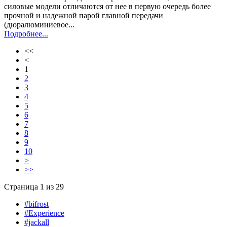
силовые модели отличаются от нее в первую очередь более
прочной и надежной парой главной передачи
(дюралюминиевое...
Подробнее...
<<
<
1
2
3
4
5
6
7
8
9
10
>
>>
Страница 1 из 29
#bifrost
#Experience
#jackall