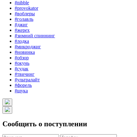
#nibble
#provokator
#воблеры
#голавль
#джиг
#жерех
#зимний спиннинг
#лодка
#микроджиг
#новинка
#обзор
#окунь
#судак
#твичинг
#ультралайт
#форель
#щука
Сообщить о поступлении