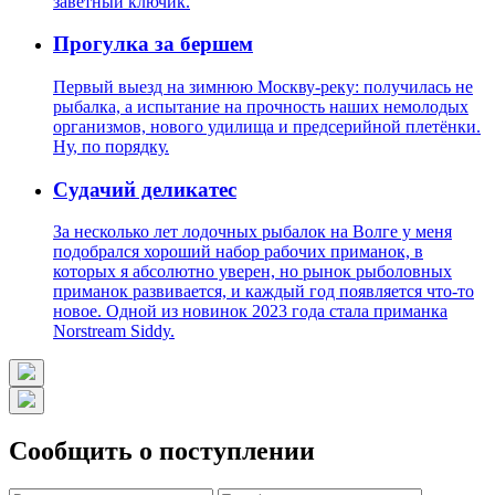
заветный ключик.
Прогулка за бершем
Первый выезд на зимнюю Москву-реку: получилась не
рыбалка, а испытание на прочность наших немолодых
организмов, нового удилища и предсерийной плетёнки.
Ну, по порядку.
Судачий деликатес
За несколько лет лодочных рыбалок на Волге у меня
подобрался хороший набор рабочих приманок, в
которых я абсолютно уверен, но рынок рыболовных
приманок развивается, и каждый год появляется что-то
новое. Одной из новинок 2023 года стала приманка
Norstream Siddy.
Сообщить о поступлении