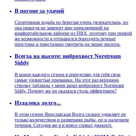
В погоне за удачей
Спортивная ходьба по берегам очень увлекательна, но
она никогда не заменит мне приключений на
комфортабельном лайнере из ПВХ, поэтому при первой
же возможности я отправился бороздить речные
просторы и пристально смотреть на экран эхолота.
Всегда на высоте: виброхвост Norstream
Siddy
В конце каждого сезона я определяю для себя свои
самые уловистые приманки. На этот раз верхнюю
строчку таблицы у меня занял виброхвост Norstream
Siddy. Почему же он оказался столь эффективен?
Издалека долго...
В этом сезоне Ярославская Волга сильно удивляет не
только количеством и размерами рыбы, но и наличием
течения. Сегодня же я и вовсе сорвал джекпот.