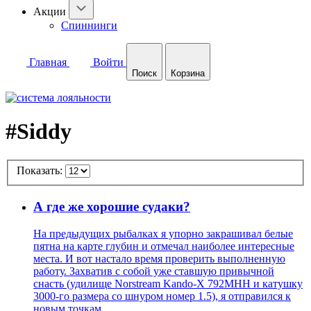
Акции
Спиннинги
Главная
Войти
Поиск
Корзина
#Siddy
Показать:
А где же хорошие судаки?
На предыдущих рыбалках я упорно закрашивал белые
пятна на карте глубин и отмечал наиболее интересные
места. И вот настало время проверить выполненную
работу. Захватив с собой уже ставшую привычной
снасть (удилище Norstream Kando-X 792MHH и катушку
3000-го размера со шнуром номер 1.5), я отправился к
новым точкам.