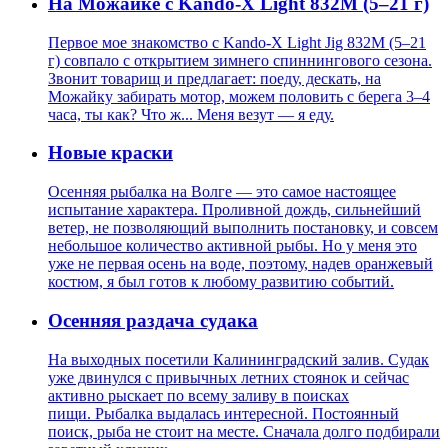
На Можайке с Kando-X Light 832M (5–21 г)
Первое мое знакомство с Kando-X Light Jig 832M (5–21
г) совпало с открытием зимнего спиннингового сезона.
Звонит товарищ и предлагает: поеду, дескать, на
Можайку забирать мотор, можем половить с берега 3–4
часа, ты как? Что ж... Меня везут — я еду.
Новые краски
Осенняя рыбалка на Волге — это самое настоящее
испытание характера. Проливной дождь, сильнейший
ветер, не позволяющий выполнить постановку, и совсем
небольшое количество активной рыбы. Но у меня это
уже не первая осень на воде, поэтому, надев оранжевый
костюм, я был готов к любому развитию событий.
Осенняя раздача судака
На выходных посетили Калининградский залив. Судак
уже двинулся с привычных летних стоянок и сейчас
активно рыскает по всему заливу в поисках
пищи. Рыбалка выдалась интересной. Постоянный
поиск, рыба не стоит на месте. Сначала долго подбирали