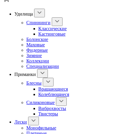
Удилища
Спиннинги
Классические
Кастинговые
Болонские
Маховые
Фидерные
Зимние
Коллекции
Специализации
Приманки
Блесны
Вращающиеся
Колеблющиеся
Силиконовые
Виброхвосты
Твистеры
Лески
Монофильные
Плетеные