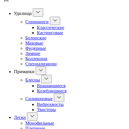
Удилища
Спиннинги
Классические
Кастинговые
Болонские
Маховые
Фидерные
Зимние
Коллекции
Специализации
Приманки
Блесны
Вращающиеся
Колеблющиеся
Силиконовые
Виброхвосты
Твистеры
Лески
Монофильные
Плетеные