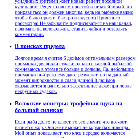
усидчивых зрителей ждёт новый рецепт походной
кулинарии. Рецепт совсем простой и незатейливый, но
понравиться он должен многим, ведь на рыбалке важно
чтобы было просто, быстро и вкусно:) Приятного
просмотра! Не забывайте подписываться на наш канал,
нажимать на колокольчик, ставить лайки и оставлять
комментарии.
В поисках предела
Долгое время я считал 6 дюймов оптимальным размером
приманки для ловли судака; однако с каждой рыбалкой
сомневаюсь в этом все больше и больше. Да, небольшие
приманки по-прежнему дают результат, но на данный
момент виброхвосты и слаги длиной 8 дюймов
оказываются значительно эффективнее даже при ловле
некрупных судаков.
Волжские монстры: трофейная щука на
большой силикон
Если рыба долго не клюет, то это значит, что вот-вот
начнется жор. Она же не может не кормиться никогда!
Мой опыт показывает, что клев нередко включается