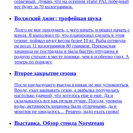
серьезный. Думаю, что на осеннем этапе PAL победный
вес будет за 70 килограммов.
Волжский джиг: трофейная щука
Долго не мог придумать, с чего начать, и решил начать с
конца. Я выполнил то, что планировал сделать в этом
сезоне: поймал щуку весом более 10 кг. Рыба потянула
на весах 11 килограммов 80 граммов. Прекрасная
хищница не пострадала и была быстро отпущена в
родную стихию в месте поимки, чем я особенно горд. А
теперь по порядку.
Второе закрытие сезона
После предыдущего выезда я никак не мог успокоиться.
Вроде, ехал закрывать сезон, а рыбалка получилась
настолько удачной, что хотелось еще и еще. Да и
складывалось все как нельзя лучше. Погода, уровень
воды, активность хищника были отличными, да и
морозов не ожидалось… Решено, надо ехать снова!
Выставка. Обзор стенда Norstream