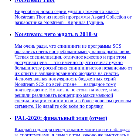
Видеообзор новой серии удилищ тяжелого класса
Norstream Thor из новой программы Asgard Collection от
разработчика Norstream - Кирилла Гущина.
Norstream: чего ждать в 2018-м
Мы очень рады, что спиннинги из программы SCS
оказались очень востребованными у наших рыболовов.
Четкая специализация, отличное качество и при этом
доступная цена — это именно то, что сейчас нужно
большинству российских спиннингистов независимо от
их опыта и запланированного бюджета на снасти.
Феноменальная популярность бюджетных серий
Norstream SCS по всей стране — наглядное тому
подтверждение. Но жизнь не стоит на месте, и мы
решили реализовать концепцию максимальной
специализации спиннингов и в более дорогом ценовом
сегменте. Но давайте обо всём по порядку.
PAL-2020: финальный этап (отчет)
Каждый год, сидя перед экраном монитора и наблюдая
за спортсменами, я думал о том, каково же выступать в