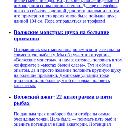
после смены погоды. Вот, наконец, после недельного
похолодания снова пришло тепло. Да еще и телефон,
показав события годичной давности, напомнил о том,
что примерно в это время мною была поймана щука
длиной 104 см. Пора отправляться за трофеем!
Волжские монстры: щука на большие
приманки
Отправились мы с моим товарищем в конце сезона на
совместную рыбалку. Мы оба участники турнира
«Волжские монстры», и нам захотелось половить в том
же формате в «местах былой славы». Тут и обмен
опытом, да и просто желание половить крупную щуку
на большие приманки. Джиговые удилища тоже
прихватили, но больше, чтоб на зорьке половить
клыкастых.
Волжский джиг: 22 килограмма в пяти
рыбах
По данным трех приборов были отобраны самые
очевидные точки. Цель была — поймать пять рыб и
оценить потенциал нашей акватории. Потенциал