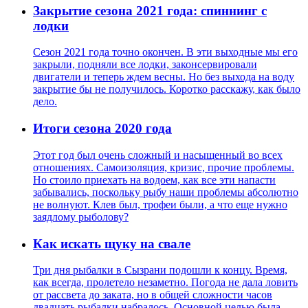
Закрытие сезона 2021 года: спиннинг с
лодки
Сезон 2021 года точно окончен. В эти выходные мы его
закрыли, подняли все лодки, законсервировали
двигатели и теперь ждем весны. Но без выхода на воду
закрытие бы не получилось. Коротко расскажу, как было
дело.
Итоги сезона 2020 года
Этот год был очень сложный и насыщенный во всех
отношениях. Самоизоляция, кризис, прочие проблемы.
Но стоило приехать на водоем, как все эти напасти
забывались, поскольку рыбу наши проблемы абсолютно
не волнуют. Клев был, трофеи были, а что еще нужно
заядлому рыболову?
Как искать щуку на свале
Три дня рыбалки в Сызрани подошли к концу. Время,
как всегда, пролетело незаметно. Погода не дала ловить
от рассвета до заката, но в общей сложности часов
двадцать рыбалки набралось. Основной целью была