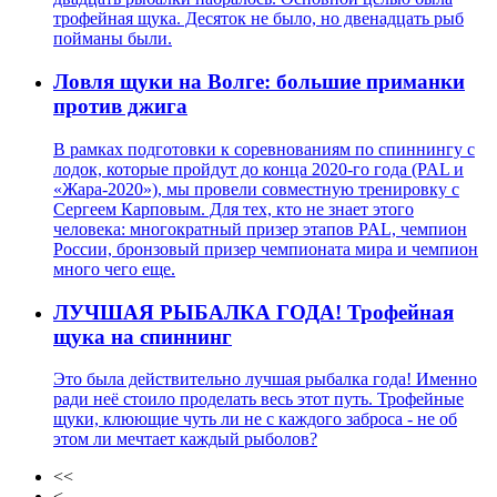
трофейная щука. Десяток не было, но двенадцать рыб
пойманы были.
Ловля щуки на Волге: большие приманки
против джига
В рамках подготовки к соревнованиям по спиннингу с
лодок, которые пройдут до конца 2020-го года (PAL и
«Жара-2020»), мы провели совместную тренировку с
Сергеем Карповым. Для тех, кто не знает этого
человека: многократный призер этапов PAL, чемпион
России, бронзовый призер чемпионата мира и чемпион
много чего еще.
ЛУЧШАЯ РЫБАЛКА ГОДА! Трофейная
щука на спиннинг
Это была действительно лучшая рыбалка года! Именно
ради неё стоило проделать весь этот путь. Трофейные
щуки, клюющие чуть ли не с каждого заброса - не об
этом ли мечтает каждый рыболов?
<<
<