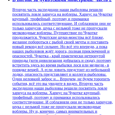
Вторую часть экспедиции наши рыболовы решили
посвятить ловле хариуса на воблеры. Хариус на Чукотке
крупный, трофейный, поэтому и приманки
использовались соответствующие. И соблазняли они не
только хариусов, щука с нельмой тоже не пропускали
мелководные воблеры. Путешествие по Чукотке
продолжается. Чукотские щуки-монстры всё ближе,
желание побороться с рыбой своей мечты и поставить
новый рекорд всё сильнее. Но всё это впереди, а пока
наших рыболовов ждёт дорога, полная приключений и
опасностей. Чукотка - край практически нетронутой
природы (хотя цивилизация добралась и сюда), поэтому
встретить здесь во время рыбалки лося или медведя - в
порядке вещей. А если ловить предстоит из небольшой
лодки, опасность представляют и коллеги-рыболовы.
Один неловкий заброс и... Впрочем, не будем торопить
события, всё это вы увидите в видео. Вторую часть
экспедиции наши рыболовы решили посвятить ловле
хариуса на воблеры. Хариус на Чукотке крупный,
трофейный, поэтому и приманки использовались
соответствующие. И соблазняли они не только хариусов,
щука с нельмой тоже не пропускали мелководные
воблеры. Ну и, конечно, самых внимательных и