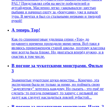
PAL? Представлял себя на месте победителей и
аутсайдеров. Масленно легко «закрывался» шестью
рыбами и начинал охоту за «бонусами» уже в начале
тура. В мечтах я был со стальными нервами и твердой
рукой!
А теперь Тор!
Как-то спиннинговые удилища серии «Тор» до
недавнего времени проходили мимо меня. Всё-таки я
являюсь приверженцем старой школы, поэтому классика
мне всегда была ближе. Но двигаться вперёд нужно, и в
снастях в том числе.
В погоне за чукотскими монстрами. Фильм
3
Знаменитые чукотские щуки-монстры... Конечно, эта
экспедиция была не только за ними, но поймать свою
"задесяточку" хотелось каждому. Но сказать - это ещё не
сделать; то погода помешает, то хариус с нельмой не
дадут как следует насладиться ловлей зубастой...
В погоне за чукотскими монстрами. Часть 2