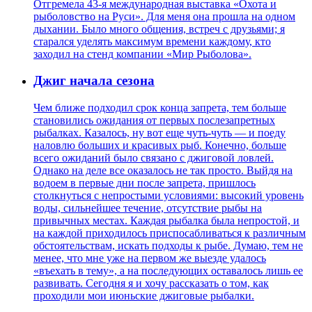
Отгремела 43-я международная выставка «Охота и
рыболовство на Руси». Для меня она прошла на одном
дыхании. Было много общения, встреч с друзьями; я
старался уделять максимум времени каждому, кто
заходил на стенд компании «Мир Рыболова».
Джиг начала сезона
Чем ближе подходил срок конца запрета, тем больше
становились ожидания от первых послезапретных
рыбалках. Казалось, ну вот еще чуть-чуть — и поеду
наловлю больших и красивых рыб. Конечно, больше
всего ожиданий было связано с джиговой ловлей.
Однако на деле все оказалось не так просто. Выйдя на
водоем в первые дни после запрета, пришлось
столкнуться с непростыми условиями: высокий уровень
воды, сильнейшее течение, отсутствие рыбы на
привычных местах. Каждая рыбалка была непростой, и
на каждой приходилось приспосабливаться к различным
обстоятельствам, искать подходы к рыбе. Думаю, тем не
менее, что мне уже на первом же выезде удалось
«въехать в тему», а на последующих оставалось лишь ее
развивать. Сегодня я и хочу рассказать о том, как
проходили мои июньские джиговые рыбалки.