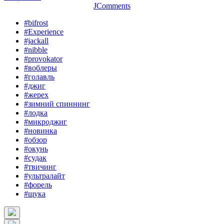
JComments
#bifrost
#Experience
#jackall
#nibble
#provokator
#воблеры
#голавль
#джиг
#жерех
#зимний спиннинг
#лодка
#микроджиг
#новинка
#обзор
#окунь
#судак
#твичинг
#ультралайт
#форель
#щука