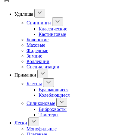
Удилища
Спиннинги
Классические
Кастинговые
Болонские
Маховые
Фидерные
Зимние
Коллекции
Специализации
Приманки
Блесны
Вращающиеся
Колеблющиеся
Силиконовые
Виброхвосты
Твистеры
Лески
Монофильные
Плетеные