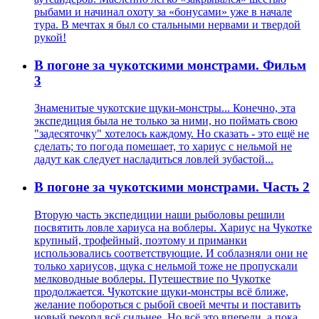
рыбами и начинал охоту за «бонусами» уже в начале
тура. В мечтах я был со стальными нервами и твердой
рукой!
В погоне за чукотскими монстрами. Фильм
3
Знаменитые чукотские щуки-монстры... Конечно, эта
экспедиция была не только за ними, но поймать свою
"задесяточку" хотелось каждому. Но сказать - это ещё не
сделать; то погода помешает, то хариус с нельмой не
дадут как следует насладиться ловлей зубастой...
В погоне за чукотскими монстрами. Часть 2
Вторую часть экспедиции наши рыболовы решили
посвятить ловле хариуса на воблеры. Хариус на Чукотке
крупный, трофейный, поэтому и приманки
использовались соответствующие. И соблазняли они не
только хариусов, щука с нельмой тоже не пропускали
мелководные воблеры. Путешествие по Чукотке
продолжается. Чукотские щуки-монстры всё ближе,
желание побороться с рыбой своей мечты и поставить
новый рекорд всё сильнее. Но всё это впереди, а пока