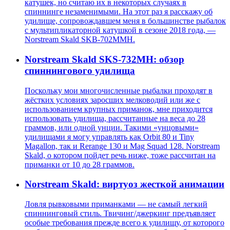
катушек, но считаю их в некоторых случаях в
спиннинге незаменимыми. На этот раз я расскажу об
удилище, сопровождавшем меня в большинстве рыбалок
с мультипликаторной катушкой в сезоне 2018 года, —
Norstream Skald SKB-702MMH.
Norstream Skald SKS-732MH: обзор
спиннингового удилища
Поскольку мои многочисленные рыбалки проходят в
жёстких условиях заросших мелководий или же с
использованием крупных приманок, мне приходится
использовать удилища, рассчитанные на веса до 28
граммов, или одной унции. Такими «унцовыми»
удилищами я могу управлять как Orbit 80 и Tiny
Magallon, так и Rerange 130 и Mag Squad 128. Norstream
Skald, о котором пойдет речь ниже, тоже рассчитан на
приманки от 10 до 28 граммов.
Norstream Skald: виртуоз жесткой анимации
Ловля рывковыми приманками — не самый легкий
спиннинговый стиль. Твичинг/джеркинг предъявляет
особые требования прежде всего к удилищу, от которого