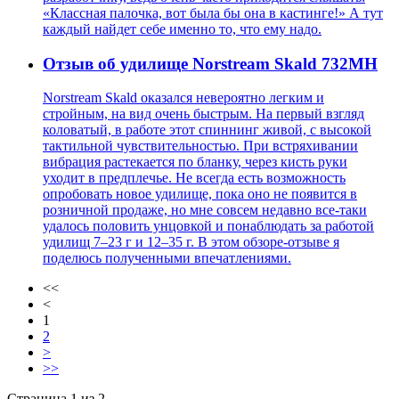
«Классная палочка, вот была бы она в кастинге!» А тут
каждый найдет себе именно то, что ему надо.
Отзыв об удилище Norstream Skald 732MH
Norstream Skald оказался невероятно легким и
стройным, на вид очень быстрым. На первый взгляд
коловатый, в работе этот спиннинг живой, с высокой
тактильной чувствительностью. При встряхивании
вибрация растекается по бланку, через кисть руки
уходит в предплечье. Не всегда есть возможность
опробовать новое удилище, пока оно не появится в
розничной продаже, но мне совсем недавно все-таки
удалось половить унцовкой и понаблюдать за работой
удилищ 7–23 г и 12–35 г. В этом обзоре-отзыве я
поделюсь полученными впечатлениями.
<<
<
1
2
>
>>
Страница 1 из 2