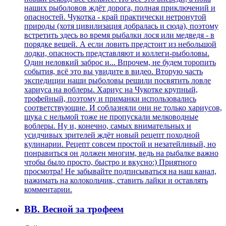
наших рыболовов ждёт дорога, полная приключений и
опасностей. Чукотка - край практически нетронутой
природы (хотя цивилизация добралась и сюда), поэтому
встретить здесь во время рыбалки лося или медведя - в
порядке вещей. А если ловить предстоит из небольшой
лодки, опасность представляют и коллеги-рыболовы.
Один неловкий заброс и... Впрочем, не будем торопить
события, всё это вы увидите в видео. Вторую часть
экспедиции наши рыболовы решили посвятить ловле
хариуса на воблеры. Хариус на Чукотке крупный,
трофейный, поэтому и приманки использовались
соответствующие. И соблазняли они не только хариусов,
щука с нельмой тоже не пропускали мелководные
воблеры. Ну и, конечно, самых внимательных и
усидчивых зрителей ждёт новый рецепт походной
кулинарии. Рецепт совсем простой и незатейливый, но
понравиться он должен многим, ведь на рыбалке важно
чтобы было просто, быстро и вкусно:) Приятного
просмотра! Не забывайте подписываться на наш канал,
нажимать на колокольчик, ставить лайки и оставлять
комментарии.
ВВ. Весной за трофеем