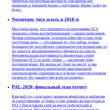
требуется достаточная жесткость для работы без
провалов и хороший баланс с катушкой. Иначе толку не
будет.
Norstream: чего ждать в 2018-м
Мы очень рады, что спиннинги из программы SCS
оказались очень востребованными у наших рыболовов.
Четкая специализация, отличное качество и при этом
доступная цена — это именно то, что сейчас нужно
большинству российских спиннингистов независимо от
их опыта и запланированного бюджета на снасти.
Феноменальная популярность бюджетных серий
Norstream SCS по всей стране — наглядное тому
подтверждение. Но жизнь не стоит на месте, и мы
решили реализовать концепцию максимальной
специализации спиннингов и в более дорогом ценовом
сегменте. Но давайте обо всём по порядку.
PAL-2020: финальный этап (отчет)
Каждый год, сидя перед экраном монитора и наблюдая
за спортсменами, я думал о том, каково же выступать в
PAL? Представлял себя на месте победителей и
аутсайдеров. Масленно легко «закрывался» шестью