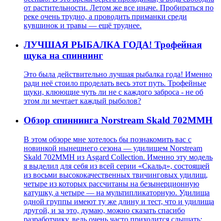
от растительности. Летом же все иначе. Пробираться по
реке очень трудно, а проводить приманки среди
кувшинок и травы — ещё труднее.
ЛУЧШАЯ РЫБАЛКА ГОДА! Трофейная
щука на спиннинг
Это была действительно лучшая рыбалка года! Именно
ради неё стоило проделать весь этот путь. Трофейные
щуки, клюющие чуть ли не с каждого заброса - не об
этом ли мечтает каждый рыболов?
Обзор спиннинга Norstream Skald 702MMH
В этом обзоре мне хотелось бы познакомить вас с
новинкой нынешнего сезона — удилищем Norstream
Skald 702MMH из Asgard Collection. Именно эту модель
я выделил для себя из всей серии «Скальд», состоящей
из восьми высококачественных твичинговых удилищ,
четыре из которых рассчитаны на безынерционную
катушку, а четыре — на мультипликаторную. Удилища
одной группы имеют ту же длину и тест, что и удилища
другой, и за это, думаю, можно сказать спасибо
разработчику, ведь очень часто приходится слышать: