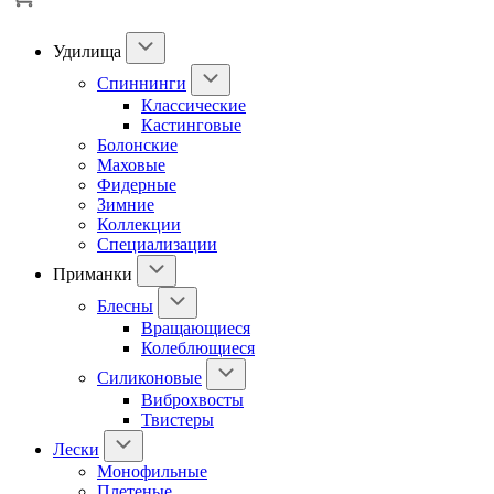
Удилища
Спиннинги
Классические
Кастинговые
Болонские
Маховые
Фидерные
Зимние
Коллекции
Специализации
Приманки
Блесны
Вращающиеся
Колеблющиеся
Силиконовые
Виброхвосты
Твистеры
Лески
Монофильные
Плетеные