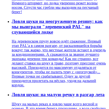
Немного штормит, но лодка уверенно режет волны
носом. Спустя час гребли мы выходим на песчаный
берег!
Ловля щуки на неогруженную резину: как
мы выиграли "деревенский PAL" на
сдувающейся лодке
На деревенском пруду вовсю идёт сражение. Первый
этап PAL’а в самом разгаре, от раскалившейся борьбы
вокруг так жарко, что местные жители встают в очередь
за кондиционерами. А сражаются за звание лучшего
экипажа деревни три команды! Как ни странно, все
делают ставки на щуку в траве, поэтому прессинг очень
высокий. Приходится по максимуму отдаляться от
конкурентов, чтобы не палить тему с «неогрузкой»...
Первые точки не срабатывают. Одну за другой
приходится пролетать на вёслах, уходя на дальний
кордон.
Ловля щуки: на малую речку в разгар лета
Щуку на малых реках я ловлю чаще всего весной и
осенью. В это время берега проходимы, а вода свободна