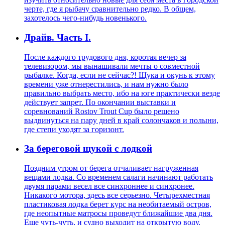
черте, где я рыбачу сравнительно редко. В общем,
захотелось чего-нибудь новенького.
Драйв. Часть I.
После каждого трудового дня, коротая вечер за
телевизором, мы вынашивали мечты о совместной
рыбалке. Когда, если не сейчас?! Щука и окунь к этому
времени уже отнерестились, и нам нужно было
правильно выбрать место, ибо на юге практически везде
действует запрет. По окончании выставки и
соревнований Rostov Trout Cup было решено
выдвинуться на пару дней в край солончаков и полыни,
где степи уходят за горизонт.
За береговой щукой с лодкой
Поздним утром от берега отчаливает нагруженная
вещами лодка. Со временем салаги начинают работать
двумя парами весел все синхроннее и синхронее.
Никакого мотора, здесь все серьезно. Четырехместная
пластиковая лодка берет курс на необитаемый остров,
где неопытные матросы проведут ближайшие два дня.
Еще чуть-чуть, и судно выходит на открытую воду.