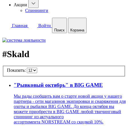
Акции
Спиннинги
Главная
Войти
Поиск
Корзина
#Skald
Показать:
"Рывковый октябрь" в BIG GAME
Мы рады сообщить вам о старте новой акции у нашего
партнера - сети магазинов экипировки и снаряжения для
охоты и рыбалки BIG GAME. До конца октября вы
можете приобрести в BIG GAME любой твичинговый
спиннинг из актуального
ассортимента NORSTREAM со скидкой 10%.