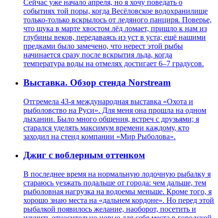
Сейчас уже начало апреля, но я хочу поведать о
событиях той поры, когда Весёловское водохранилище
только-только вскрылось от ледяного панциря. Поверье,
что щука в марте хвостом лёд ломает, пришло к нам из
глубины веков, передаваясь из уст в уста; ещё нашими
предками было замечено, что нерест этой рыбы
начинается сразу после вскрытия льда, когда
температура воды на отмелях достигает 6–7 градусов.
Выставка. Обзор стенда Norstream
Отгремела 43-я международная выставка «Охота и
рыболовство на Руси». Для меня она прошла на одном
дыхании. Было много общения, встреч с друзьями; я
старался уделять максимум времени каждому, кто
заходил на стенд компании «Мир Рыболова».
Джиг с воблерным оттенком
В последнее время на нормальную лодочную рыбалку я
стараюсь уезжать подальше от города: чем дальше, тем
рыболовная нагрузка на водоемы меньше. Кроме того, я
хорошо знаю места на «дальнем кордоне». Но перед этой
рыбалкой появилось желание, наоборот, посетить и
изучить относительно новые для себя места в городской