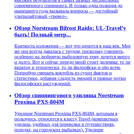
высоких результатов в самых разных дисциплинах
современного спиннинга. И только одна позиция до
нынешнего года вызывала вопросы — достойный
ультралайтовый «тревел».
Обзор Norstream Bifrost Raido: UL-Travel’у
быть! Полный метр...
Краткость изложения — вот что ценится в наш век. Мне
же она всегда давалась с трудом, поскольку говорить,
особенно на любимую рыболовную тему, хочется много
и долго. Вот и сейчас передо мной стоит дилемма: то ли
вкратце и технически, то ли филоофски и обо всем.
Попробую смешать коктейль из сухих фактов и
статистики, добавив сладость эмоций и пряные нотки
философских рассуждений.
Обзор спиннингового удилища Norstream
Proxima PXS-804M
Удилище Norstream Proxima PXS-804M, которым я
пользуюсь, относится к классу Travel (компактных
удилищ, удобных для перевозки в путешествиях,
походах, на городских рыбалках). Удилище