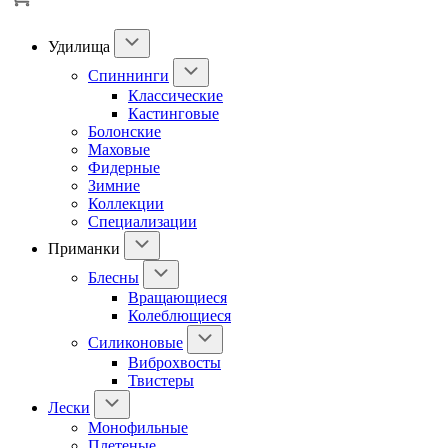
Удилища
Спиннинги
Классические
Кастинговые
Болонские
Маховые
Фидерные
Зимние
Коллекции
Специализации
Приманки
Блесны
Вращающиеся
Колеблющиеся
Силиконовые
Виброхвосты
Твистеры
Лески
Монофильные
Плетеные