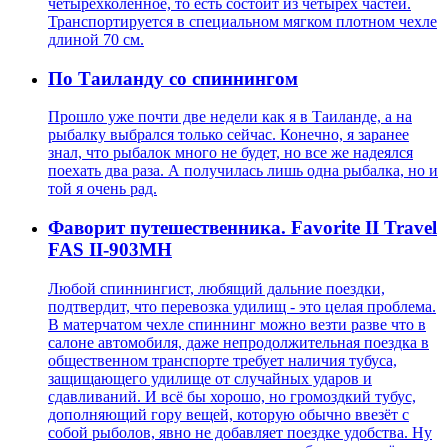
четырёхколенное, то есть состоит из четырех частей.
Транспортируется в специальном мягком плотном чехле
длиной 70 см.
По Таиланду со спиннингом
Прошло уже почти две недели как я в Таиланде, а на
рыбалку выбрался только сейчас. Конечно, я заранее
знал, что рыбалок много не будет, но все же надеялся
поехать два раза. А получилась лишь одна рыбалка, но и
той я очень рад.
Фаворит путешественника. Favorite II Travel
FAS II-903MH
Любой спиннингист, любящий дальние поездки,
подтвердит, что перевозка удилищ - это целая проблема.
В матерчатом чехле спиннинг можно везти разве что в
салоне автомобиля, даже непродолжительная поездка в
общественном транспорте требует наличия тубуса,
защищающего удилище от случайных ударов и
сдавливаний. И всё бы хорошо, но громоздкий тубус,
дополняющий гору вещей, которую обычно ввезёт с
собой рыболов, явно не добавляет поездке удобства. Ну