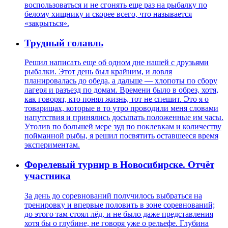
воспользоваться и не сгонять еще раз на рыбалку по
белому хищнику и скорее всего, что называется
«закрыться».
Трудный голавль
Решил написать еще об одном дне нашей с друзьями
рыбалки. Этот день был крайним, и ловля
планировалась до обеда, а дальше — хлопоты по сбору
лагеря и разъезд по домам. Времени было в обрез, хотя,
как говорят, кто понял жизнь, тот не спешит. Это я о
товарищах, которые в то утро проводили меня словами
напутствия и принялись досыпать положенные им часы.
Утолив по большей мере зуд по поклевкам и количеству
пойманной рыбы, я решил посвятить оставшееся время
экспериментам.
Форелевый турнир в Новосибирске. Отчёт
участника
За день до соревнований получилось выбраться на
тренировку и впервые половить в зоне соревнований;
до этого там стоял лёд, и не было даже представления
хотя бы о глубине, не говоря уже о рельефе. Глубина