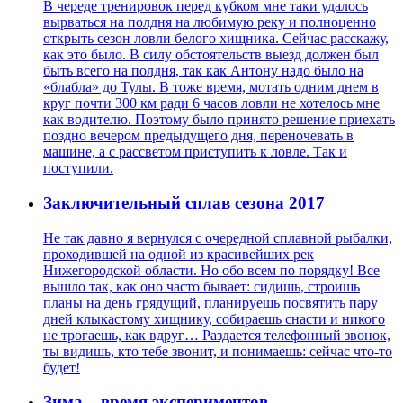
В череде тренировок перед кубком мне таки удалось
вырваться на полдня на любимую реку и полноценно
открыть сезон ловли белого хищника. Сейчас расскажу,
как это было. В силу обстоятельств выезд должен был
быть всего на полдня, так как Антону надо было на
«блабла» до Тулы. В тоже время, мотать одним днем в
круг почти 300 км ради 6 часов ловли не хотелось мне
как водителю. Поэтому было принято решение приехать
поздно вечером предыдущего дня, переночевать в
машине, а с рассветом приступить к ловле. Так и
поступили.
Заключительный сплав сезона 2017
Не так давно я вернулся с очередной сплавной рыбалки,
проходившей на одной из красивейших рек
Нижегородской области. Но обо всем по порядку! Все
вышло так, как оно часто бывает: сидишь, строишь
планы на день грядущий, планируешь посвятить пару
дней клыкастому хищнику, собираешь снасти и никого
не трогаешь, как вдруг… Раздается телефонный звонок,
ты видишь, кто тебе звонит, и понимаешь: сейчас что-то
будет!
Зима – время экспериментов