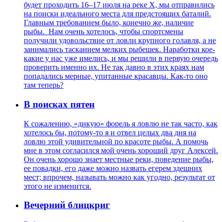
будет проходить 16–17 июля на реке Х, мы отправились
на поиски идеального места для предстоящих баталий.
Главным требованием было, конечно же, наличие
рыбы. Нам очень хотелось, чтобы спортсмены
получили удовольствие от ловли крупного голавля, а не
занимались тасканием мелких рыбешек. Наработки кое-
какие у нас уже имелись, и мы решили в первую очередь
проверить именно их. Не так давно в этих краях нам
попадались мерные, упитанные красавцы. Как-то оно
там теперь?
В поисках пятен
К сожалению, «дикую» форель я ловлю не так часто, как
хотелось бы, потому-то я и отвел целых два дня на
ловлю этой удивительной по красоте рыбы. А помочь
мне в этом согласился мой очень хороший друг Алексей.
Он очень хорошо знает местные реки, поведение рыбы,
ее повадки, его даже можно назвать егерем здешних
мест; впрочем, называть можно как угодно, результат от
этого не изменится.
Вечерний блицкриг