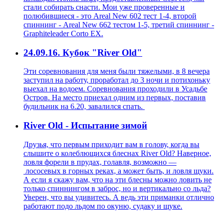
стали собирать снасти. Мои уже проверенные и
полюбившиеся - это Areal New 602 тест 1-4, второй
спиннинг - Areal New 662 тестом 1-5, третий спиннинг -
Graphiteleader Corto EX.
24.09.16. Кубок "River Old"
Эти соревнования для меня были тяжелыми, в 8 вечера
заступил на работу, проработал до 3 ночи и потихоньку
выехал на водоем. Соревнования проходили в Усадьбе
Остров. На место приехал одним из первых, поставив
будильник на 6.20, завалился спать.
River Old - Испытание зимой
Друзья, что первым приходит вам в голову, когда вы
слышите о колеблющихся блеснах River Old? Наверное,
ловля форели в прудах, голавля, возможно —
лососевых в горных реках, а может быть, и ловля щуки.
А если я скажу вам, что на эти блесны можно ловить не
только спиннингом в заброс, но и вертикально со льда?
Уверен, что вы удивитесь. А ведь эти приманки отлично
работают подо льдом по окуню, судаку и щуке.