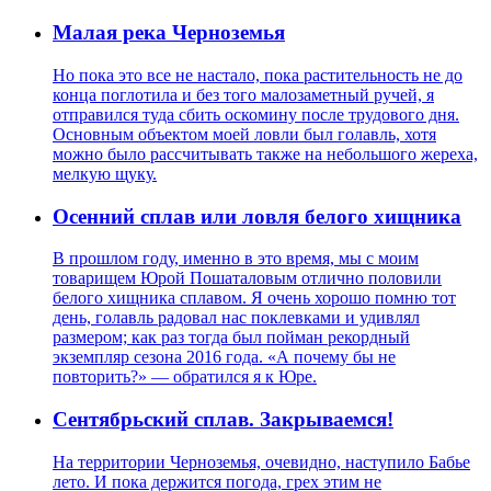
Малая река Черноземья
Но пока это все не настало, пока растительность не до
конца поглотила и без того малозаметный ручей, я
отправился туда сбить оскомину после трудового дня.
Основным объектом моей ловли был голавль, хотя
можно было рассчитывать также на небольшого жереха,
мелкую щуку.
Осенний сплав или ловля белого хищника
В прошлом году, именно в это время, мы с моим
товарищем Юрой Пошаталовым отлично половили
белого хищника сплавом. Я очень хорошо помню тот
день, голавль радовал нас поклевками и удивлял
размером; как раз тогда был пойман рекордный
экземпляр сезона 2016 года. «А почему бы не
повторить?» — обратился я к Юре.
Сентябрьский сплав. Закрываемся!
На территории Черноземья, очевидно, наступило Бабье
лето. И пока держится погода, грех этим не