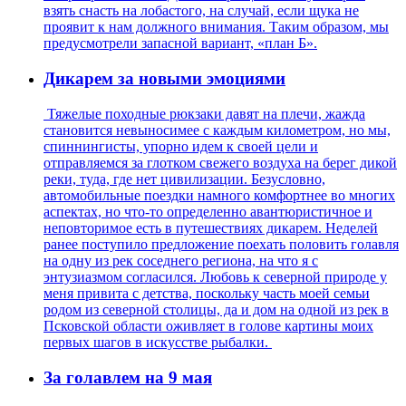
взять снасть на лобастого, на случай, если щука не
проявит к нам должного внимания. Таким образом, мы
предусмотрели запасной вариант, «план Б».
Дикарем за новыми эмоциями
Тяжелые походные рюкзаки давят на плечи, жажда
становится невыносимее с каждым километром, но мы,
спиннингисты, упорно идем к своей цели и
отправляемся за глотком свежего воздуха на берег дикой
реки, туда, где нет цивилизации. Безусловно,
автомобильные поездки намного комфортнее во многих
аспектах, но что-то определенно авантюристичное и
неповторимое есть в путешествиях дикарем. Неделей
ранее поступило предложение поехать половить голавля
на одну из рек соседнего региона, на что я с
энтузиазмом согласился. Любовь к северной природе у
меня привита с детства, поскольку часть моей семьи
родом из северной столицы, да и дом на одной из рек в
Псковской области оживляет в голове картины моих
первых шагов в искусстве рыбалки.
За голавлем на 9 мая