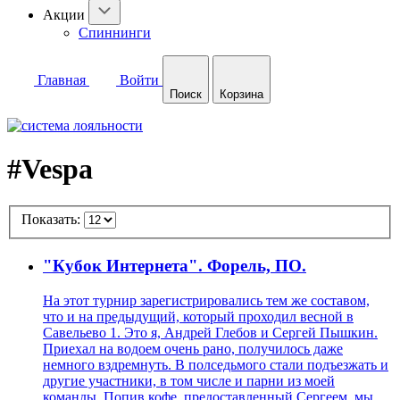
Акции
Спиннинги
Главная
Войти
Поиск
Корзина
#Vespa
Показать:
"Кубок Интернета". Форель, ПО.
На этот турнир зарегистрировались тем же составом,
что и на предыдущий, который проходил весной в
Савельево 1. Это я, Андрей Глебов и Сергей Пышкин.
Приехал на водоем очень рано, получилось даже
немного вздремнуть. В полседьмого стали подъезжать и
другие участники, в том числе и парни из моей
команды. Попив кофе, предоставленный Сергеем, мы