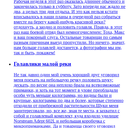
Рабочая неделя в этот раз оказалась длиннее обычного и
закончилась только в субботу. Зато впереди нас ждало не
два, а целых три дня отдыха. И это как нельзя кстати
вписывалось в наши планы в очередной раз собраться
вместе на берегу какой-нибудь красивой реки?
отдохнуть, а заодно и половить голавля. Правда, в этот
раз наш боевой отряд был немногочисленен: Тоха, Макс
и ваш покорный слуга. Остальные товарищи по самым
разным причинам выезд пропустили. Но ничего, значит,
нам больше голавлей достанется, а фотографии мы им,
так и быть, покажем!
Голавлики малой реки
Не так давно один мой очень хороший друг уговорил
меня поехать на небольшую речку половить щуку:
дескать, по весне она неплохо брала на всевозможные
приманки, и хоть на тот момент в улове преобладали
особи чуть меньше килограмма, но видны были и
крупные, килограмма по два и более, которые степенно
отходили от прибрежной растительности.Щуки меня
заинтересовали, но, все же, зная те места, я захватил с
собой и голавлевый комплект, куда входило удилище
Norstream Adept 602L и небольшая коробочка с
микроприманками. Да и товарища своего уговорил