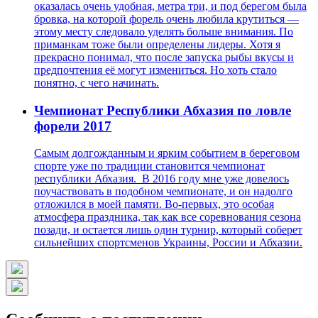
оказалась очень удобная, метра три, и под берегом была
бровка, на которой форель очень любила крутиться —
этому месту следовало уделять больше внимания. По
приманкам тоже были определены лидеры. Хотя я
прекрасно понимал, что после запуска рыбы вкусы и
предпочтения её могут измениться. Но хоть стало
понятно, с чего начинать.
Чемпионат Республики Абхазия по ловле
форели 2017
Самым долгожданным и ярким событием в береговом
спорте уже по традиции становится чемпионат
республики Абхазия. В 2016 году мне уже довелось
поучаствовать в подобном чемпионате, и он надолго
отложился в моей памяти. Во-первых, это особая
атмосфера праздника, так как все соревнования сезона
позади, и остается лишь один турнир, который соберет
сильнейших спортсменов Украины, России и Абхазии.