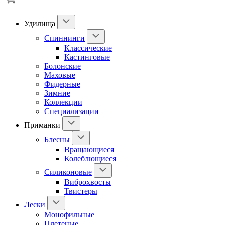
Удилища
Спиннинги
Классические
Кастинговые
Болонские
Маховые
Фидерные
Зимние
Коллекции
Специализации
Приманки
Блесны
Вращающиеся
Колеблющиеся
Силиконовые
Виброхвосты
Твистеры
Лески
Монофильные
Плетеные