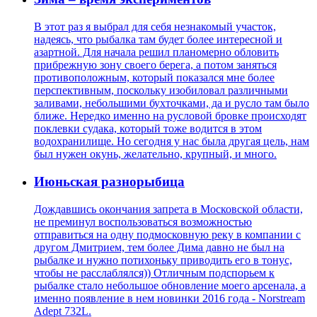
В этот раз я выбрал для себя незнакомый участок,
надеясь, что рыбалка там будет более интересной и
азартной. Для начала решил планомерно обловить
прибрежную зону своего берега, а потом заняться
противоположным, который показался мне более
перспективным, поскольку изобиловал различными
заливами, небольшими бухточками, да и русло там было
ближе. Нередко именно на русловой бровке происходят
поклевки судака, который тоже водится в этом
водохранилище. Но сегодня у нас была другая цель, нам
был нужен окунь, желательно, крупный, и много.
Июньская разнорыбица
Дождавшись окончания запрета в Московской области,
не преминул воспользоваться возможностью
отправиться на одну подмосковную реку в компании с
другом Дмитрием, тем более Дима давно не был на
рыбалке и нужно потихоньку приводить его в тонус,
чтобы не расслаблялся)) Отличным подспорьем к
рыбалке стало небольшое обновление моего арсенала, а
именно появление в нем новинки 2016 года - Norstream
Adept 732L.