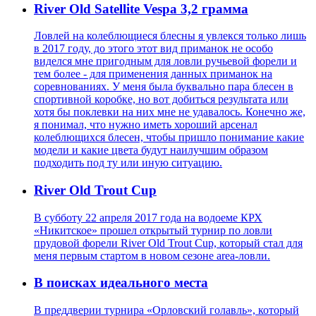
River Old Satellite Vespa 3,2 грамма
Ловлей на колеблющиеся блесны я увлекся только лишь
в 2017 году, до этого этот вид приманок не особо
виделся мне пригодным для ловли ручьевой форели и
тем более - для применения данных приманок на
соревнованиях. У меня была буквально пара блесен в
спортивной коробке, но вот добиться результата или
хотя бы поклевки на них мне не удавалось. Конечно же,
я понимал, что нужно иметь хороший арсенал
колеблющихся блесен, чтобы пришло понимание какие
модели и какие цвета будут наилучшим образом
подходить под ту или иную ситуацию.
River Old Trout Cup
В субботу 22 апреля 2017 года на водоеме КРХ
«Никитское» прошел открытый турнир по ловли
прудовой форели River Old Trout Cup, который стал для
меня первым стартом в новом сезоне area-ловли.
В поисках идеального места
В преддверии турнира «Орловский голавль», который