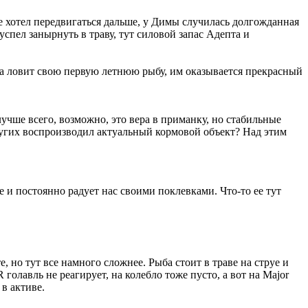
же хотел передвигаться дальше, у Димы случилась долгожданная
успел занырнуть в траву, тут силовой запас Адепта и
ма ловит свою первую летнюю рыбу, им оказывается прекрасный
лучше всего, возможно, это вера в приманку, но стабильные
ругих воспроизводил актуальный кормовой объект? Над этим
 и постоянно радует нас своими поклевками. Что-то ее тут
, но тут все намного сложнее. Рыба стоит в траве на струе и
голавль не реагирует, на колебло тоже пусто, а вот на Major
в активе.