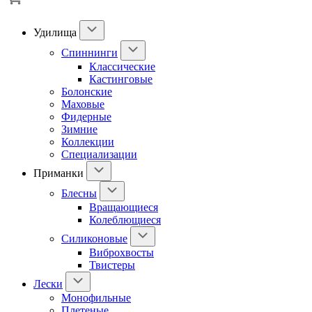
Удилища
Спиннинги
Классические
Кастинговые
Болонские
Маховые
Фидерные
Зимние
Коллекции
Специализации
Приманки
Блесны
Вращающиеся
Колеблющиеся
Силиконовые
Виброхвосты
Твистеры
Лески
Монофильные
Плетеные