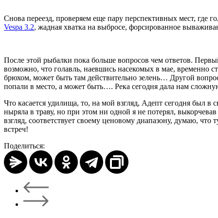
Снова переезд, проверяем еще пару перспективных мест, где го
Vespa 3.2
, жадная хватка на выбросе, форсированное вываживан
После этой рыбалки пока больше вопросов чем ответов. Первый 
возможно, что голавль, наевшись насекомых в мае, временно с
брюхом, может быть там действительно зелень… Другой вопрос
попали в место, а может быть…. Река сегодня дала нам сложну
Что касается удилища, то, на мой взгляд, Адепт сегодня был 
ныряла в траву, но при этом ни одной я не потерял, выкорчева
взгляд, соответствует своему ценовому диапазону, думаю, что 
встреч!
Поделиться: