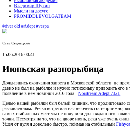
Рыболовная академия
Владимир Щукин
Мысли на досуге
PROMIDDLEVOLGATEAM
#river old
#Adept
#vespa
Стас Седлецкий
15.06.2016 00:41
Июньская разнорыбица
Дождавшись окончания запрета в Московской области, не прем
давно не был на рыбалке и нужно потихоньку приводить его в 
появление в нем новинки 2016 года -
Norstream Adept 732L
.
Целью нашей рыбалки был белый хищник, что продиктовало со
разловленным. Речка встретила нас не очень гостеприимно, выс
самых стабильных мест мы не получили долгожданного голавлев
точки. Несмотря на то, что на дворе июнь, река уже очень сил
Ушел от нуля я довольно быстро, поймав на стабильный
Fishyca