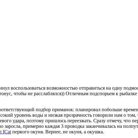
инул воспользоваться возможностью отправиться на одну подмо
тонус, чтобы не расслаблялся)) Отличным подспорьем к рыбалке
ответствующий подбор приманок: планировал побольше времени
окий уровень воды и низкая прозрачность говорили нам о том, чт
ого удара, поэтому пришлось переезжать. Сразу отмечу, что пе
ьно заросла, примерно каждая 3 проводка заканчивалась на полп
t ICat
первого окуня. Вернее, не окуня, а окушка.