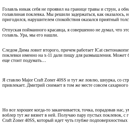
Голавль никак себя не проявил на границе травы и струи, а об
голавлиная поклевка. Мы решили задержаться, как оказалось, н
пригодился, нарушителем спокойствия оказался приятный толст
Отпуская пойманного красавца, я совершенно не думал, что э
голавль. Ура, мы его нашли.
Следом Дима ловит второго, причем работает ICat светонакопит
поклевки именно на x-11 дали пищу для размышления. Может б
еще стоит подумать…
Я ставлю Major Craft Zoner 40SS и тут же ловлю, шнурка, со с
привлекает. Дмитрий снимает в том же месте совсем сахарного
Но все хорошее когда-то заканчивается, точка, порадовав нас, 
воблер тут же вязнет в ней. Получаю пару пустых поклевок, с г
Craft Zoner 40SS, который идет чуть глубже подповерхностных 