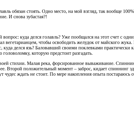
лавль обязан стоять. Одно место, на мой взгляд, так вообще 10
ие. И снова зубастая?!
вопрос: куда делся голавль? Уже пообщался на этот счет с одни
тал вегетарианцем, чтобы освободить желудок от майского жука
, куда делся язь? Баловавший своими поклевками практически к
ю головоломку, которую предстоит разгадать.
в своей стихии. Малая река, форсированное вываживание. Спинни
в ее. Второй положительный момент – заброс, кидает спиннинг зд
тут чудес ждать не стоит. По мере накопления опыта постараюсь о