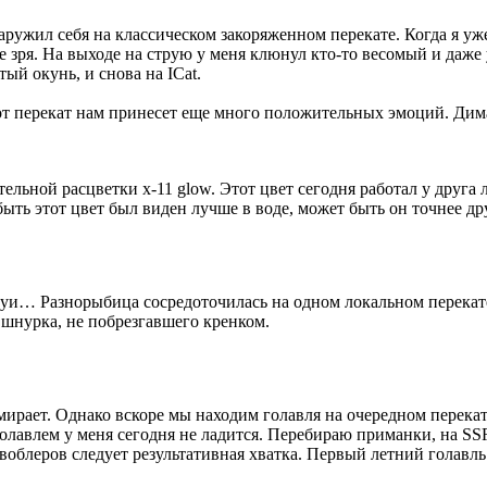
наружил себя на классическом закоряженном перекате. Когда я у
е зря. На выходе на струю у меня клюнул кто-то весомый и даже 
ый окунь, и снова на ICat.
тот перекат нам принесет еще много положительных эмоций. Ди
ельной расцветки x-11 glow. Этот цвет сегодня работал у друга 
ыть этот цвет был виден лучше в воде, может быть он точнее д
труи… Разнорыбица сосредоточилась на одном локальном перекате
 шнурка, не побрезгавшего кренком.
умирает. Однако вскоре мы находим голавля на очередном перекате
олавлем у меня сегодня не ладится. Перебираю приманки, на SSR 
воблеров следует результативная хватка. Первый летний голавль 