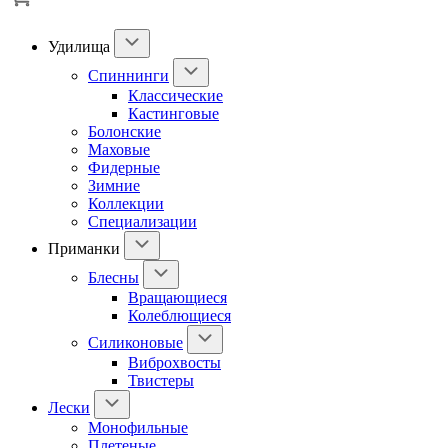
Удилища
Спиннинги
Классические
Кастинговые
Болонские
Маховые
Фидерные
Зимние
Коллекции
Специализации
Приманки
Блесны
Вращающиеся
Колеблющиеся
Силиконовые
Виброхвосты
Твистеры
Лески
Монофильные
Плетеные