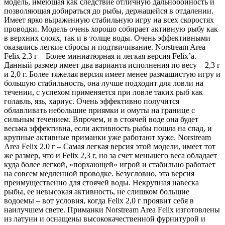
модель, имеющая как следствие отличную дальнобойность и
позволяющая добираться до рыбы, держащейся в отдалении.
Имеет ярко выраженную стабильную игру на всех скоростях
проводки. Модель очень хорошо собирает активную рыбу как
в верхних слоях, так и в толще воды. Очень эффективными
оказались легкие сбросы и подтвичивание. Norstream Area
Felix 2.3 г – Более миниатюрная и легкая версия Felix’a.
Данный размер имеет два варианта исполнения по весу – 2,3 г
и 2,0 г. Более тяжелая версия имеет менее размашистую игру и
большую стабильность, она лучше подходит для ловли на
течении, с успехом применяется при ловле таких рыб как
голавль, язь, хариус. Очень эффективно получится
облавливать небольшие приямки и омуты на границе с
сильным течением. Впрочем, и в стоячей воде она будет
весьма эффективна, если активность рыбы пошла на спад, и
крупные активные приманки уже работают хуже. Norstream
Area Felix 2.0 г – Самая легкая версия этой модели, имеет тот
же размер, что и Felix 2,3 г, но за счет меньшего веса обладает
куда более легкой, «порхающей» игрой и стабильно работает
на совсем медленной проводке. Безусловно, эта версия
преимущественно для стоячей воды. Некрупная навеска
рыбы, ее невысокая активность, не слишком большие
водоемы – вот условия, когда Felix 2,0 г проявит себя в
наилучшем свете. Приманки Norstream Area Felix изготовлены
из латуни и оснащены высококачественной фурнитурой и