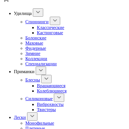
Удилища
Спиннинги
Классические
Кастинговые
Болонские
Маховые
Фидерные
Зимние
Коллекции
Специализации
Приманки
Блесны
Вращающиеся
Колеблющиеся
Силиконовые
Виброхвосты
Твистеры
Лески
Монофильные
Плетеные