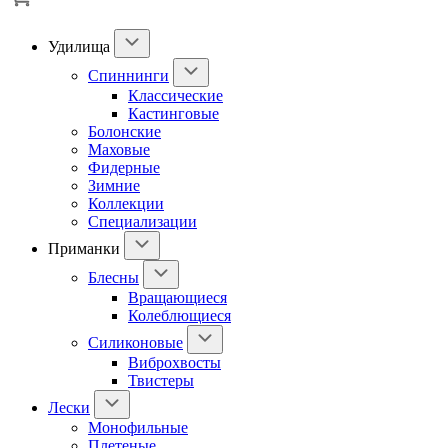
Удилища
Спиннинги
Классические
Кастинговые
Болонские
Маховые
Фидерные
Зимние
Коллекции
Специализации
Приманки
Блесны
Вращающиеся
Колеблющиеся
Силиконовые
Виброхвосты
Твистеры
Лески
Монофильные
Плетеные