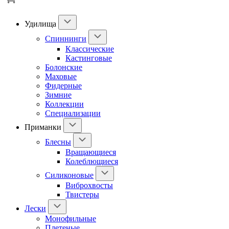
Удилища
Спиннинги
Классические
Кастинговые
Болонские
Маховые
Фидерные
Зимние
Коллекции
Специализации
Приманки
Блесны
Вращающиеся
Колеблющиеся
Силиконовые
Виброхвосты
Твистеры
Лески
Монофильные
Плетеные