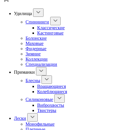
Удилища
Спиннинги
Классические
Кастинговые
Болонские
Маховые
Фидерные
Зимние
Коллекции
Специализации
Приманки
Блесны
Вращающиеся
Колеблющиеся
Силиконовые
Виброхвосты
Твистеры
Лески
Монофильные
Плетеные