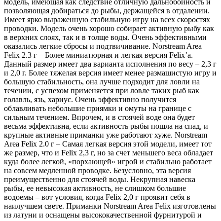
модель, имеющая как следствие отличную дальнобойность и
позволяющая добираться до рыбы, держащейся в отдалении.
Имеет ярко выраженную стабильную игру на всех скоростях
проводки. Модель очень хорошо собирает активную рыбу как
в верхних слоях, так и в толще воды. Очень эффективными
оказались легкие сбросы и подтвичивание. Norstream Area
Felix 2.3 г – Более миниатюрная и легкая версия Felix’a.
Данный размер имеет два варианта исполнения по весу – 2,3 г
и 2,0 г. Более тяжелая версия имеет менее размашистую игру и
большую стабильность, она лучше подходит для ловли на
течении, с успехом применяется при ловле таких рыб как
голавль, язь, хариус. Очень эффективно получится
облавливать небольшие приямки и омуты на границе с
сильным течением. Впрочем, и в стоячей воде она будет
весьма эффективна, если активность рыбы пошла на спад, и
крупные активные приманки уже работают хуже. Norstream
Area Felix 2.0 г – Самая легкая версия этой модели, имеет тот
же размер, что и Felix 2,3 г, но за счет меньшего веса обладает
куда более легкой, «порхающей» игрой и стабильно работает
на совсем медленной проводке. Безусловно, эта версия
преимущественно для стоячей воды. Некрупная навеска
рыбы, ее невысокая активность, не слишком большие
водоемы – вот условия, когда Felix 2,0 г проявит себя в
наилучшем свете. Приманки Norstream Area Felix изготовлены
из латуни и оснащены высококачественной фурнитурой и