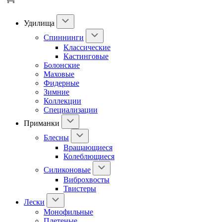
Удилища
Спиннинги
Классические
Кастинговые
Болонские
Маховые
Фидерные
Зимние
Коллекции
Специализации
Приманки
Блесны
Вращающиеся
Колеблющиеся
Силиконовые
Виброхвосты
Твистеры
Лески
Монофильные
Плетеные