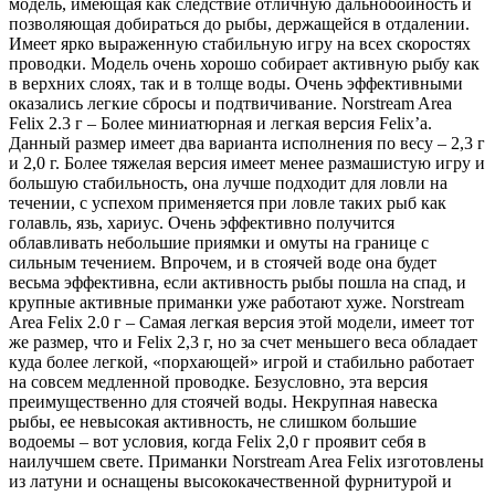
модель, имеющая как следствие отличную дальнобойность и
позволяющая добираться до рыбы, держащейся в отдалении.
Имеет ярко выраженную стабильную игру на всех скоростях
проводки. Модель очень хорошо собирает активную рыбу как
в верхних слоях, так и в толще воды. Очень эффективными
оказались легкие сбросы и подтвичивание. Norstream Area
Felix 2.3 г – Более миниатюрная и легкая версия Felix’a.
Данный размер имеет два варианта исполнения по весу – 2,3 г
и 2,0 г. Более тяжелая версия имеет менее размашистую игру и
большую стабильность, она лучше подходит для ловли на
течении, с успехом применяется при ловле таких рыб как
голавль, язь, хариус. Очень эффективно получится
облавливать небольшие приямки и омуты на границе с
сильным течением. Впрочем, и в стоячей воде она будет
весьма эффективна, если активность рыбы пошла на спад, и
крупные активные приманки уже работают хуже. Norstream
Area Felix 2.0 г – Самая легкая версия этой модели, имеет тот
же размер, что и Felix 2,3 г, но за счет меньшего веса обладает
куда более легкой, «порхающей» игрой и стабильно работает
на совсем медленной проводке. Безусловно, эта версия
преимущественно для стоячей воды. Некрупная навеска
рыбы, ее невысокая активность, не слишком большие
водоемы – вот условия, когда Felix 2,0 г проявит себя в
наилучшем свете. Приманки Norstream Area Felix изготовлены
из латуни и оснащены высококачественной фурнитурой и