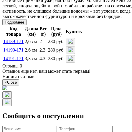
активные приманки уже работают хуже. Norstream Area Felix 2.0 г
легкой, «порхающей» игрой и стабильно работает на совсем ме
активность, не слишком большие водоемы – вот условия, когда 
высококачественной фурнитурой и крючками без бородок.
Подробнее
Код
Длина
Вес
Цена
Купить
товара
(см)
(г)
(руб)
14189-171
2,6 см
2
280 руб.
14190-171
2,6 см
2.3
280 руб.
14191-171
3,3 см
4.3
280 руб.
Отзывы 0
Отзывов еще нет, ваш может стать первым!
Написать отзыв
×
Close
Сообщить о поступлении