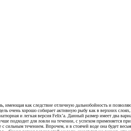
одель, имеющая как следствие отличную дальнобойность и позвол
ель очень хорошо собирает активную рыбу как в верхних слоях,
иатюрная и легкая версия Felix’a. Данный размер имеет два вариан
чше подходит для ловли на течении, с успехом применяется при 
с сильным течением. Впрочем, и в стоячей воде она будет весь