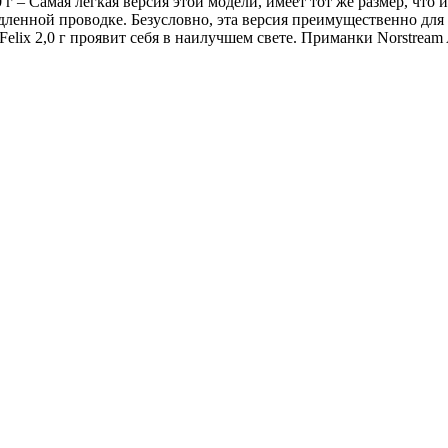
 – Самая легкая версия этой модели, имеет тот же размер, что и F
дленной проводке. Безусловно, эта версия преимущественно для
Felix 2,0 г проявит себя в наилучшем свете. Приманки Norstream