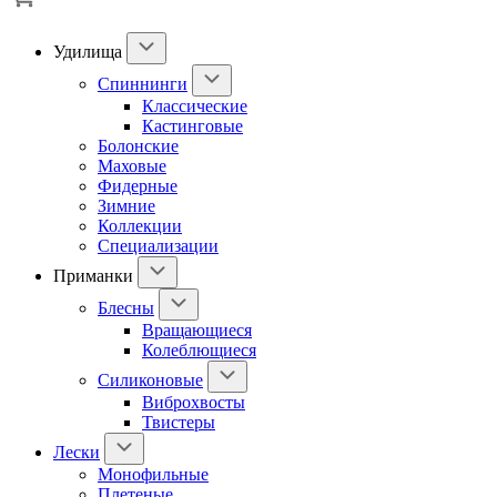
Удилища
Спиннинги
Классические
Кастинговые
Болонские
Маховые
Фидерные
Зимние
Коллекции
Специализации
Приманки
Блесны
Вращающиеся
Колеблющиеся
Силиконовые
Виброхвосты
Твистеры
Лески
Монофильные
Плетеные