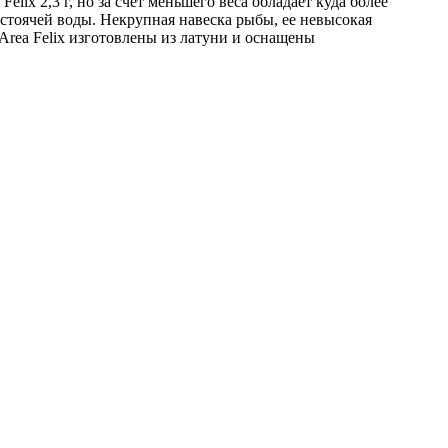
elix 2,3 г, но за счет меньшего веса обладает куда более
 стоячей воды. Некрупная навеска рыбы, ее невысокая
 Area Felix изготовлены из латуни и оснащены