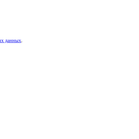
ых данных
.