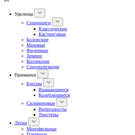
Удилища
Спиннинги
Классические
Кастинговые
Болонские
Маховые
Фидерные
Зимние
Коллекции
Специализации
Приманки
Блесны
Вращающиеся
Колеблющиеся
Силиконовые
Виброхвосты
Твистеры
Лески
Монофильные
Плетеные