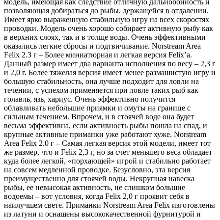
модель, имеющая как следствие отличную дальнобойность и
позволяющая добираться до рыбы, держащейся в отдалении.
Имеет ярко выраженную стабильную игру на всех скоростях
проводки. Модель очень хорошо собирает активную рыбу как
в верхних слоях, так и в толще воды. Очень эффективными
оказались легкие сбросы и подтвичивание. Norstream Area
Felix 2.3 г – Более миниатюрная и легкая версия Felix’a.
Данный размер имеет два варианта исполнения по весу – 2,3 г
и 2,0 г. Более тяжелая версия имеет менее размашистую игру и
большую стабильность, она лучше подходит для ловли на
течении, с успехом применяется при ловле таких рыб как
голавль, язь, хариус. Очень эффективно получится
облавливать небольшие приямки и омуты на границе с
сильным течением. Впрочем, и в стоячей воде она будет
весьма эффективна, если активность рыбы пошла на спад, и
крупные активные приманки уже работают хуже. Norstream
Area Felix 2.0 г – Самая легкая версия этой модели, имеет тот
же размер, что и Felix 2,3 г, но за счет меньшего веса обладает
куда более легкой, «порхающей» игрой и стабильно работает
на совсем медленной проводке. Безусловно, эта версия
преимущественно для стоячей воды. Некрупная навеска
рыбы, ее невысокая активность, не слишком большие
водоемы – вот условия, когда Felix 2,0 г проявит себя в
наилучшем свете. Приманки Norstream Area Felix изготовлены
из латуни и оснащены высококачественной фурнитурой и