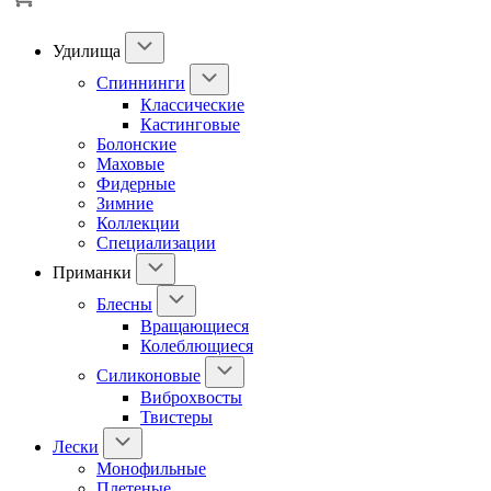
Удилища
Спиннинги
Классические
Кастинговые
Болонские
Маховые
Фидерные
Зимние
Коллекции
Специализации
Приманки
Блесны
Вращающиеся
Колеблющиеся
Силиконовые
Виброхвосты
Твистеры
Лески
Монофильные
Плетеные