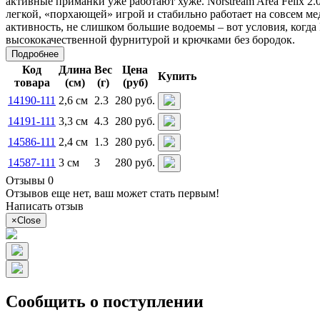
активные приманки уже работают хуже. Norstream Area Felix 2.0 г
легкой, «порхающей» игрой и стабильно работает на совсем ме
активность, не слишком большие водоемы – вот условия, когда 
высококачественной фурнитурой и крючками без бородок.
Подробнее
Код
Длина
Вес
Цена
Купить
товара
(см)
(г)
(руб)
14190-111
2,6 см
2.3
280 руб.
14191-111
3,3 см
4.3
280 руб.
14586-111
2,4 см
1.3
280 руб.
14587-111
3 см
3
280 руб.
Отзывы 0
Отзывов еще нет, ваш может стать первым!
Написать отзыв
×
Close
Сообщить о поступлении