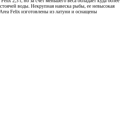
elix 2,3 г, но за счет меньшего веса обладает куда более
 стоячей воды. Некрупная навеска рыбы, ее невысокая
 Area Felix изготовлены из латуни и оснащены