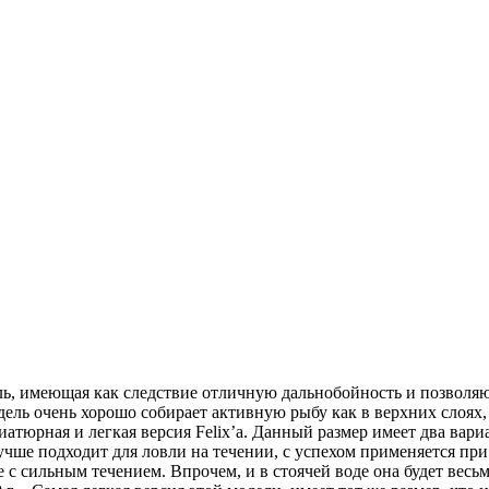
одель, имеющая как следствие отличную дальнобойность и позвол
ель очень хорошо собирает активную рыбу как в верхних слоях,
иатюрная и легкая версия Felix’a. Данный размер имеет два вариан
чше подходит для ловли на течении, с успехом применяется при 
с сильным течением. Впрочем, и в стоячей воде она будет весь