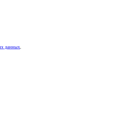
ых данных
.