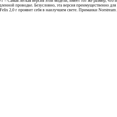
 – Самая легкая версия этой модели, имеет тот же размер, что и F
дленной проводке. Безусловно, эта версия преимущественно для
Felix 2,0 г проявит себя в наилучшем свете. Приманки Norstream