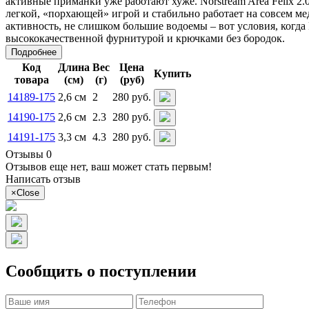
активные приманки уже работают хуже. Norstream Area Felix 2.0 г
легкой, «порхающей» игрой и стабильно работает на совсем ме
активность, не слишком большие водоемы – вот условия, когда 
высококачественной фурнитурой и крючками без бородок.
Подробнее
Код
Длина
Вес
Цена
Купить
товара
(см)
(г)
(руб)
14189-175
2,6 см
2
280 руб.
14190-175
2,6 см
2.3
280 руб.
14191-175
3,3 см
4.3
280 руб.
Отзывы 0
Отзывов еще нет, ваш может стать первым!
Написать отзыв
×
Close
Сообщить о поступлении