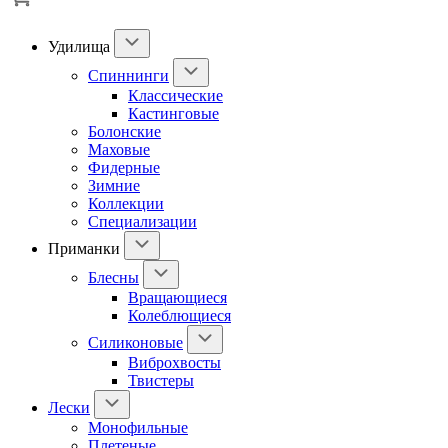
Удилища
Спиннинги
Классические
Кастинговые
Болонские
Маховые
Фидерные
Зимние
Коллекции
Специализации
Приманки
Блесны
Вращающиеся
Колеблющиеся
Силиконовые
Виброхвосты
Твистеры
Лески
Монофильные
Плетеные