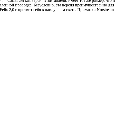
 – Самая легкая версия этой модели, имеет тот же размер, что и F
дленной проводке. Безусловно, эта версия преимущественно для
Felix 2,0 г проявит себя в наилучшем свете. Приманки Norstream