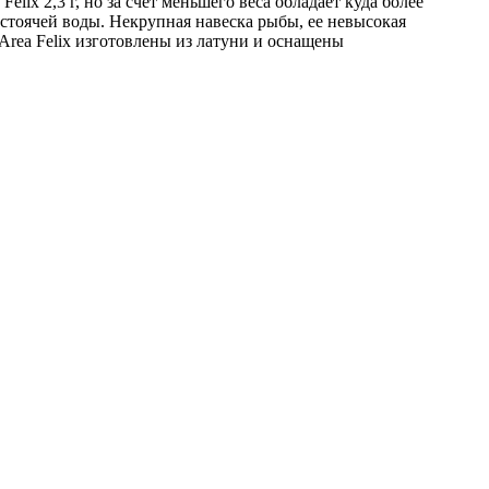
elix 2,3 г, но за счет меньшего веса обладает куда более
 стоячей воды. Некрупная навеска рыбы, ее невысокая
 Area Felix изготовлены из латуни и оснащены