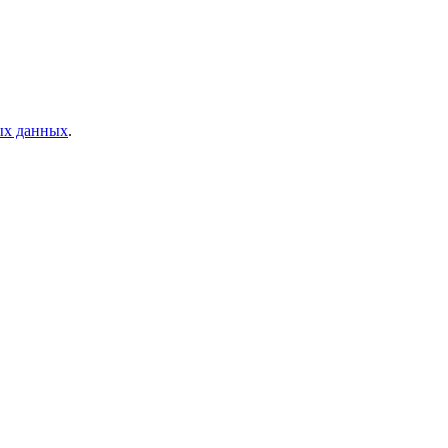
ых данных
.