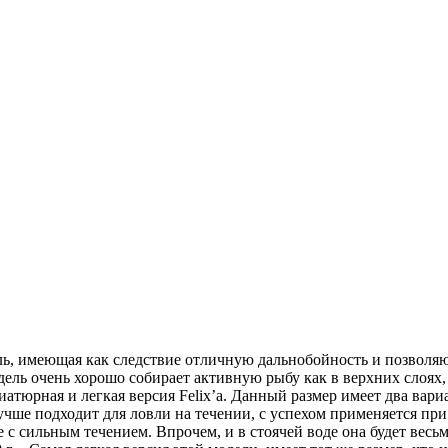
одель, имеющая как следствие отличную дальнобойность и позвол
ель очень хорошо собирает активную рыбу как в верхних слоях,
иатюрная и легкая версия Felix’a. Данный размер имеет два вариан
чше подходит для ловли на течении, с успехом применяется при 
с сильным течением. Впрочем, и в стоячей воде она будет весь