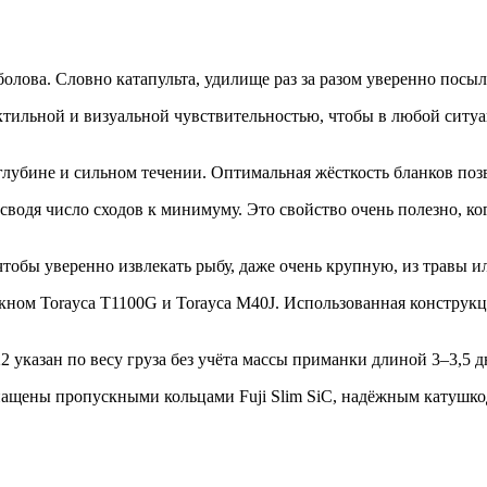
олова. Словно катапульта, удилище раз за разом уверенно посыл
ктильной и визуальной чувствительностью, чтобы в любой ситу
глубине и сильном течении. Оптимальная жёсткость бланков поз
сводя число сходов к минимуму. Это свойство очень полезно, ког
обы уверенно извлекать рыбу, даже очень крупную, из травы ил
кном Torayca T1100G и Torayca M40J. Использованная конструк
22 указан по весу груза без учёта массы приманки длиной 3–3,5 
нащены пропускными кольцами Fuji Slim SiC, надёжным катушкод