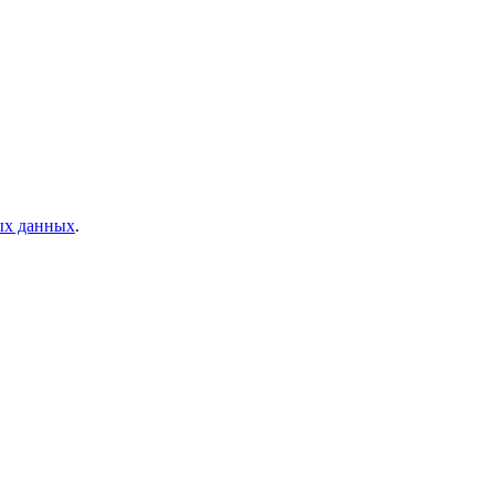
ых данных
.