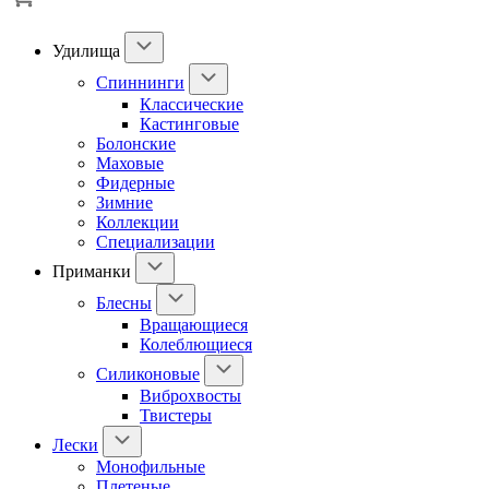
Удилища
Спиннинги
Классические
Кастинговые
Болонские
Маховые
Фидерные
Зимние
Коллекции
Специализации
Приманки
Блесны
Вращающиеся
Колеблющиеся
Силиконовые
Виброхвосты
Твистеры
Лески
Монофильные
Плетеные