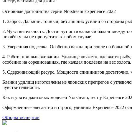
инструментами для джига.
Основные достоинства серии Norstream Experience 2022
1. Заброс. Дальний, точный, без лишних усилий со стороны рыб
2. Чувствительность. Достигнут оптимальный баланс между та
поклёвку вы не пропустите в любом случае.
3. Уверенная подсечка. Особенно важна при ловле на большой 
4. Работа при вываживании. Удилище «вяжет», «держит» рыбу, 
особенно на соревнованиях, где каждая поклёвка на вес золота.
5. Сдерживающий ресурс. Мощности спиннингов достаточно, чт
Бланки удилищ изготовлены из японских препрегов с углеволо
чувствительности.
Как и у всех джиговых моделей Norstream, тест у Experience 20
Оформленные элегантно и строго, удилища Experience 2022 ос
Обзоры экспертов