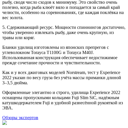
рыбу, сводя число сходов к минимуму. Это свойство очень
полезно, когда рыба клюёт вяло и попадается за самый край
челюсти, особенно на соревнованиях, где каждая поклёвка на
вес золота.
5. Сдерживающий ресурс. Мощности спиннингов достаточно,
чтобы уверенно извлекать рыбу, даже очень крупную, из
травы или коряг.
Бланки удилищ изготовлены из японских препрегов с
углеволокном Torayca T1100G и Torayca M40J.
Использованная конструкция обеспечивает недостижимое
прежде сочетание прочности и чувствительности.
Как и у всех джиговых моделей Norstream, тест у Experience
2022 указан по весу груза без учёта массы приманки длиной
3–3,5 дюйма.
Оформленные элегантно и строго, удилища Experience 2022
оснащены пропускными кольцами Fuji Slim SiC, надёжным
катушкодержателем Fuji и удобной разнесённой рукояткой из
ЭВА.
Обзоры экспертов