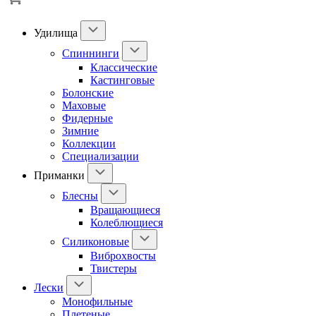
Удилища
Спиннинги
Классические
Кастинговые
Болонские
Маховые
Фидерные
Зимние
Коллекции
Специализации
Приманки
Блесны
Вращающиеся
Колеблющиеся
Силиконовые
Виброхвосты
Твистеры
Лески
Монофильные
Плетеные