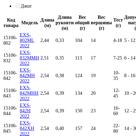
Джиг
Длина
Вес
Вес
Допу
Код
Длина
Тест
Модель
рукояти
общий
вершины
наг
товара
(м)
(г)
(м)
(г)
(г)
EXS-
15106-
802ML
2,44
0,33
104
14
4-18
5 - 12
802
2022
EXS-
15106-
832MMH
2,51
0,35
113
17
7-25
6 - 14
832
2022
EXS-
15106-
10-
842MH
2,54
0,38
124
19
8 - 16
842
35
2022
EXS-
15106-
12-
842MHH
2,54
0,39
134
20
10 - 2
843
45
2022
EXS-
15106-
16-
842H
2,54
0,39
150
23
12 - 2
844
60
2022
EXS-
15106-
22-
842XH
2,54
0,40
157
24
14 - 3
845
80
2022