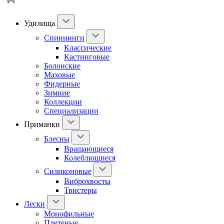
Удилища
Спиннинги
Классические
Кастинговые
Болонские
Маховые
Фидерные
Зимние
Коллекции
Специализации
Приманки
Блесны
Вращающиеся
Колеблющиеся
Силиконовые
Виброхвосты
Твистеры
Лески
Монофильные
Плетеные