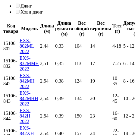
Джиг
Хэви джиг
Длина
Вес
Вес
Допу
Код
Длина
Тест
Модель
рукояти
общий
вершины
наг
товара
(м)
(г)
(м)
(г)
(г)
EXS-
15106-
802ML
2,44
0,33
104
14
4-18
5 - 12
802
2022
EXS-
15106-
832MMH
2,51
0,35
113
17
7-25
6 - 14
832
2022
EXS-
15106-
10-
842MH
2,54
0,38
124
19
8 - 16
842
35
2022
EXS-
15106-
12-
842MHH
2,54
0,39
134
20
10 - 2
843
45
2022
EXS-
15106-
16-
842H
2,54
0,39
150
23
12 - 2
844
60
2022
EXS-
15106-
22-
842XH
2,54
0,40
157
24
14 - 3