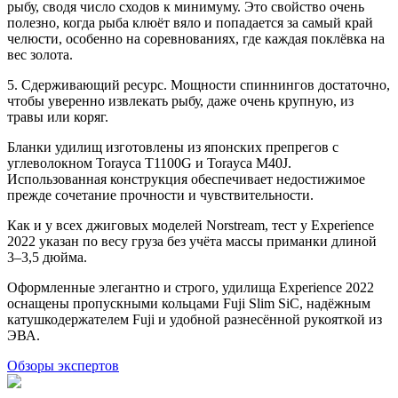
рыбу, сводя число сходов к минимуму. Это свойство очень
полезно, когда рыба клюёт вяло и попадается за самый край
челюсти, особенно на соревнованиях, где каждая поклёвка на
вес золота.
5. Сдерживающий ресурс. Мощности спиннингов достаточно,
чтобы уверенно извлекать рыбу, даже очень крупную, из
травы или коряг.
Бланки удилищ изготовлены из японских препрегов с
углеволокном Torayca T1100G и Torayca M40J.
Использованная конструкция обеспечивает недостижимое
прежде сочетание прочности и чувствительности.
Как и у всех джиговых моделей Norstream, тест у Experience
2022 указан по весу груза без учёта массы приманки длиной
3–3,5 дюйма.
Оформленные элегантно и строго, удилища Experience 2022
оснащены пропускными кольцами Fuji Slim SiC, надёжным
катушкодержателем Fuji и удобной разнесённой рукояткой из
ЭВА.
Обзоры экспертов