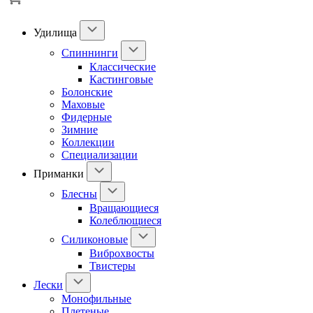
Удилища
Спиннинги
Классические
Кастинговые
Болонские
Маховые
Фидерные
Зимние
Коллекции
Специализации
Приманки
Блесны
Вращающиеся
Колеблющиеся
Силиконовые
Виброхвосты
Твистеры
Лески
Монофильные
Плетеные