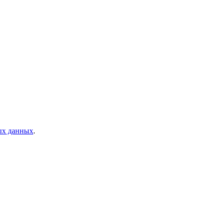
ых данных
.