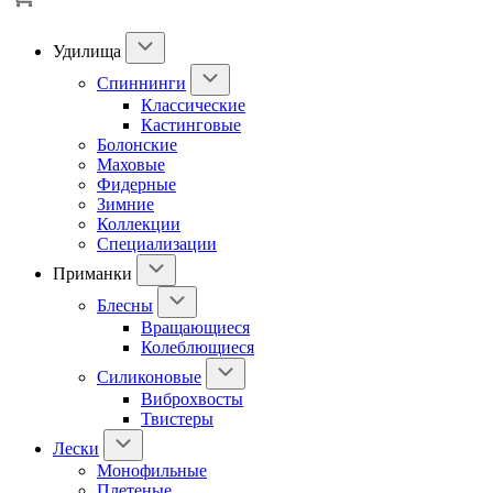
Удилища
Спиннинги
Классические
Кастинговые
Болонские
Маховые
Фидерные
Зимние
Коллекции
Специализации
Приманки
Блесны
Вращающиеся
Колеблющиеся
Силиконовые
Виброхвосты
Твистеры
Лески
Монофильные
Плетеные