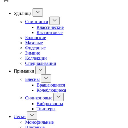
Удилища
Спиннинги
Классические
Кастинговые
Болонские
Маховые
Фидерные
Зимние
Коллекции
Специализации
Приманки
Блесны
Вращающиеся
Колеблющиеся
Силиконовые
Виброхвосты
Твистеры
Лески
Монофильные
Плетеные