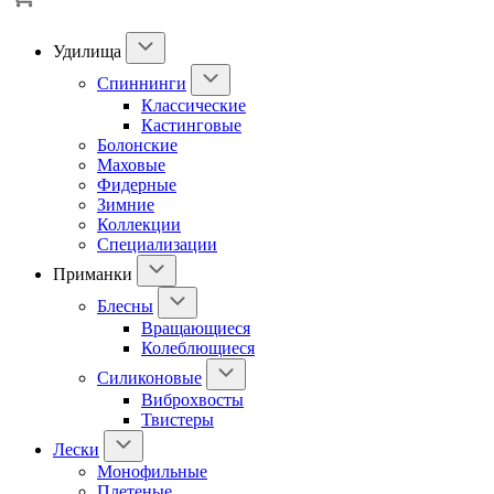
Удилища
Спиннинги
Классические
Кастинговые
Болонские
Маховые
Фидерные
Зимние
Коллекции
Специализации
Приманки
Блесны
Вращающиеся
Колеблющиеся
Силиконовые
Виброхвосты
Твистеры
Лески
Монофильные
Плетеные