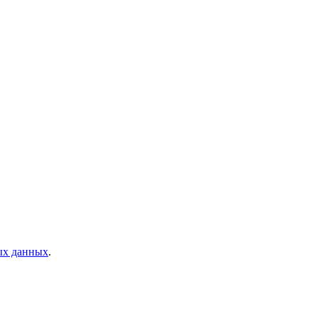
ых данных
.