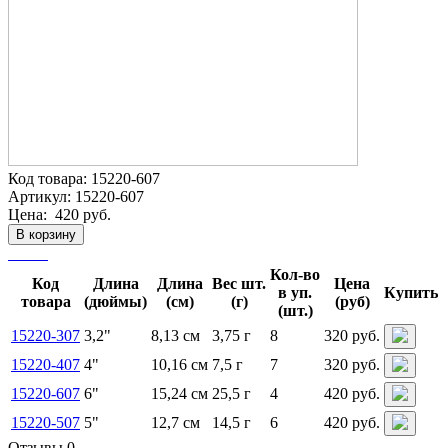
Код товара:
15220-607
Артикул:
15220-607
Цена:
420 руб.
В корзину
Кол-во
Код
Длина
Длина
Вес шт.
Цена
в уп.
Купить
товара
(дюймы)
(см)
(г)
(руб)
(шт.)
15220-307
3,2"
8,13 см
3,75 г
8
320 руб.
15220-407
4"
10,16 см
7,5 г
7
320 руб.
15220-607
6"
15,24 см
25,5 г
4
420 руб.
15220-507
5"
12,7 см
14,5 г
6
420 руб.
Отзывы 0