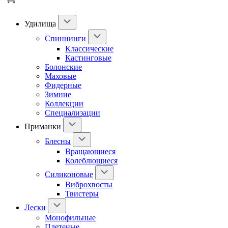
Удилища
Спиннинги
Классические
Кастинговые
Болонские
Маховые
Фидерные
Зимние
Коллекции
Специализации
Приманки
Блесны
Вращающиеся
Колеблющиеся
Силиконовые
Виброхвосты
Твистеры
Лески
Монофильные
Плетеные