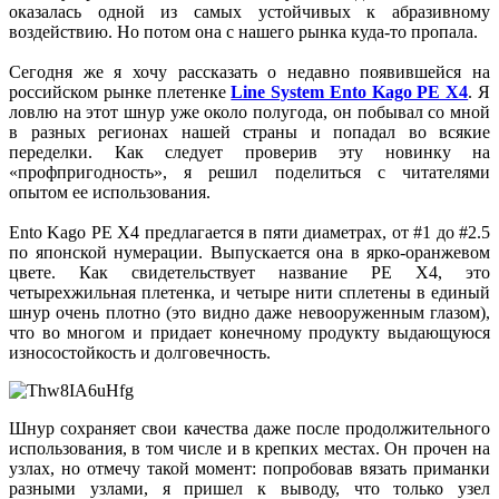
оказалась одной из самых устойчивых к абразивному
воздействию. Но потом она с нашего рынка куда-то пропала.
Сегодня же я хочу рассказать о недавно появившейся на
российском рынке плетенке
Line System Ento Kago PE X4
. Я
ловлю на этот шнур уже около полугода, он побывал со мной
в разных регионах нашей страны и попадал во всякие
переделки. Как следует проверив эту новинку на
«профпригодность», я решил поделиться с читателями
опытом ее использования.
Ento Kago PE X4 предлагается в пяти диаметрах, от #1 до #2.5
по японской нумерации. Выпускается она в ярко-оранжевом
цвете. Как свидетельствует название PE X4, это
четырехжильная плетенка, и четыре нити сплетены в единый
шнур очень плотно (это видно даже невооруженным глазом),
что во многом и придает конечному продукту выдающуюся
износостойкость и долговечность.
Шнур сохраняет свои качества даже после продолжительного
использования, в том числе и в крепких местах. Он прочен на
узлах, но отмечу такой момент: попробовав вязать приманки
разными узлами, я пришел к выводу, что только узел