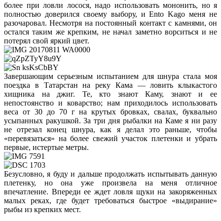
более при ловли лосося, надо использовать мононить, но я
полностью доверился своему выбору, и Ento Kago меня не
разочаровал. Несмотря на постоянный контакт с камнями, он
остался таким же крепким, не начал заметно ворситься и не
потерял свой яркий цвет.
Завершающим серьезным испытанием для шнура стала моя
поездка в Татарстан на реку Кама — ловить клыкастого
хищника на джиг. Те, кто знают Каму, знают и ее
непостоянство и коварство; нам приходилось использовать
веса от 30 до 70 г на крутых бровках, свалах, буквально
усыпанных ракушкой. За три дня рыбалки на Каме я ни разу
не отрезал конец шнура, как я делал это раньше, чтобы
«перевязаться» на более свежий участок плетенки и убрать
первые, истертые метры.
Безусловно, я буду и дальше продолжать испытывать данную
плетенку, но она уже произвела на меня отличное
впечатление. Впереди ее ждет ловля щуки на закоряженных
малых реках, где будет требоваться быстрое «выдирание»
рыбы из крепких мест.