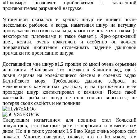
«Паломар» позволяет приблизиться к заявленной
производителем разрывной нагрузке.
Устойчивой оказалась и краска: шнур не линяет после
нескольких рыбалок, а когда, наматывая шнур на катушку,
пропускаешь его сквозь пальцы, краска не остается на коже (с
некоторыми плетенками и такое бывает!). Ярко-оранжевый
цвет, кстати, очень практичен, и особенно он должен
понравиться любителям отслеживать падение джиговой
приманки по провисанию шнура.
Доставшийся мне шнур #1.2 прошел со мной очень серьезные
испытания. Во-первых, это поездка в Калининград, где я
ловил саргана на колеблющиеся блесны в соленых водах
Балтийского моря. Требовались дальние забросы на
мелководных каменистых участках, и на протяжении всей
проводки шнур контактировал с камнями. После такой
«жесткой» рыбалки шнур не стал сильно ворситься, не
потерял своих свойств и не полинял.
Следующим испытанием для новинки стал Кольский
полуостров, его быстрые реки с порогами и каменистым
дном. Но и в таких условиях LS Ento Kago очень хорошо себя
показал. Многие, наверное, скажут, что на Кольском, тем