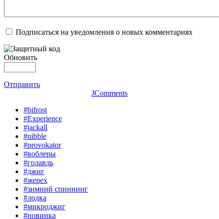
Подписаться на уведомления о новых комментариях
Обновить
Отправить
JComments
#bifrost
#Experience
#jackall
#nibble
#provokator
#воблеры
#голавль
#джиг
#жерех
#зимний спиннинг
#лодка
#микроджиг
#новинка