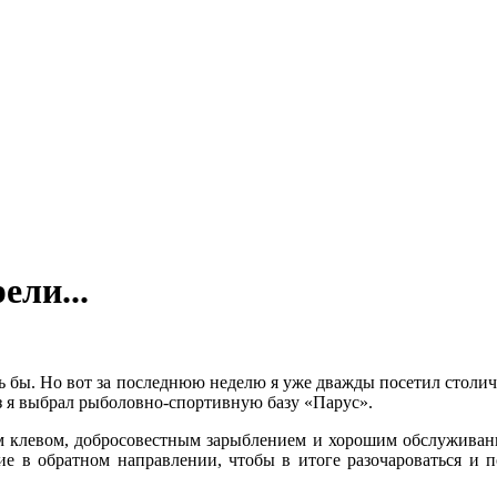
ели...
лось бы. Но вот за последнюю неделю я уже дважды посетил стол
з я выбрал рыболовно-спортивную базу «Парус».
ым клевом, добросовестным зарыблением и хорошим обслуживание
ние в обратном направлении, чтобы в итоге разочароваться и 