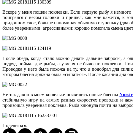
Вскоре у меня пошли поклевки. Если первую рыбу я немного 
поигрался с весом головки и пришел, как мне кажется, к зол
придонном слое, больше напоминая обычную ступеньку (два об
более уверенными, агрессивными; хорошо помогала смена цвет
После обеда, когда стало можно делать дальние забросы, а 
подряд поймал две рыбы, а у меня не было ни поклевки. Поин
Проводка у него была похожа на ту, что я подобрал для сили
котором блесна должна была «сыпаться». После касания дна бле
Не так давно в моем кошельке появились новые блесны
Norst
стабильную игру на самых разных скоростях проводки и даже
произошла уверенная поклевка. Рыба клюнула почти на выброс
Поделиться: