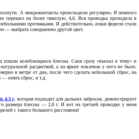
 полпути. А микроконтакты происходили регулярно. Я немного
нее перешел на более тяжелую, 4,6. Вся проводка проходила в
 небольшими протяжками. И действительно, атаки форели стали
ыло — выбрать совершенно другой цвет.
од пошли колеблющиеся блесны. Саня сразу «въехал в тему» и
натуральной расцветкой, а на яркие поклевок у него не было.
ерно в метре от дна, после чего сделать небольшой сброс, на
— опять сброс, и т.д.
ix 4.3 г
, которая подходит для дальних забросов, демонстрирует
о размера блесны — 2,0 г. И вот на третьей проводке у меня
релей с такого большого расстояния!