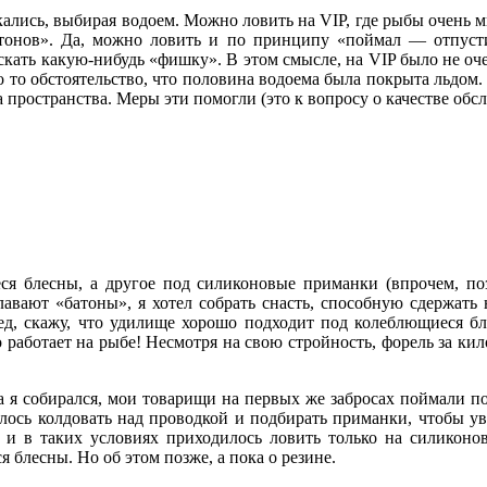
ались, выбирая водоем. Можно ловить на VIP, где рыбы очень м
атонов». Да, можно ловить и по принципу «поймал — отпусти
искать какую-нибудь «фишку». В этом смысле, на VIP было не о
 то обстоятельство, что половина водоема была покрыта льдом. 
пространства. Меры эти помогли (это к вопросу о качестве обс
ся блесны, а другое под силиконовые приманки (впрочем, поз
плавают «батоны», я хотел собрать снасть, способную сдержать
ред, скажу, что удилище хорошо подходит под колеблющиеся бле
о работает на рыбе! Несмотря на свою стройность, форель за кил
а я собирался, мои товарищи на первых же забросах поймали п
лось колдовать над проводкой и подбирать приманки, чтобы уви
ть, и в таких условиях приходилось ловить только на силико
 блесны. Но об этом позже, а пока о резине.