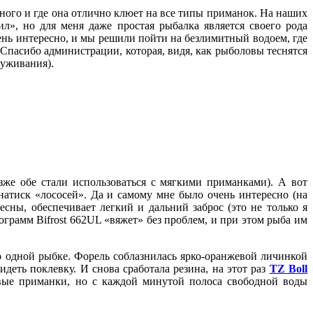
ного и где она отлично клюет на все типы приманок. На наших
л», но для меня даже простая рыбалка является своего рода
чень интересно, и мы решили пойти на безлимитный водоем, где
Спасибо администрации, которая, видя, как рыболовы теснятся
луживания).
же обе стали использоваться с мягкими приманками). А вот
 натиск «лососей». Да и самому мне было очень интересно (на
сны, обеспечивает легкий и дальний заброс (это не только я
ограмм Bifrost 662UL «вяжет» без проблем, и при этом рыба им
о одной рыбке. Форель соблазнилась ярко-оранжевой личинкой
деть поклевку. И снова сработала резина, на этот раз
TZ Boll
новые приманки, но с каждой минутой полоса свободной воды