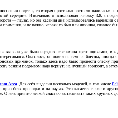
поспешил подсечь, то вторая просто-напросто «отвалилась» на
отой середине. Изначально я использовал головку 3,8, а позд
орота — пауза), но без касания дна; использовались вариации с
а приманки, и не важно, червяк то был или личинка, главное б
ближняя зона уже была изрядно перепахана «резинщиками», в х
тересовался. Оказалось, он ловил на темные блесны, иногда с 
коновых приманок, только здесь надо было провести блесну прим
сну резким подрывом надо вернуть на нужный горизонт, а затем 
ream Area
. Для себя выделил несколько моделей, в том числе
Fel
 при сбоях проводки и на паузах. Это касается также и другог
е. Очень приятно легкой снастью вытаскивать таких крупных фо