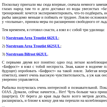
Поскольку приехали мы сюда впервые, сначала немного замешк
глазах народ там то и дело доставал из воды увесистых «б
тренировкой: хочется экспериментировать, что-то подбирать, 
рыбы заведомо меньше и поймать ее труднее. Ловлю осложняло
у «полыньи», приняла меры по расширению свободного от льда 
Тем временем, я готовил снасти, а взял я с собой три удилища:
1)
Norstream Area Troutist 662UL
;
2)
Norstream Area Troutist 662SUL
;
3)
Norstream Bifrost 662UL
.
С первыми двумя все понятно: одно под легкие колеблющие
«Бифрост» я взял с тобой неспроста. Зная, какие в водоеме 
будущее) опробовать «Бифрост» на такой ловле. Забегая впе
отметил), имеет очень высокую чувствительность, а уж как он
уверенно управляется.
Рыбалка получилась очень интересной и познавательной. Пок
OJAS. Думали, сейчас начнется... Нет! Чуть больше часа приш
(шартрез). От берега до края льда было всего метров деся
расширялась, и ближе к концу дня мы перешли на колеблющиеся