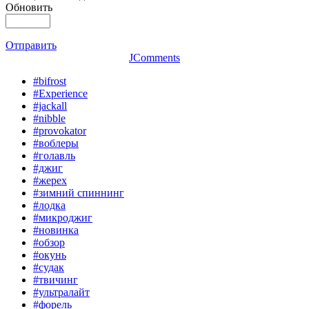
Обновить
Отправить
JComments
#bifrost
#Experience
#jackall
#nibble
#provokator
#воблеры
#голавль
#джиг
#жерех
#зимний спиннинг
#лодка
#микроджиг
#новинка
#обзор
#окунь
#судак
#твичинг
#ультралайт
#форель