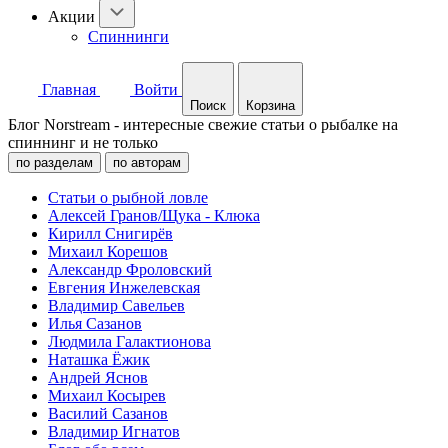
Акции
Спиннинги
Главная
Войти
Поиск
Корзина
Блог Norstream - интересные свежие статьи о рыбалке на
спиннинг и не только
по разделам
по авторам
Статьи о рыбной ловле
Алексей Гранов/Щука - Клюка
Кирилл Снигирёв
Михаил Корешов
Александр Фроловский
Евгения Инжелевская
Владимир Савельев
Илья Сазанов
Людмила Галактионова
Наташка Ёжик
Андрей Яснов
Михаил Косырев
Василий Сазанов
Владимир Игнатов