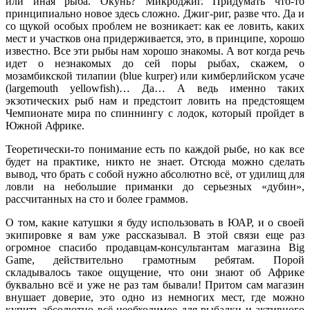
или иная рыба. Окунь? Микроджиг. Придумать что-то
принципиально новое здесь сложно. Джиг-риг, разве что. Да и
со щукой особых проблем не возникает: как ее ловить, каких
мест и участков она придерживается, это, в принципе, хорошо
известно. Все эти рыбы нам хорошо знакомы. А вот когда речь
идет о незнакомых до сей поры рыбах, скажем, о
мозамбикской тилапии (blue kurper) или кимберлийском усаче
(largemouth yellowfish)… Да… А ведь именно таких
экзотических рыб нам и предстоит ловить на предстоящем
Чемпионате мира по спиннингу с лодок, который пройдет в
Южной Африке.
Теоретически-то понимание есть по каждой рыбе, но как все
будет на практике, никто не знает. Отсюда можно сделать
вывод, что брать с собой нужно абсолютно всё, от удилищ для
ловли на небольшие приманки до серьезных «дубин»,
рассчитанных на сто и более граммов.
О том, какие катушки я буду использовать в ЮАР, и о своей
экипировке я вам уже рассказывал. В этой связи еще раз
огромное спасибо продавцам-консультантам магазина Big
Game, действительно грамотным ребятам. Порой
складывалось такое ощущение, что они знают об Африке
буквально всё и уже не раз там бывали! Притом сам магазин
внушает доверие, это одно из немногих мест, где можно
купить абсолютно всё необходимое для рыбалки и активного