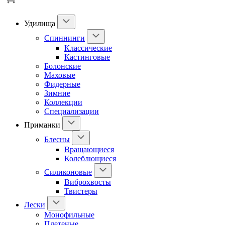
Удилища
Спиннинги
Классические
Кастинговые
Болонские
Маховые
Фидерные
Зимние
Коллекции
Специализации
Приманки
Блесны
Вращающиеся
Колеблющиеся
Силиконовые
Виброхвосты
Твистеры
Лески
Монофильные
Плетеные