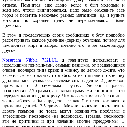
отдыха. Помнится, еще давно, когда я был молодым и
зеленым, чтобы экипироваться, надо было объездить весь
город и посетить несколько разных магазинов. Да и купить
хотелось по хорошей цене, не переплачивая…. Были
времена…
В этом и последующих своих сообщениях я буду подробно
рассматривать каждое удилище (серию), объясняя, почему для
чемпионата мира я выбрал именно его, а не какое-нибудь
другое.
Norstream Nibble 732LUL
я планирую использовать с
небольшими приманками, самыми разными, от вращающихся
блесен, воблеров типа крэнк и минноу до легкого джига. Что
касается легкого джига, то в абсолютный штиль по кончику
удилища мне удавалось отслеживать падение 2-дюймовой
приманки с 2-граммовым грузом. Уверенная работа
начинается с 2,5 грамма, а с пятью граммами спиннинг четко
передает касания дна в руку. Что касается верхней границы,
то по забросу я бы определил ее как 7 г плюс компактная
приманка длиной 2,5 дюйма. Можно, конечно, поставить и
девять граммов, но тогда могут возникнуть проблемы с
агрессивной проводкой (на подбросах). Правда, сложности
эти не критичны и при желании вполне преодолимы. С
обычной же «ступенькой» по схеме «два-три оборота и пауза»