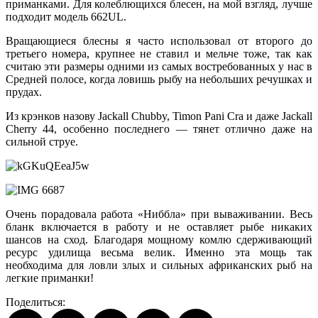
приманками. Для колеблющихся блесен, на мой взгляд, лучше
подходит модель 662UL.
Вращающиеся блесны я часто использовал от второго до
третьего номера, крупнее не ставил и мельче тоже, так как
считаю эти размеры одними из самых востребованных у нас в
Средней полосе, когда ловишь рыбу на небольших речушках и
прудах.
Из крэнков назову Jackall Chubby, Timon Pani Cra и даже Jackall
Cherry 44, особенно последнего — тянет отлично даже на
сильной струе.
Очень порадовала работа «Ниббла» при вываживании. Весь
бланк включается в работу и не оставляет рыбе никаких
шансов на сход. Благодаря мощному комлю сдерживающий
ресурс удилища весьма велик. Именно эта мощь так
необходима для ловли злых и сильных африканских рыб на
легкие приманки!
Поделиться: