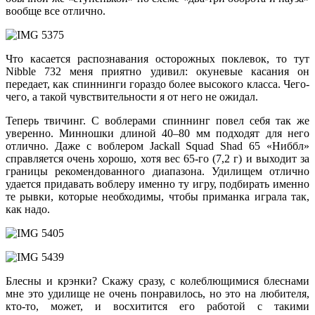
вообще все отлично.
Что касается распознавания осторожных поклевок, то тут
Nibble 732 меня приятно удивил: окуневые касания он
передает, как спиннинги гораздо более высокого класса. Чего-
чего, а такой чувствительности я от него не ожидал.
Теперь твичинг. С воблерами спиннинг повел себя так же
уверенно. Минношки длиной 40–80 мм подходят для него
отлично. Даже с воблером Jackall Squad Shad 65 «Ниббл»
справляется очень хорошо, хотя вес 65-го (7,2 г) и выходит за
границы рекомендованного диапазона. Удилищем отлично
удается придавать воблеру именно ту игру, подбирать именно
те рывки, которые необходимы, чтобы приманка играла так,
как надо.
Блесны и крэнки? Скажу сразу, с колеблющимися блеснами
мне это удилище не очень понравилось, но это на любителя,
кто-то, может, и восхитится его работой с такими