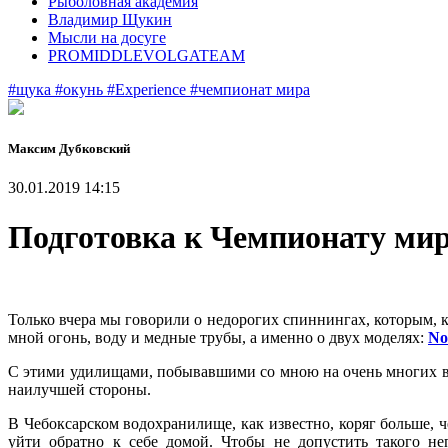
Рыболовная академия
Владимир Щукин
Мысли на досуге
PROMIDDLEVOLGATEAM
#щука
#окунь
#Experience
#чемпионат мира
Максим Дубковский
30.01.2019 14:15
Подготовка к Чемпионату мир
Только вчера мы говорили о недорогих спиннингах, которым, к
мной огонь, воду и медные трубы, а именно о двух моделях:
No
С этими удилищами, побывавшими со мною на очень многих вод
наилучшей стороны.
В Чебоксарском водохранилище, как известно, коряг больше, 
уйти обратно к себе домой. Чтобы не допустить такого не