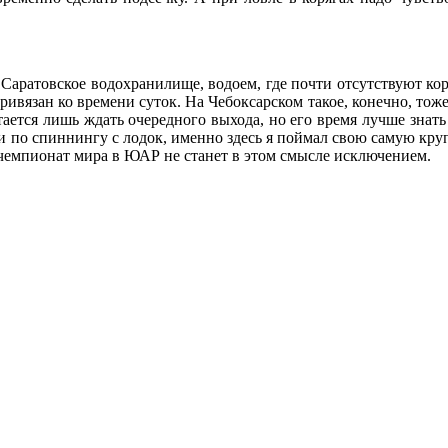
атовское водохранилище, водоем, где почти отсутствуют коряг
ривязан ко времени суток. На Чебоксарском такое, конечно, тоже 
стается лишь ждать очередного выхода, но его время лучше знать
по спиннингу с лодок, именно здесь я поймал свою самую крупн
 И чемпионат мира в ЮАР не станет в этом смысле исключением.