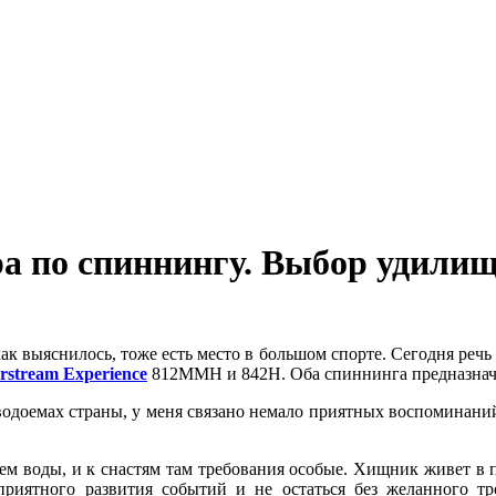
а по спиннингу. Выбор удилищ
ак выяснилось, тоже есть место в большом спорте. Сегодня речь
rstream Experience
812MMH и 842Н. Оба спиннинга предназнач
оемах страны, у меня связано немало приятных воспоминаний. Ра
чем воды, и к снастям там требования особые. Хищник живет в 
приятного развития событий и не остаться без желанного т