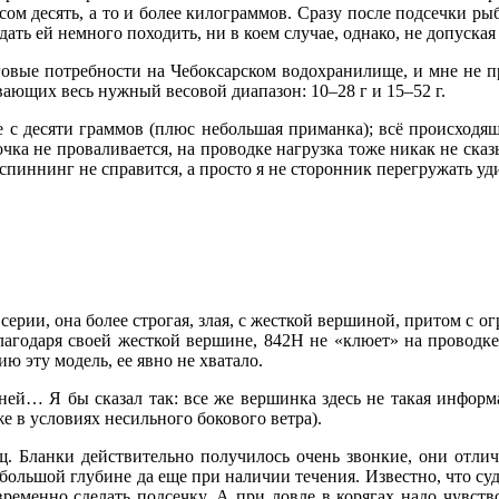
м десять, а то и более килограммов. Сразу после подсечки ры
 дать ей немного походить, ни в коем случае, однако, не допуска
овые потребности на Чебоксарском водохранилище, и мне не при
ывающих весь нужный весовой диапазон: 10–28 г и 15–52 г.
е с десяти граммов (плюс небольшая приманка); всё происходящ
очка не проваливается, на проводке нагрузка тоже никак не сказ
о спиннинг не справится, а просто я не сторонник перегружать 
 серии, она более строгая, злая, с жесткой вершиной, притом с
агодаря своей жесткой вершине, 842H не «клюет» на проводке
ию эту модель, ее явно не хватало.
жней… Я бы сказал так: все же вершинка здесь не такая информ
же в условиях несильного бокового ветра).
ищ. Бланки действительно получилось очень звонкие, они отли
 большой глубине да еще при наличии течения. Известно, что суд
евременно сделать подсечку. А при ловле в корягах надо чувств