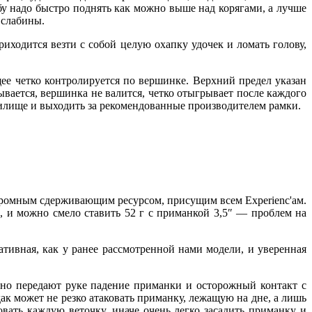
бу надо быстро поднять как можно выше над корягами, а лучше
я слабины.
ходится везти с собой целую охапку удочек и ломать голову,
ее четко контролируется по вершинке. Верхний предел указан
ывается, вершинка не валится, четко отыгрывает после каждого
удилище и выходить за рекомендованные производителем рамки.
 огромным сдерживающим ресурсом, присущим всем Experienc'ам.
, и можно смело ставить 52 г с приманкой 3,5″ — проблем на
ативная, как у ранее рассмотренной нами модели, и уверенная
чно передают руке падение приманки и осторожный контакт с
ак может не резко атаковать приманку, лежащую на дне, а лишь
овать каждую веточку, иначе очень легко засадить приманку и