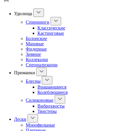
Удилища
Спиннинги
Классические
Кастинговые
Болонские
Маховые
Фидерные
Зимние
Коллекции
Специализации
Приманки
Блесны
Вращающиеся
Колеблющиеся
Силиконовые
Виброхвосты
Твистеры
Лески
Монофильные
Плетеные