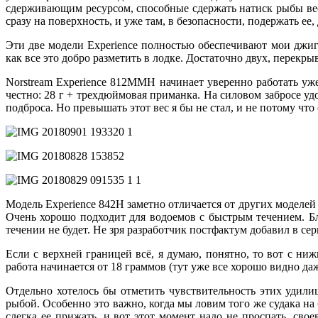
сдерживающим ресурсом, способные сдержать натиск рыбы весо
сразу на поверхность, и уже там, в безопасности, подержать ее,
Эти две модели Experience полностью обеспечивают мои джиг
как все это добро разметить в лодке. Достаточно двух, перекр
Norstream Experience 812MMH начинает уверенно работать уж
честно: 28 г + трехдюймовая приманка. На силовом забросе уд
подброса. Но превышать этот вес я бы не стал, и не потому чт
Модель Experience 842H заметно отличается от других моделей
Очень хорошо подходит для водоемов с быстрым течением. Бл
течении не будет. Не зря разработчик постфактум добавил в сер
Если с верхней границей всё, я думаю, понятно, то вот с ни
работа начинается от 18 граммов (тут уже все хорошо видно да
Отдельно хотелось бы отметить чувствительность этих удил
рыбой. Особенно это важно, когда мы ловим того же судака на
слегка ее прижать, и вот этот момент надо не проспать, сво