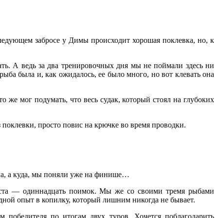
ледующем забросе у Димы происходит хорошая поклевка, но, к
ть. А ведь за два тренировочных дня мы не поймали здесь ни
рыба была и, как ожидалось, ее было много, но вот клевать она
о же мог подумать, что весь судак, который стоял на глубоких
 поклевки, просто повис на крючке во время проводки.
ла, а куда, мы поняли уже на финише…
места — одиннадцать поимок. Мы же со своими тремя рыбами
едной опыт в копилку, который лишним никогда не бывает.
м победителя по итогам двух туров. Хочется поблагодарить