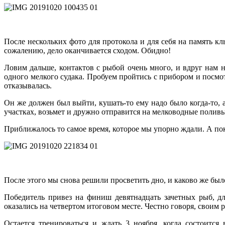
После нескольких фото для протокола и для себя на память 
сожалению, дело оканчивается сходом. Обидно!
Ловим дальше, контактов с рыбой очень много, и вдруг нам 
одного мелкого судака. Пробуем пройтись с прибором и посмотр
отказывалась.
Он же должен был выйти, кушать-то ему надо было когда-то, а
участках, возьмет и дружно отправится на мелководные поливы
Приближалось то самое время, которое мы упорно ждали. А пок
После этого мы снова решили просветить дно, и каково же был
Победитель привез на финиш девятнадцать зачетных рыб, д
оказались на четвертом итоговом месте. Честно говоря, своим 
Остается тренироваться и ждать 3 ноября, когда состоитс