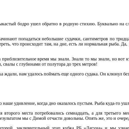
клыкастый бодро ушел обратно в родную стихию. Буквально на с
начинают попадаться небольшие судачки, сантиметров по тридца
еть, что происходит там, на дне, есть ли нормальная рыба. Да, 
 приблизительное время мы знали. Знали то мы знали, но вот кт
, свалы с глубинами от полутора до трех метров!
а ждали, нам удалось поймать еще одного судака. Он клюнул без
о наше удивление, когда дно оказалось пустым. Рыба куда-то уш
ля второго места потребовались семнадцать, а для третьего 
результатом мы с Димой отчасти довольны. Опять же, это и очер
я второй, заключительный этап кубка РБ «Лагуна» и мы узнае