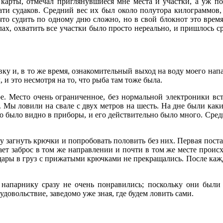
 карты, отмечал приглянувшиеся мне места и участки, а уж п
цати судаков. Средний вес их был около полутора килограммов
то судить по одному дню сложно, но в свой блокнот это время 
лах, охватить все участки было просто нереально, и пришлось с
у и, в то же время, ознакомительный выход на воду моего напар
 и это несмотря на то, что рыба там тоже была.
ре. Место очень ограниченное, без нормальной электроники в
 Мы ловили на свале с двух метров на шесть. На дне были каки
иво было видно в приборы, и его действительно было много. Сре
 загнуть крючки и попробовать половить без них. Первая постан
ет заброс в том же направлении и почти в том же месте проис
удары в груз с прижатыми крючками не прекращались. После кажд
 напарнику сразу не очень понравились; поскольку они были 
довольствие, заведомо уже зная, где будем ловить сами.