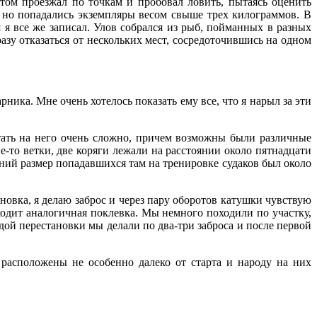
отом проезжал по точкам и пробовал ловить, пытаясь оценить
, но попадались экземпляры весом свыше трех килограммов. В
я все же записал. Улов собрался из рыб, пойманных в разных
разу отказаться от нескольких мест, сосредоточившись на одном
ника. Мне очень хотелось показать ему все, что я нарыл за эти
стать на него очень сложно, причем возможны были различные
е-то ветки, две коряги лежали на расстоянии около пятнадцати
дний размер попадавшихся там на тренировке судаков был около
овка, я делаю заброс и через пару оборотов катушки чувствую
ходит аналогичная поклевка. Мы немного походили по участку,
ой перестановки мы делали по два-три заброса и после первой
расположены не особенно далеко от старта и народу на них