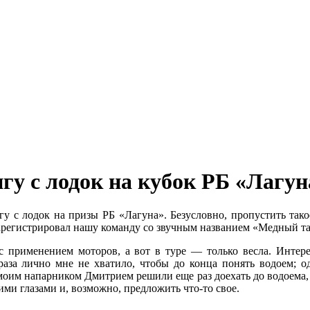
у с лодок на кубок РБ «Лагун
с лодок на призы РБ «Лагуна». Безусловно, пропустить такое 
зарегистрировал нашу команду со звучным названием «Медный та
с применением моторов, а вот в туре — только весла. Интер
аза лично мне не хватило, чтобы до конца понять водоем; од
моим напарником Дмитрием решили еще раз доехать до водоема,
ими глазами и, возможно, предложить что-то свое.