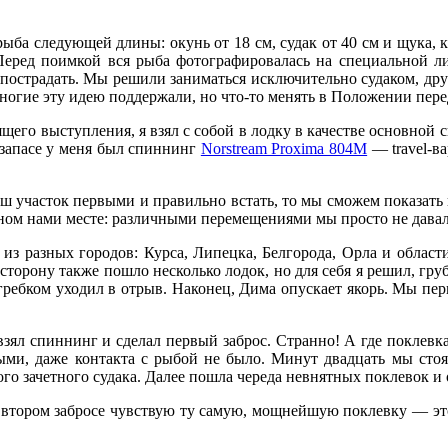
рыба следующей длины: окунь от 18 см, судак от 40 см и щука, к
еред поимкой вся рыба фотографировалась на специальной л
пострадать. Мы решили заниматься исключительно судаком, друга
 многие эту идею поддержали, но что-то менять в Положении пер
щего выступления, я взял с собой в лодку в качестве основной 
 запасе у меня был спиннинг
Norstream Proxima 804M
— travel-ва
ш участок первыми и правильно встать, то мы сможем показать 
нном нами месте: различными перемещениями мы просто не дава
 из разных городов: Курса, Липецка, Белгорода, Орла и област
сторону также пошло несколько лодок, но для себя я решил, груб
ребком уходил в отрыв. Наконец, Дима опускает якорь. Мы пер
м взял спиннинг и сделал первый заброс. Странно! А где поклевк
стыми, даже контакта с рыбой не было. Минут двадцать мы сто
го зачетного судака. Далее пошла череда невнятных поклевок и 
 втором забросе чувствую ту самую, мощнейшую поклевку — это