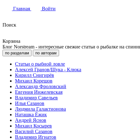
Главная
Войти
Поиск
Корзина
Блог Norstream - интересные свежие статьи о рыбалке на спинн
по разделам
по авторам
Статьи о рыбной ловле
Алексей Гранов/Щука - Клюка
Кирилл Снигирёв
Михаил Корешов
Александр Фроловский
Евгения Инжелевская
Владимир Савельев
Илья Сазанов
Людмила Галактионова
Наташка Ёжик
Андрей Яснов
Михаил Косырев
Василий Сазанов
Владимир Игнатов