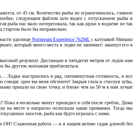
ажется, от 45 см. Количество рыбы не ограничивалось, главное
инейке, следующим файлом шло видео с отпусканием рыбы в
я рыба нас мало интересовала, так как щуки в водоеме не так
ед стартом было бы неправильно.
снасти удилище
Norstream Experience 762ML
с катушкой Shimano
риант, который много места в лодке не занимает: закинул его в
высокий результат. Дистанции в пятьдесят метров от лодок нам
ли бы другим экипажам приблизиться.
и… Лодки выстроились в ряд, пятиминутная готовность, и вот
о говоря: хрен вы меня обгоните! Закрыв глаза и стиснув зубы,
выми пришли на свою точку, и ближе чем на 50 м к нам лучше
а? Пока я несколько минут приходил в себя после гребли, Дима
яли на месте и напрасно полоскали наши приманки. Тогда мы
откусанных хвостов, рыба как будто игралась с нами.
 ОН! Слаженная работа — и в нашем активе судак длиной без