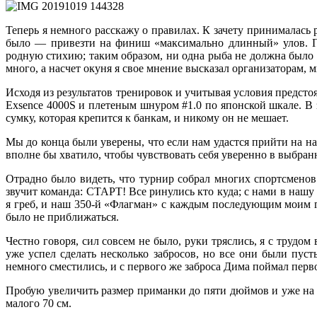
Теперь я немного расскажу о правилах. К зачету принималась 
было — привезти на финиш «максимально длинный» улов. П
родную стихию; таким образом, ни одна рыба не должна было 
много, а насчет окуня я свое мнение высказал организаторам,
Исходя из результатов тренировок и учитывая условия предстоя
Exsence 4000S и плетеным шнуром #1.0 по японской шкале. В
сумку, которая крепится к банкам, и никому он не мешает.
Мы до конца были уверены, что если нам удастся прийти на на
вполне бы хватило, чтобы чувствовать себя уверенно в выбра
Отрадно было видеть, что турнир собрал многих спортсменов
звучит команда: СТАРТ! Все ринулись кто куда; с нами в нашу 
я греб, и наш 350-й «Флагман» с каждым последующим моим г
было не приближаться.
Честно говоря, сил совсем не было, руки тряслись, я с трудо
уже успел сделать несколько забросов, но все они были пу
немного сместились, и с первого же заброса Дима поймал перво
Пробую увеличить размер приманки до пяти дюймов и уже на
малого 70 см.