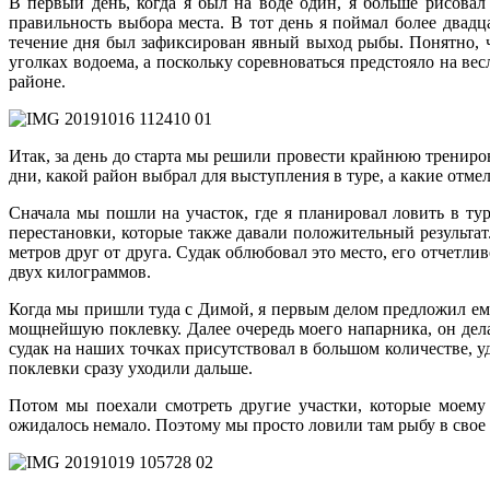
В первый день, когда я был на воде один, я больше рисовал
правильность выбора места. В тот день я поймал более двад
течение дня был зафиксирован явный выход рыбы. Понятно, ч
уголках водоема, а поскольку соревноваться предстояло на вес
районе.
Итак, за день до старта мы решили провести крайнюю тренировк
дни, какой район выбрал для выступления в туре, а какие отмел,
Сначала мы пошли на участок, где я планировал ловить в ту
перестановки, которые также давали положительный результат.
метров друг от друга. Судак облюбовал это место, его отчетл
двух килограммов.
Когда мы пришли туда с Димой, я первым делом предложил ему
мощнейшую поклевку. Далее очередь моего напарника, он дела
судак на наших точках присутствовал в большом количестве, 
поклевки сразу уходили дальше.
Потом мы поехали смотреть другие участки, которые моему
ожидалось немало. Поэтому мы просто ловили там рыбу в свое у