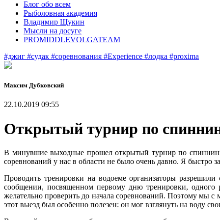
Блог обо всем
Рыболовная академия
Владимир Щукин
Мысли на досуге
PROMIDDLEVOLGATEAM
#джиг
#судак
#соревнования
#Experience
#лодка
#proxima
Максим Дубковский
22.10.2019 09:55
Открытый турнир по спиннинг
В минувшие выходные прошел открытый турнир по спиннингу 
соревнований у нас в области не было очень давно. Я быстро 
Проводить тренировки на водоеме организаторы разрешили 
сообщении, посвященном первому дню тренировки, одного р
желательно проверить до начала соревнований. Поэтому мы с 
этот выезд был особенно полезен: он мог взглянуть на воду сво