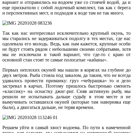
вариант и отправились на водоем уже со стоячей водой, да и
еще прихватили с собой лодочный комплект, так как с берега
и перспективных мест, и подходов к воде там не так много.
Так как нас интересовал исключительно крупный окунь, то
мы старались не задерживаться подолгу в тех местах, где нас
одолевала его молодь. Ведь, как нам кажется, крупные особи
не будут стоять рядом с небольшими своими собратьями, хотя
мы не исключали и такой вариант, что где-то с краю от
основной стаи стоят те самые полосатые «кабаны».
Первых неплохих окуней мы нашли в корягах на глубине до
двух метров. Рыба стояла под завалом, да таким, что не всегда
удавалось провести приманку: груз «чебурашка» то и дело
застревал в карчах. Поэтому пришлось быстренько сменить
«классику» на оснастку джиг-риг. Сняв активную рыбу, мы
решили не испытывать дальше судьбу в этом месте и не
вымучивать оставшихся окуней (которые там наверняка еще
были), а двигаться дальше, не теряя времени.
Решаем уйти в самый хвост водоема. По пути к намеченной
точке, идя галсами, мы натыкаемся на интересный участок: