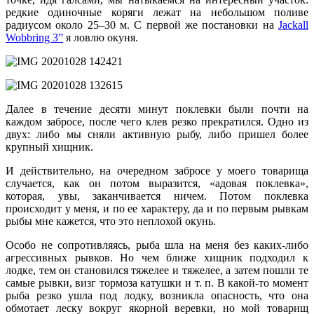
редкие одиночные коряги лежат на небольшом поливе
радиусом около 25–30 м. С первой же постановки на
Jackall
Wobbring 3”
я ловлю окуня.
Далее в течение десяти минут поклевки были почти на
каждом забросе, после чего клев резко прекратился. Одно из
двух: либо мы сняли активную рыбу, либо пришел более
крупный хищник.
И действительно, на очередном забросе у моего товарища
случается, как он потом выразится, «адовая поклевка»,
которая, увы, заканчивается ничем. Потом поклевка
происходит у меня, и по ее характеру, да и по первым рывкам
рыбы мне кажется, что это неплохой окунь.
Особо не сопротивляясь, рыба шла на меня без каких-либо
агрессивных рывков. Но чем ближе хищник подходил к
лодке, тем он становился тяжелее и тяжелее, а затем пошли те
самые рывки, визг тормоза катушки и т. п. В какой-то момент
рыба резко ушла под лодку, возникла опасность, что она
обмотает леску вокруг якорной веревки, но мой товарищ