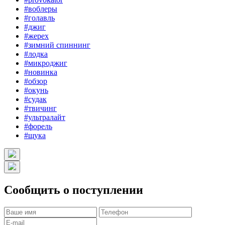
#воблеры
#голавль
#джиг
#жерех
#зимний спиннинг
#лодка
#микроджиг
#новинка
#обзор
#окунь
#судак
#твичинг
#ультралайт
#форель
#щука
Сообщить о поступлении