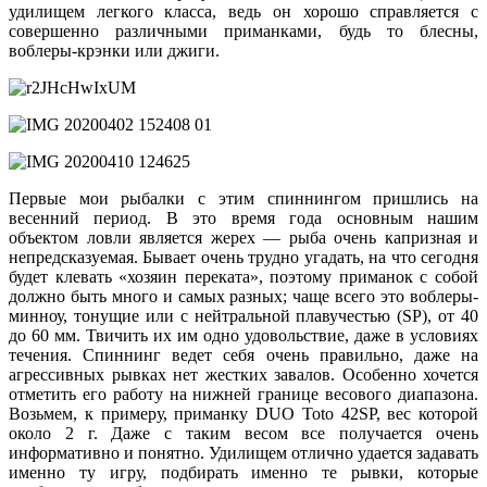
удилищем легкого класса, ведь он хорошо справляется с
совершенно различными приманками, будь то блесны,
воблеры-крэнки или джиги.
Первые мои рыбалки с этим спиннингом пришлись на
весенний период. В это время года основным нашим
объектом ловли является жерех — рыба очень капризная и
непредсказуемая. Бывает очень трудно угадать, на что сегодня
будет клевать «хозяин переката», поэтому приманок с собой
должно быть много и самых разных; чаще всего это воблеры-
минноу, тонущие или с нейтральной плавучестью (SP), от 40
до 60 мм. Твичить их им одно удовольствие, даже в условиях
течения. Спиннинг ведет себя очень правильно, даже на
агрессивных рывках нет жестких завалов. Особенно хочется
отметить его работу на нижней границе весового диапазона.
Возьмем, к примеру, приманку DUO Toto 42SP, вес которой
около 2 г. Даже с таким весом все получается очень
информативно и понятно. Удилищем отлично удается задавать
именно ту игру, подбирать именно те рывки, которые