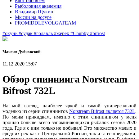
Блог обо всем
Рыболовная академия
Владимир Щукин
Мысли на досуге
PROMIDDLEVOLGATEAM
#окунь
#судак
#голавль
#жерех
#Chubby
#bifrost
Максим Дубковский
11.12.2020 15:07
Обзор спиннинга Norstream
Bifrost 732L
На мой взгляд, наиболее яркой и самой универсальной
моделью из серии спиннингов
Norstream Bifrost является 732L
.
По моим прикидкам, именно с этим спиннингом у меня
прошло больше всего запоминающихся рыбалок сезона 2020
года. Где я с ним только не побывал! Это множество малых и
средних рек как в Центральной России, так и за ее пределами,