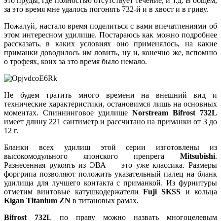
это пруды, где полностью отсутствует течение, и т.д. В общем,
за это время мне удалось погонять 732-й и в хвост и в гриву.
Пожалуй, настало время поделиться с вами впечатлениями об
этом интересном удилище. Постараюсь как можно подробнее
рассказать, в каких условиях оно применялось, на какие
приманки доводилось им ловить, ну и, конечно же, вспомню
о трофеях, коих за это время было немало.
Не будем тратить много времени на внешний вид и
технические характеристики, остановимся лишь на основных
моментах. Спиннинговое удилище
Norstream Bifrost 732L
имеет длину 221 сантиметр и рассчитано на приманки от 3 до
12 г.
Бланки всех удилищ этой серии изготовлены из
высокомодульного японского препрега
Mitsubishi
.
Разнесенная рукоять из ЭВА — это уже классика. Размеры
форгрипа позволяют положить указательный палец на бланк
удилища для лучшего контакта с приманкой. Из фурнитуры
отметим винтовые катушкодержатели
Fuji SKSS
и кольца
Kigan Titanium ZN
в титановых рамах.
Bifrost 732L
по праву можно назвать многоцелевым