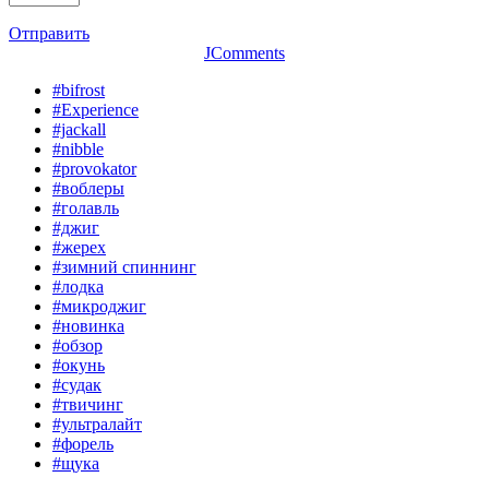
Отправить
JComments
#bifrost
#Experience
#jackall
#nibble
#provokator
#воблеры
#голавль
#джиг
#жерех
#зимний спиннинг
#лодка
#микроджиг
#новинка
#обзор
#окунь
#судак
#твичинг
#ультралайт
#форель
#щука