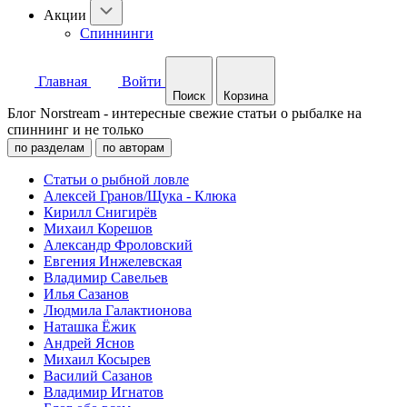
Акции
Спиннинги
Главная
Войти
Поиск
Корзина
Блог Norstream - интересные свежие статьи о рыбалке на
спиннинг и не только
по разделам
по авторам
Статьи о рыбной ловле
Алексей Гранов/Щука - Клюка
Кирилл Снигирёв
Михаил Корешов
Александр Фроловский
Евгения Инжелевская
Владимир Савельев
Илья Сазанов
Людмила Галактионова
Наташка Ёжик
Андрей Яснов
Михаил Косырев
Василий Сазанов
Владимир Игнатов