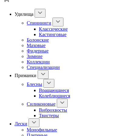
Удилища
Спиннинги
Классические
Кастинговые
Болонские
Маховые
Фидерные
Зимние
Коллекции
Специализации
Приманки
Блесны
Вращающиеся
Колеблющиеся
Силиконовые
Виброхвосты
Твистеры
Лески
Монофильные
Плетеные