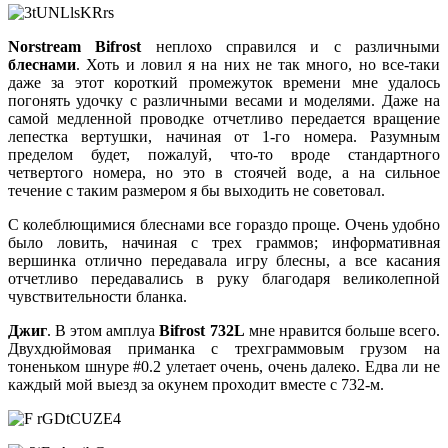
Norstream Bifrost
неплохо справился и с различными
блеснами
. Хоть и ловил я на них не так много, но все-таки
даже за этот короткий промежуток времени мне удалось
погонять удочку с различными весами и моделями. Даже на
самой медленной проводке отчетливо передается вращение
лепестка вертушки, начиная от 1-го номера. Разумным
пределом будет, пожалуй, что-то вроде стандартного
четвертого номера, но это в стоячей воде, а на сильное
течение с таким размером я бы выходить не советовал.
С колеблющимися блеснами все гораздо проще. Очень удобно
было ловить, начиная с трех граммов; информативная
вершинка отлично передавала игру блесны, а все касания
отчетливо передавались в руку благодаря великолепной
чувствительности бланка.
Джиг
. В этом амплуа
Bifrost 732L
мне нравится больше всего.
Двухдюймовая приманка с трехграммовым грузом на
тоненьком шнуре #0.2 улетает очень, очень далеко. Едва ли не
каждый мой выезд за окунем проходит вместе с 732-м.