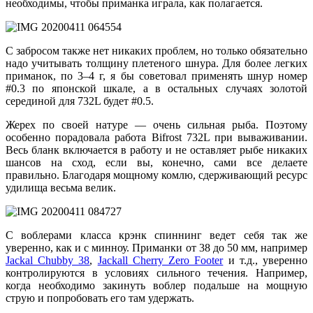
необходимы, чтобы приманка играла, как полагается.
С забросом также нет никаких проблем, но только обязательно
надо учитывать толщину плетеного шнура. Для более легких
приманок, по 3–4 г, я бы советовал применять шнур номер
#0.3 по японской шкале, а в остальных случаях золотой
серединой для 732L будет #0.5.
Жерех по своей натуре — очень сильная рыба. Поэтому
особенно порадовала работа Bifrost 732L при вываживании.
Весь бланк включается в работу и не оставляет рыбе никаких
шансов на сход, если вы, конечно, сами все делаете
правильно. Благодаря мощному комлю, сдерживающий ресурс
удилища весьма велик.
С воблерами класса крэнк спиннинг ведет себя так же
уверенно, как и с минноу. Приманки от 38 до 50 мм, например
Jackal Сhubby 38
,
Jackall Cherry Zero Footer
и т.д., уверенно
контролируются в условиях сильного течения. Например,
когда необходимо закинуть воблер подальше на мощную
струю и попробовать его там удержать.