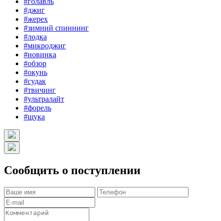
#голавль
#джиг
#жерех
#зимний спиннинг
#лодка
#микроджиг
#новинка
#обзор
#окунь
#судак
#твичинг
#ультралайт
#форель
#щука
Сообщить о поступлении