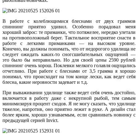
рыболовах-новичках.
В работе с колеблющимися блеснами от двух граммов
спиннинг приятно удивил. Особенно порадовал меня
хороший заброс: те приманки, что потяжелее, нередко улетали
на противоположный берег. Тактильное восприятие снасти в
работе с легкими приманками — на высоком уровне.
Конечно, вы должны понимать, что от недорогого удилища не
следует ожидать каких-то сногсшибательных ощущений —
это было бы неправильно. Но для своей цены 2590 рублей
спиннинг очень хорош. Поклевки мелкого голавля ощущались
отчетливо. При работе с блеснами от 3,5 грамма я хорошо
понимал, что происходит на том конце лески, как ведет себя
блесна, какие неровности задевает и т.д.
При вываживании удилище также ведет себя очень достойно,
включается в работу даже с некрупной рыбой, тем самым
минимизируя процент сходов. Я не могу сказать, что удилище
тяжелое, напротив, оно приятно лежит в руке. А дизайн стал
более ярким, хорошо узнаваемым, если сравнивать новинку с
предыдущей серией Invict.