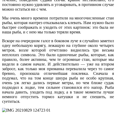
постоянно нужно удивлять и уговаривать, в противном случае
можно остаться ни с чем.
Мы очень много времени потратили на многочисленные стаи
рыбы, которая наотрез отказывалась клевать. Нам нужно было
быстрее соображать и уходить от этих картинок: это была не
наша рыба, и с нею мы только теряли время.
Вскоре на очередном галсе в боковом луче я случайно заметил
одну небольшую корягу, лежащую на глубине около четырех
метров, возле которой отчетливо виднелись три весьма
неплохих символа. Это были одиночные рыбы, которые, как
правило, более активны, чем те огромные стаи, которые мы
видели в самом начале. И действительно — уже на втором
забросе, как только моя приманка перевалила через то самое
бревно, произошла отличнейшая поклевка. Сначала я
подумал, что на том конце шнура рыба не особо крупная,
очень уж легко дались первые метры, но чем ближе судак
подходил к лодке, тем сильнее становился его напор. Рыба
начала давить, уходить под лодку, а в такие моменты лучше
немного отпустить тормоз катушки и не спешить, не
суетиться.