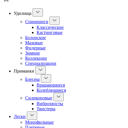
Удилища
Спиннинги
Классические
Кастинговые
Болонские
Маховые
Фидерные
Зимние
Коллекции
Специализации
Приманки
Блесны
Вращающиеся
Колеблющиеся
Силиконовые
Виброхвосты
Твистеры
Лески
Монофильные
Плетеные