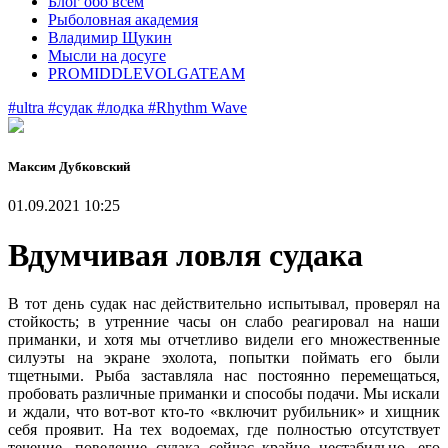
Блог обо всем
Рыболовная академия
Владимир Щукин
Мысли на досуге
PROMIDDLEVOLGATEAM
#ultra
#судак
#лодка
#Rhythm Wave
Максим Дубковский
01.09.2021 10:25
Вдумчивая ловля судака
В тот день судак нас действительно испытывал, проверял на
стойкость; в утренние часы он слабо реагировал на наши
приманки, и хотя мы отчетливо видели его множественные
силуэты на экране эхолота, попытки поймать его были
тщетными. Рыба заставляла нас постоянно перемещаться,
пробовать различные приманки и способы подачи. Мы искали
и ждали, что вот-вот кто-то «включит рубильник» и хищник
себя проявит. На тех водоемах, где полностью отсутствует
течение, поведение судака сейчас крайне нестабильно, его