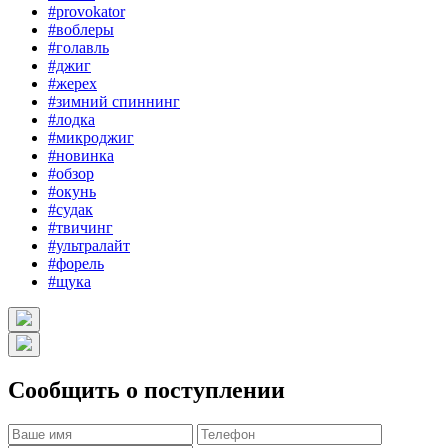
#provokator
#воблеры
#голавль
#джиг
#жерех
#зимний спиннинг
#лодка
#микроджиг
#новинка
#обзор
#окунь
#судак
#твичинг
#ультралайт
#форель
#щука
Сообщить о поступлении