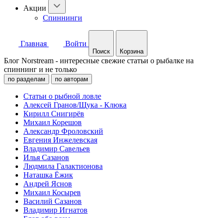
Акции
Спиннинги
Главная
Войти
Поиск
Корзина
Блог Norstream - интересные свежие статьи о рыбалке на
спиннинг и не только
по разделам
по авторам
Статьи о рыбной ловле
Алексей Гранов/Щука - Клюка
Кирилл Снигирёв
Михаил Корешов
Александр Фроловский
Евгения Инжелевская
Владимир Савельев
Илья Сазанов
Людмила Галактионова
Наташка Ёжик
Андрей Яснов
Михаил Косырев
Василий Сазанов
Владимир Игнатов