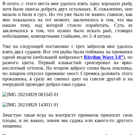
В итоге, с этого места мне удалось взять одну хорошую рыбу,
хотя были шансы добрать двух остальных. К сожалению, они
мазали и били в груз. Но это уже было не важно, главное, как
мне показалось на тот момент, заключалось в том, что мы
нашли тему, над которой стоило поработать. Суть ее
заключалось в том, что нужно было искать рыб, стоящих
небольшими, компактными стайками, по 2–4 штуки.
Уже на следующей постановке с трех забросов мне удалось
взять двух судаков. Все эти рыбы были пойманы на приманки
одной модели (небольшой виброхвост
Rhythm Wave 3,8”
), но
разного цвета. Первый клыкастый среагировал на ярко-
кислотный оттенок. На втором забросе снова была поклевка,
но хищник откусил приманке хвост. Стремясь доловить этого
проказника, я сразу же сменил цвет на совсем другой и на
очередной проводке добрал-таки судака.
Зачастую такая игра на контрасте приманок приносит свои
плоды, и не важно, ловим мы судака или какого-то другого
хищника.