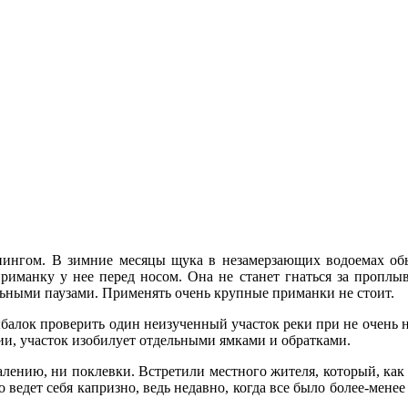
ингом. В зимние месяцы щука в незамерзающих водоемах обы
приманку у нее перед носом. Она не станет гнаться за проплы
ьными паузами. Применять очень крупные приманки не стоит.
балок проверить один неизученный участок реки при не очень ни
ии, участок изобилует отдельными ямками и обратками.
жалению, ни поклевки. Встретили местного жителя, который, как
о ведет себя капризно, ведь недавно, когда все было более-мене