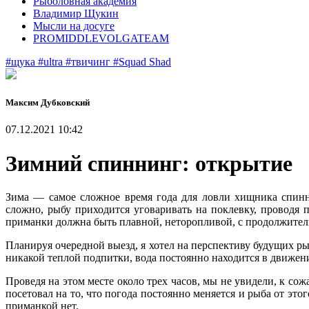
Рыболовная академия
Владимир Щукин
Мысли на досуге
PROMIDDLEVOLGATEAM
#щука
#ultra
#твичинг
#Squad Shad
Максим Дубковский
07.12.2021 10:42
Зимний спиннинг: открытие
Зима — самое сложное время года для ловли хищника спинн
сложно, рыбу приходится уговаривать на поклевку, проводя 
приманки должна быть плавной, неторопливой, с продолжител
Планируя очередной выезд, я хотел на перспективу будущих ры
никакой теплой подпитки, вода постоянно находится в движен
Проведя на этом месте около трех часов, мы не увидели, к со
посетовал на то, что погода постоянно меняется и рыба от этог
приманкой нет.