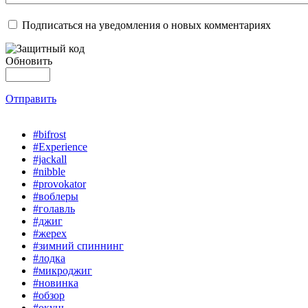
Подписаться на уведомления о новых комментариях
Обновить
Отправить
#bifrost
#Experience
#jackall
#nibble
#provokator
#воблеры
#голавль
#джиг
#жерех
#зимний спиннинг
#лодка
#микроджиг
#новинка
#обзор
#окунь