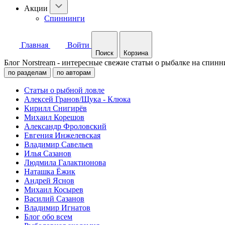
Акции
Спиннинги
Главная
Войти
Поиск
Корзина
Блог Norstream - интересные свежие статьи о рыбалке на спинн
по разделам
по авторам
Статьи о рыбной ловле
Алексей Гранов/Щука - Клюка
Кирилл Снигирёв
Михаил Корешов
Александр Фроловский
Евгения Инжелевская
Владимир Савельев
Илья Сазанов
Людмила Галактионова
Наташка Ёжик
Андрей Яснов
Михаил Косырев
Василий Сазанов
Владимир Игнатов
Блог обо всем