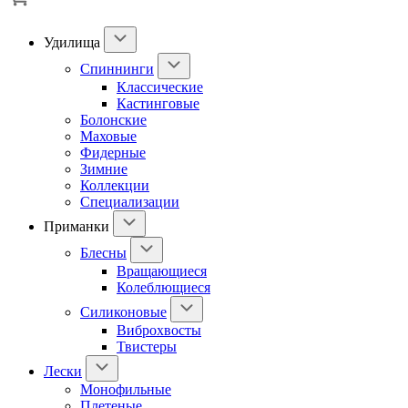
Удилища
Спиннинги
Классические
Кастинговые
Болонские
Маховые
Фидерные
Зимние
Коллекции
Специализации
Приманки
Блесны
Вращающиеся
Колеблющиеся
Силиконовые
Виброхвосты
Твистеры
Лески
Монофильные
Плетеные