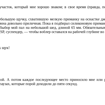
участок, который мне хорошо знаком; в свое время (правда, п
небольшую щучку, схватившую мелкую приманку на оснастке джи
бина довольно приличная. Пока я подбирал силиконовую приманк
р? Выбор мой пал на небольшой шед, длиной 65 мм. Обязательн
(SP, суспендер, — чтобы воблер оставался на рабочей глубине в
х щук!
зимой. А потом каждое последующее место приносило мне или 
паузах, которые порой доходили до пяти секунд.