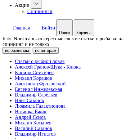
Акции
Спиннинги
Главная
Войти
Поиск
Корзина
Блог Norstream - интересные свежие статьи о рыбалке на
спиннинг и не только
по разделам
по авторам
Статьи о рыбной ловле
Алексей Гранов/Щука - Клюка
Кирилл Снигирёв
Михаил Корешов
Александр Фроловский
Евгения Инжелевская
Владимир Савельев
Илья Сазанов
Людмила Галактионова
Наташка Ёжик
Андрей Яснов
Михаил Косырев
Василий Сазанов
Владимир Игнатов