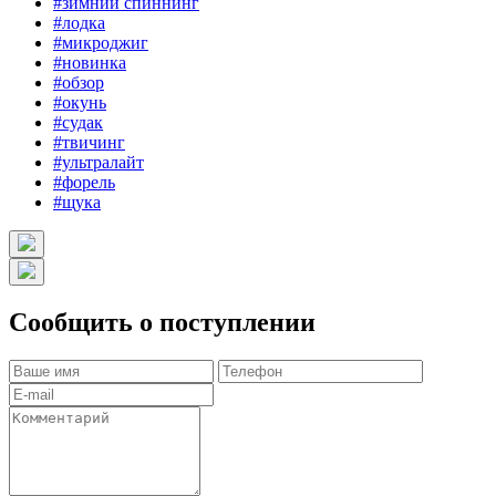
#зимний спиннинг
#лодка
#микроджиг
#новинка
#обзор
#окунь
#судак
#твичинг
#ультралайт
#форель
#щука
Сообщить о поступлении