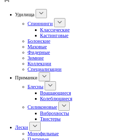
Удилища
Спиннинги
Классические
Кастинговые
Болонские
Маховые
Фидерные
Зимние
Коллекции
Специализации
Приманки
Блесны
Вращающиеся
Колеблющиеся
Силиконовые
Виброхвосты
Твистеры
Лески
Монофильные
Плетеные