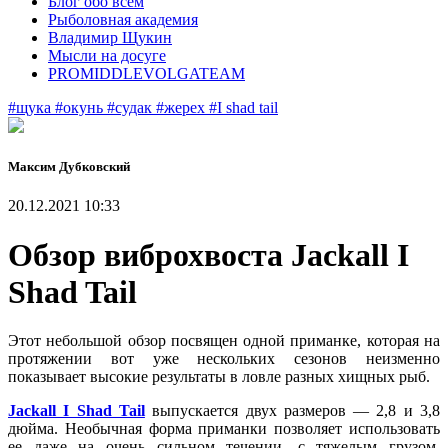
Блог обо всем
Рыболовная академия
Владимир Щукин
Мысли на досуге
PROMIDDLEVOLGATEAM
#щука
#окунь
#судак
#жерех
#I shad tail
Максим Дубковский
20.12.2021 10:33
Обзор виброхвоста Jackall I
Shad Tail
Этот небольшой обзор посвящен одной приманке, которая на
протяжении вот уже нескольких сезонов неизменно
показывает высокие результаты в ловле разных хищных рыб.
Jackall I Shad Tail
выпускается двух размеров — 2,8 и 3,8
дюйма. Необычная форма приманки позволяет использовать
ее даже на очень сильном течении, с тяжелым грузом.