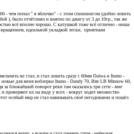
506 - чем попал " в яблочко" - с этим спиннингом удобно ловить
й ), было отчётливо и внятно по джигу от 3 до 10гр., так же
востью всё вполне хорошо. С катушкой тоже всё отлично - ниша
ым вращением, идеальной укладкой лески, приятным
льчить не стал, и стал ловить сразу с 60мм Daiwa и Itumo -
новые для меня воблерки Itumo - Dandy 70, Bite LB Minnow 60,
дя за ближайший поворот реки там оказались три сети - мне
х и проверяют их на виду у всех - вокруг ходит множество
 этот особый мир не стал навязывать своё негодование и пошёл
днялся ветер, а вскоре и стал греметь гром - небесная