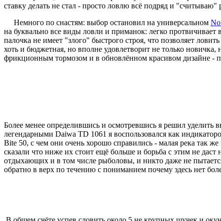
ставку делать не стал - просто ловлю всё подряд и "считываю" 
Немного по снастям: выбор остановил на универсальном
Nor
на буквально все виды ловли и приманок: легко протвичивает в
палочка не имеет "злого" быстрого строя, что позволяет ловит
хоть и бюджетная, но вполне удовлетворит не только новичка,
фрикционным тормозом и в обновлённом красивом дизайне - п
Более менее определившись и осмотревшись я решил уделить вни
легендарными Daiwa TD 1061 я воспользовался как индикатором
Bite 50, с чем они очень хорошо справились - малая река так ж
сказали что ниже их стоит ещё больше и борьба с этим не даст 
отдыхающих и в том числе рыболовы, и никто даже не пытается 
обратно в верх по течению с пониманием почему здесь нет боле
В общем счёте успев словить около 5 не крупных щучек и окуня 