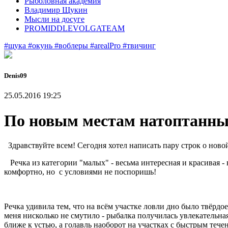
Рыболовная академия
Владимир Щукин
Мысли на досуге
PROMIDDLEVOLGATEAM
#щука
#окунь
#воблеры
#arealPro
#твичинг
Denis09
25.05.2016 19:25
По новым местам натоптанны
Здравствуйте всем! Сегодня хотел написать пару строк о новой
Речка из категории "малых" - весьма интересная и красивая - н
комфортно, но с условиями не поспоришь!
Речка удивила тем, что на всём участке ловли дно было твёрдо
меня нисколько не смутило - рыбалка получилась увлекательная 
ближе к устью, а голавль наоборот на участках с быстрым теч