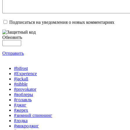
Подписаться на уведомления о новых комментариях
Обновить
Отправить
#bifrost
#Experience
#jackall
#nibble
#provokator
#воблеры
#голавль
#джиг
#жерех
#зимний спиннинг
#лодка
#микроджиг