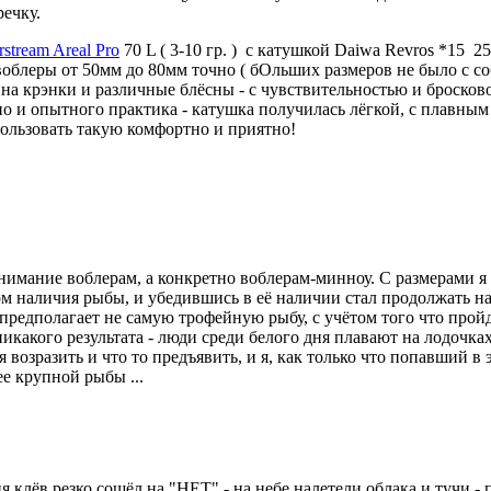
речку.
stream Areal Pro
70 L ( 3-10 гр. ) с катушкой Daiwa Revros *15 2
облеры от 50мм до 80мм точно ( бОльших размеров не было с собо
ь на крэнки и различные блёсны - с чувствительностью и броско
 но и опытного практика - катушка получилась лёгкой, с плавн
ользовать такую комфортно и приятно!
мание воблерам, а конкретно воблерам-минноу. С размерами я ме
 наличия рыбы, и убедившись в её наличии стал продолжать на 
е предполагает не самую трофейную рыбу, с учётом того что прой
никакого результата - люди среди белого дня плавают на лодочка
возразить и что то предъявить, и я, как только что попавший в
е крупной рыбы ...
клёв резко сошёл на "НЕТ" - на небе налетели облака и тучи - по