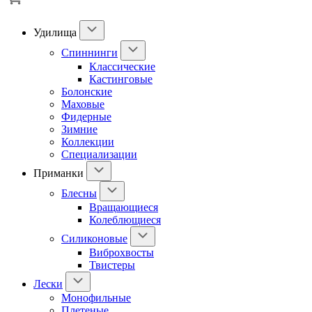
Удилища
Спиннинги
Классические
Кастинговые
Болонские
Маховые
Фидерные
Зимние
Коллекции
Специализации
Приманки
Блесны
Вращающиеся
Колеблющиеся
Силиконовые
Виброхвосты
Твистеры
Лески
Монофильные
Плетеные