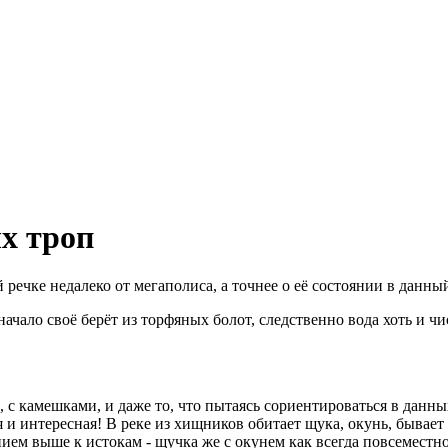
х троп
 речке недалеко от мегаполиса, а точнее о её состоянии в данн
ачало своё берёт из торфяных болот, следственно вода хоть и чис
е, с камешками, и даже то, что пытаясь сориентироваться в дан
и интересная! В реке из хищников обитает щука, окунь, бывает с
ением выше к истокам - щучка же с окунем как всегда повсемест