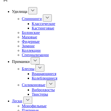
Удилища
Спиннинги
Классические
Кастинговые
Болонские
Маховые
Фидерные
Зимние
Коллекции
Специализации
Приманки
Блесны
Вращающиеся
Колеблющиеся
Силиконовые
Виброхвосты
Твистеры
Лески
Монофильные
Плетеные