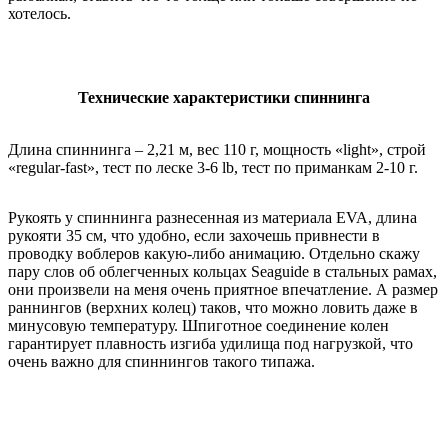
хотелось.
Технические характеристики спиннинга
Длина спиннинга – 2,21 м, вес 110 г, мощность «light», строй
«regular-fast», тест по леске 3-6 lb, тест по приманкам 2-10 г.
Рукоять у спиннинга разнесенная из материала EVA, длина
рукояти 35 см, что удобно, если захочешь привнести в
проводку воблеров какую-либо анимацию. Отдельно скажу
пару слов об облегченных кольцах Seaguide в стальных рамах,
они произвели на меня очень приятное впечатление. А размер
раннингов (верхних колец) таков, что можно ловить даже в
минусовую температуру. Шпиготное соединение колен
гарантирует плавность изгиба удилища под нагрузкой, что
очень важно для спиннингов такого типажа.