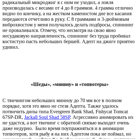
радикальный микроджиг я с ним не уходил, а ловля
производилась с весами от 4 до 8 граммов. 4 грамма отлично
видно по кончику, а на жестком каменистом дне все касания
передаются отчетливо в руку. С 8 граммами и 3-дюймовым
виброхвостом у меня получалось делать подбросы, спиннинг
не проваливался. Отмечу, что несмотря на свою явно
несудаковую направленность, спиннинг без труда пробивал
костистую пасть небольших бершей. Адепт на джиге приятно
удивил.
«Шеды», «минноу» и «топвотеры»
С твичингом небольших минноу до 70 мм все в полном
порядке, хотя это явно не стезя Адепта. Также удалось
потвичить дипы типа Evergreen Bank Shad, Fishycat Tomcat
67SP-DR,
Jackall Soul Shad 58SP
. Агрессивно анимировать их
не удастся, а вот твичинг с обратной связью выходит очень
даже недурно. Было время поупражняться и в анимации
топвотеров, хотя рыбу я на них Адептом пока не поймал, но