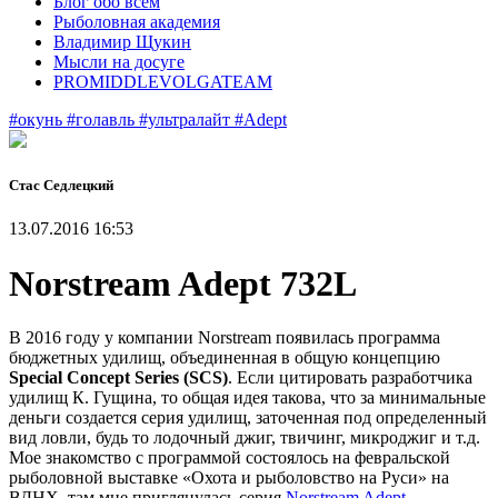
Блог обо всем
Рыболовная академия
Владимир Щукин
Мысли на досуге
PROMIDDLEVOLGATEAM
#окунь
#голавль
#ультралайт
#Adept
Стас Седлецкий
13.07.2016 16:53
Norstream Adept 732L
В 2016 году у компании Norstream появилась программа
бюджетных удилищ, объединенная в общую концепцию
Special Concept Series (SCS)
. Если цитировать разработчика
удилищ К. Гущина, то общая идея такова, что за минимальные
деньги создается серия удилищ, заточенная под определенный
вид ловли, будь то лодочный джиг, твичинг, микроджиг и т.д.
Мое знакомство с программой состоялось на февральской
рыболовной выставке «Охота и рыболовство на Руси» на
ВДНХ, там мне приглянулась серия
Norstream Adept
,