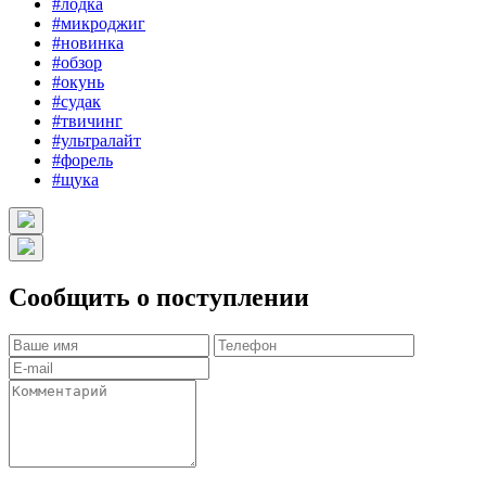
#лодка
#микроджиг
#новинка
#обзор
#окунь
#судак
#твичинг
#ультралайт
#форель
#щука
Сообщить о поступлении