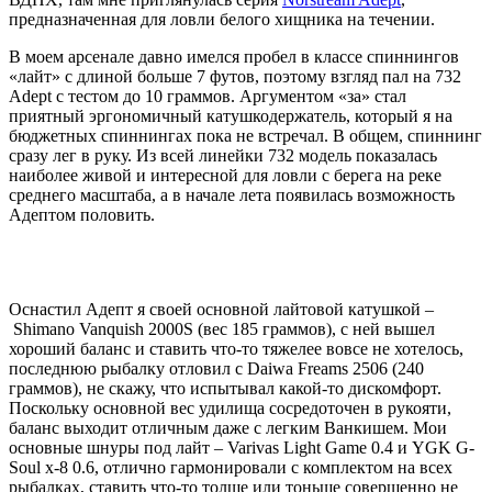
предназначенная для ловли белого хищника на течении.
В моем арсенале давно имелся пробел в классе спиннингов
«лайт» c длиной больше 7 футов, поэтому взгляд пал на 732
Adept c тестом до 10 граммов. Аргументом «за» стал
приятный эргономичный катушкодержатель, который я на
бюджетных спиннингах пока не встречал. В общем, спиннинг
сразу лег в руку. Из всей линейки 732 модель показалась
наиболее живой и интересной для ловли с берега на реке
среднего масштаба, а в начале лета появилась возможность
Адептом половить.
Оснастил Адепт я своей основной лайтовой катушкой –
Shimano Vanquish 2000S (вес 185 граммов), с ней вышел
хороший баланс и ставить что-то тяжелее вовсе не хотелось,
последнюю рыбалку отловил с Daiwa Freams 2506 (240
граммов), не скажу, что испытывал какой-то дискомфорт.
Поскольку основной вес удилища сосредоточен в рукояти,
баланс выходит отличным даже с легким Ванкишем. Мои
основные шнуры под лайт – Varivas Light Game 0.4 и YGK G-
Soul x-8 0.6, отлично гармонировали с комплектом на всех
рыбалках, ставить что-то толще или тоньше совершенно не