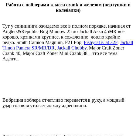
Работа с воблерами класса
crank
и железом (вертушки и
колебалки)
Тут у спиннинга ожидаемо все в полном порядке, начиная от
Anglers&Republic Bug Minnow 25 до Jackall Aska 45MR все
хорошо, крэнками крупнее, к сожалению, ловлю крайне
редко. Smith Camion Magnum, P21 Fop,
Fishycat iCat 32F
,
Jackall
Timon Panicra SR/MR/DR
,
Jackall Chubby
, Major Craft Zoner
Crank 40, Major Craft Zoner Mini Crank 38 – это все тема
Адепта.
Вибрация воблера отчетливо передается в руку, а мощный
удар голавля утоляет жажду адреналина.