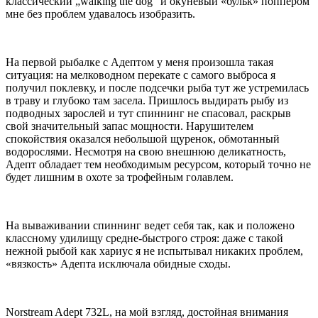
классический „walking the dog” и окуневый «бульк» поппером
мне без проблем удавалось изобразить.
На первой рыбалке с Адептом у меня произошла такая
ситуация: на мелководном перекате с самого выброса я
получил поклевку, и после подсечки рыба тут же устремилась
в траву и глубоко там засела. Пришлось выдирать рыбу из
подводных зарослей и тут спиннинг не спасовал, раскрыв
свой значительный запас мощности. Нарушителем
спокойствия оказался небольшой щуренок, обмотанный
водорослями. Несмотря на свою внешнюю деликатность,
Адепт обладает тем необходимым ресурсом, который точно не
будет лишним в охоте за трофейным голавлем.
На вываживании спиннинг ведет себя так, как и положено
классному удилищу средне-быстрого строя: даже с такой
нежной рыбой как хариус я не испытывал никаких проблем,
«вязкость» Адепта исключала обидные сходы.
Norstream Adept 732L, на мой взгляд, достойная внимания