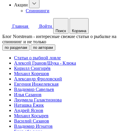
Акции
Спиннинги
Главная
Войти
Поиск
Корзина
Блог Norstream - интересные свежие статьи о рыбалке на
спиннинг и не только
по разделам
по авторам
Статьи о рыбной ловле
Алексей Гранов/Щука - Клюка
Кирилл Снигирёв
Михаил Корешов
Александр Фроловский
Евгения Инжелевская
Владимир Савельев
Илья Сазанов
Людмила Галактионова
Наташка Ёжик
Андрей Яснов
Михаил Косырев
Василий Сазанов
Владимир Игнатов