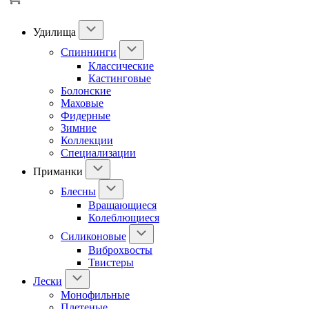
Удилища
Спиннинги
Классические
Кастинговые
Болонские
Маховые
Фидерные
Зимние
Коллекции
Специализации
Приманки
Блесны
Вращающиеся
Колеблющиеся
Силиконовые
Виброхвосты
Твистеры
Лески
Монофильные
Плетеные