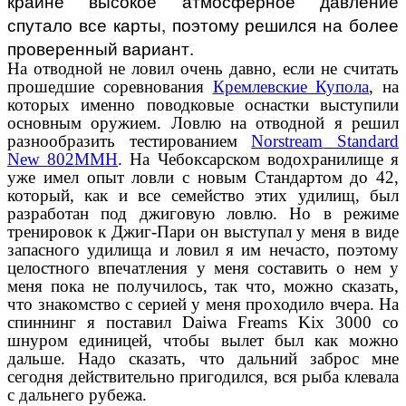
крайне высокое атмосферное давление
спутало все карты, поэтому решился на более
проверенный вариант.
На отводной не ловил очень давно, если не считать
прошедшие соревнования
Кремлевские Купола
, на
которых именно поводковые оснастки выступили
основным оружием. Ловлю на отводной я решил
разнообразить тестированием
Norstream
Standard
New
802
M
M
H
. На Чебоксарском водохранилище я
уже имел опыт ловли с новым Стандартом до 42,
который, как и все семейство этих удилищ, был
разработан под джиговую ловлю. Но в режиме
тренировок к Джиг-Пари он выступал у меня в виде
запасного удилища и ловил я им нечасто, поэтому
целостного впечатления у меня составить о нем у
меня пока не получилось, так что, можно сказать,
что знакомство с серией у меня проходило вчера. На
спиннинг я поставил
Daiwa
Freams
Kix
3000
c
о
шнуром единицей, чтобы вылет был как можно
дальше. Надо сказать, что дальний заброс мне
сегодня действительно пригодился, вся рыба клевала
с дальнего рубежа.