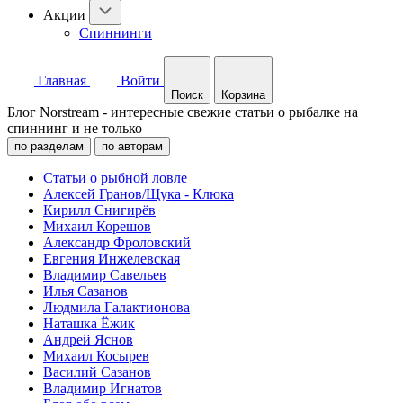
Акции
Спиннинги
Главная
Войти
Поиск
Корзина
Блог Norstream - интересные свежие статьи о рыбалке на
спиннинг и не только
по разделам
по авторам
Статьи о рыбной ловле
Алексей Гранов/Щука - Клюка
Кирилл Снигирёв
Михаил Корешов
Александр Фроловский
Евгения Инжелевская
Владимир Савельев
Илья Сазанов
Людмила Галактионова
Наташка Ёжик
Андрей Яснов
Михаил Косырев
Василий Сазанов
Владимир Игнатов