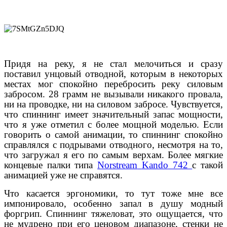
Придя на реку, я не стал мелочиться и сразу
поставил унцовый отводной, которым в некоторых
местах мог спокойно перебросить реку силовым
забросом. 28 грамм не вызывали никакого провала,
ни на проводке, ни на силовом забросе. Чувствуется,
что спиннинг имеет значительный запас мощности,
что я уже отметил с более мощной моделью. Если
говорить о самой анимации, то спиннинг спокойно
справлялся с подрывами отводного, несмотря на то,
что загружал я его по самым верхам. Более мягкие
концевые палки типа
Norstream
Kando
742
c
такой
анимацией уже не справятся.
Что касается эргономики, то тут тоже мне все
импонировало, особенно запал в душу модный
форгрип. Спиннинг тяжеловат, это ощущается, что
не мудрено при его ценовом диапазоне, стенки не