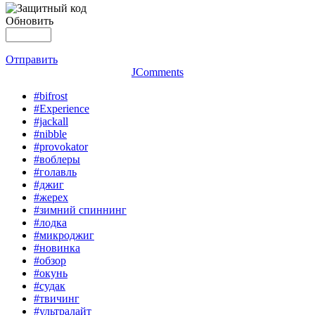
Обновить
Отправить
JComments
#bifrost
#Experience
#jackall
#nibble
#provokator
#воблеры
#голавль
#джиг
#жерех
#зимний спиннинг
#лодка
#микроджиг
#новинка
#обзор
#окунь
#судак
#твичинг
#ультралайт