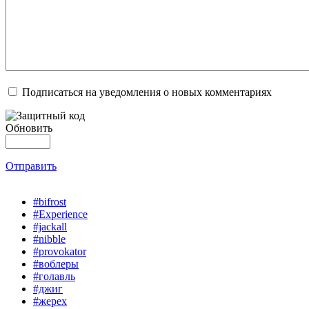
Подписаться на уведомления о новых комментариях
Обновить
Отправить
#bifrost
#Experience
#jackall
#nibble
#provokator
#воблеры
#голавль
#джиг
#жерех