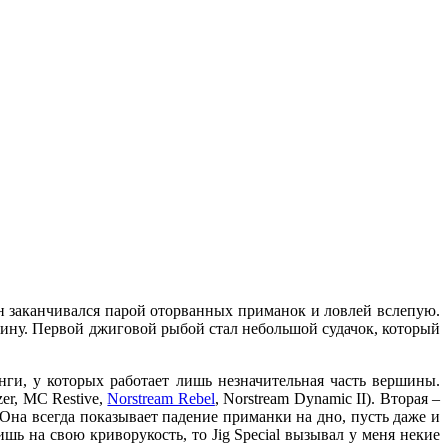
он заканчивался парой оторванных приманок и ловлей вслепую.
абину. Первой джиговой рыбой стал небольшой судачок, который
ги, у которых работает лишь незначительная часть вершины.
er, MC Restive,
Norstream Rebel
, Norstream Dynamic II). Вторая –
 Она всегда показывает падение приманки на дно, пусть даже и
шь на свою криворукость, то Jig Special вызывал у меня некие