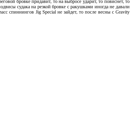
говой бровке придавит, то на выбросе ударит, то повиснет, то
 подвисы судака на резкой бровке с ракушками иногда не давали
с спиннингов Jig Special не зайдет, то после весны с Gravity