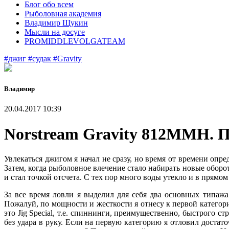
Блог обо всем
Рыболовная академия
Владимир Щукин
Мысли на досуге
PROMIDDLEVOLGATEAM
#джиг
#судак
#Gravity
Владимир
20.04.2017 10:39
Norstream Gravity 812MMH. 
Увлекаться джигом я начал не сразу, но время от времени оп
Затем, когда рыболовное влечение стало набирать новые оборо
и стал точкой отсчета. С тех пор много воды утекло и в прямо
За все время ловли я выделил для себя два основных типаж
Пожалуй, по мощности и жесткости я отнесу к первой категор
это Jig Special, т.е. спиннинги, преимущественно, быстрого 
без удара в руку. Если на первую категорию я отловил достат