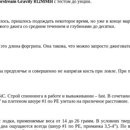
rstream Gravity 812MMH
с тестом до унции.
ось, пришлось подождать некоторое время, но уже в конце март
ового джига со средним течением и глубинами до десятки.
 это длина форгрипа. Она такова, что можно запросто джигова
 на предплечье и совершенно не напрягая кисть при ловле. При 
iC. Строй спиннинга в работе и вываживании – fast. В сочетани
 на плетеном шнуре #1 по PE улетало на приличное расстояние.
 с лодки, применяемые веса от 14 до 26 грамм. В условиях тв
я дна ощущаются всегда (шнур #1 по PE, приманка 3,5-4”). По 