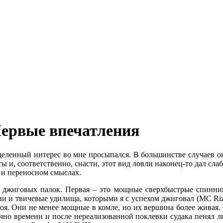
Первые впечатления
ределенный интерес во мне просыпался. В большинстве случаев 
ты и, соответственно, снасти, этот вид ловли наконец-то дал сл
м и переносном смыслах.
а джиговых палок. Первая – это мощные сверхбыстрые спиннин
ии и твичевые удилища, которыми я с успехом джиговал (MC Riz
строя. Они не менее мощные в комле, но их вершина более живая.
очно времени и после нереализованной поклевки судака пенял ли