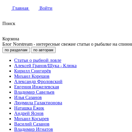
Главная
Войти
Поиск
Корзина
Блог Norstream - интересные свежие статьи о рыбалке на спинн
по разделам
по авторам
Статьи о рыбной ловле
Алексей Гранов/Щука - Клюка
Кирилл Снигирёв
Михаил Корешов
Александр Фроловский
Евгения Инжелевская
Владимир Савельев
Илья Сазанов
Людмила Галактионова
Наташка Ёжик
Андрей Яснов
Михаил Косырев
Василий Сазанов
Владимир Игнатов