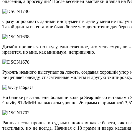
опасения, а просеку ли? После весенней выставки я запал на
No
Сразу опробовать данный инструмент в деле у меня не получил
Такой длины и теста мне было более чем достаточно для берег
Дизайн пришелся по вкусу, единственное, что меня смущало –
нравится, но мне, как минимум, непривычно.
Рукоять немного выступает за локоть, создавая хороший упор
не цепляет одежду, спасательные жилеты и другую экипировку.
На бланке расставлены большие кольца Seaguide со вставками S
Gravity 812MMH на высоком уровне. 26 грамм с приманкой 3,5”
Ранняя весна прошла в судачьих поисках как с берега, так и
тактильно, но не всегда. Начиная с 18 грамм и вверх касани