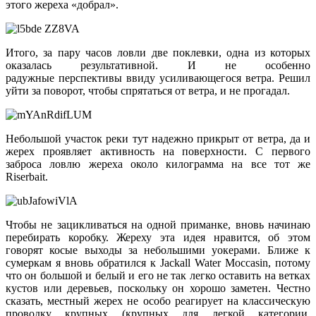
этого жереха «добрал».
Итого, за пару часов ловли две поклевки, одна из которых
оказалась результативной. И н
е особенно
радужные
перспективы ввиду усиливающегося ветра. Решил
уйти за поворот, чтобы спрятаться от ветра, и не прогадал.
Небольшой участок реки тут надежно прикрыт от ветра, да и
жерех проявляет активность на поверхности. С первого
заброса ловлю жереха около килограмма на все тот же
Riserbait.
Чтобы не зацикливаться на одной приманке, вновь начинаю
перебирать коробку. Жереху эта идея нравится, об этом
говорят косые выходы за небольшими
уокерами
. Ближе к
сумеркам я вновь обратился к Jackall Water Moccasin, потому
что он большой и белый и его не так легко оставить на ветках
кустов или деревьев, поскольку он хорошо заметен. Честно
сказать, местный жерех не особо реагирует на классическую
проводку крупных (крупных для легкой категории,