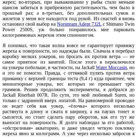
жерех; во-вторых, при вываживании у рыбы стало меньше
шансов забиться в прибрежную растительность, чем было в
прошлый раз; а в-третьих, без дополнительных сумок и
жилетов у меня все находится под рукой. Из снастей я вновь
остановил свой выбор на
Norstream Adept 732L
с Shimano Twin
Power 2500S, уж больно понравилось мне парковать
килограммовых жерехов этим спиннингом.
Я понимал, что такая волна вовсе не гарантирует привязку
жереха к поверхности, но надежды были. Сначала я перебрал
коробку мелких
уокеров
, но бросать их против ветра — не
самое приятное из занятий. После этого я переключился
на
уокеры
побольше, в частности, на Jackall
Water Moccasin
, но
и это не помогло. Правда, с оттяжкой пулять против ветра
приманку с верхней границы теста (9,4 г) куда приятнее, чем
миниатюрные
уокеры
, вес которых не превышает трёх
граммов. Решив продолжить эксперименты, я добрался до
Jackall Riserbait 007R. По сути, это мой любимый Suren, но
только с задранной вверх лопатой. На равномерной проводке
он ведет себя как
уокер
, «ёлочка» которого несколько
растянута в длину и сжата в ширину, а на паузах тонет и
сыплется, но стоит сделать пару оборотов, как его тут же
выносит на поверхность. Я долго наблюдал за его работой,
«обстреливая» акваторию, и даже увидел четкую поклевку
жереха явно за килограмм. А уже через несколько забросов я