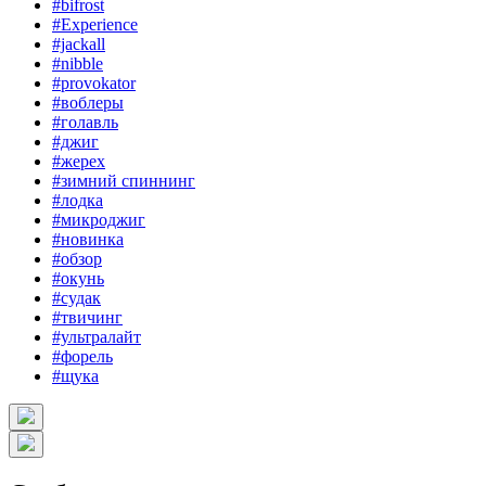
#bifrost
#Experience
#jackall
#nibble
#provokator
#воблеры
#голавль
#джиг
#жерех
#зимний спиннинг
#лодка
#микроджиг
#новинка
#обзор
#окунь
#судак
#твичинг
#ультралайт
#форель
#щука