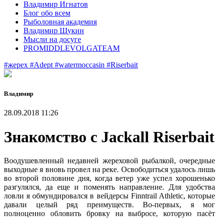
Владимир Игнатов
Блог обо всем
Рыболовная академия
Владимир Щукин
Мысли на досуге
PROMIDDLEVOLGATEAM
#жерех
#Adept
#watermoccasin
#Riserbait
Владимир
28.09.2018 11:26
Знакомство с Jackall Riserbait
Воодушевленный недавней
жереховой
рыбалкой, очередные
выходные я вновь провел на реке. Освободиться удалось лишь
во второй половине дня, когда ветер уже
успел хорошенько
разгулялся
, да еще и поменять направление. Для удобства
ловли я обмундировался в
вейдерсы
Finntrail Athletic, которые
давали целый ряд преимуществ. Во-первых, я мог
полноценно обловить бровку на выбросе, которую пасёт