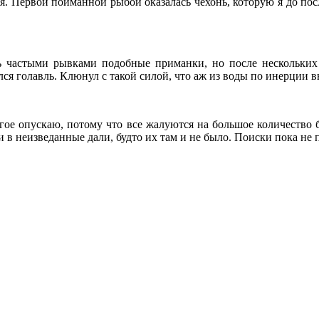
лся. Первой пойманной рыбой оказалась чехонь, которую я до по
 частыми рывками подобные приманки, но после нескольких 
ся голавль. Клюнул с такой силой, что аж из воды по инерции 
огое опускаю, потому что все жалуются на большое количество 
и в неизведанные дали, будто их там и не было. Поиски пока не 