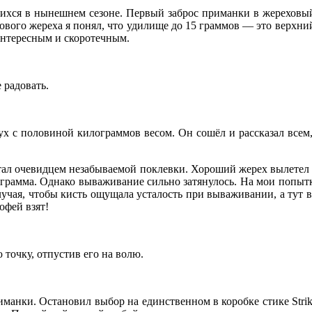
ихся в нынешнем сезоне. Первый заброс приманки в жереховый
ого жереха я понял, что удилище до 15 граммов — это верхний
интересным и скоротечным.
 радовать.
 с половиной килограммов весом. Он сошёл и рассказал всем, ч
 стал очевидцем незабываемой поклевки. Хороший жерех вылетел и
лограмма. Однако вываживание сильно затянулось. На мои попы
учая, чтобы кисть ощущала усталость при вываживании, а тут во
офей взят!
 точку, отпустив его на волю.
анки. Остановил выбор на единственном в коробке стике Strike