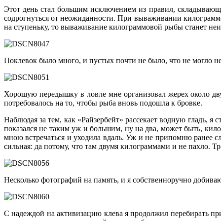
Этот день стал большим исключением из правил, складывающ
содрогнуться от неожиданности. При вываживании килограммов
на ступеньку, то вываживание килограммовой рыбы станет не
Поклевок было много, и пустых почти не было, что не могло не
Хорошую передышку в ловле мне организовал жерех около двух
потребовалось на то, чтобы рыба вновь подошла к бровке.
Наблюдая за тем, как «Райзербейт» рассекает водную гладь, я
показался не таким уж и большим, ну на два, может быть, ки
мною встречаться и уходила вдаль. Уж и не припомню ранее сл
сильная: да потому, что там двумя килограммами и не пахло. Тр
Несколько фотографий на память, и я собственноручно добиваю
С надеждой на активизацию клева я продолжил перебирать прим