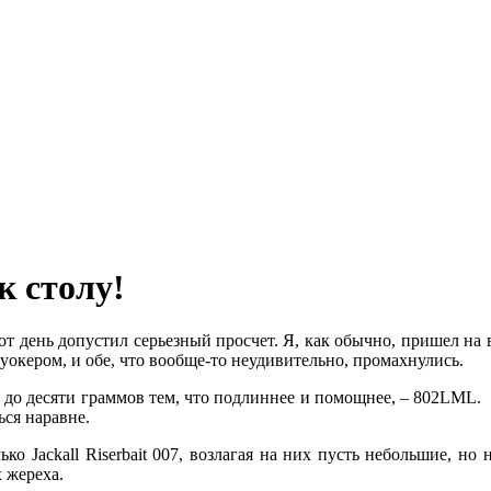
к столу!
тот день допустил серьезный просчет. Я, как обычно, пришел на 
а уокером, и обе, что вообще-то неудивительно, промахнулись.
до десяти граммов тем, что подлиннее и помощнее, – 802LML. 
ься наравне.
о Jackall Riserbait 007, возлагая на них пусть небольшие, но 
х жереха.