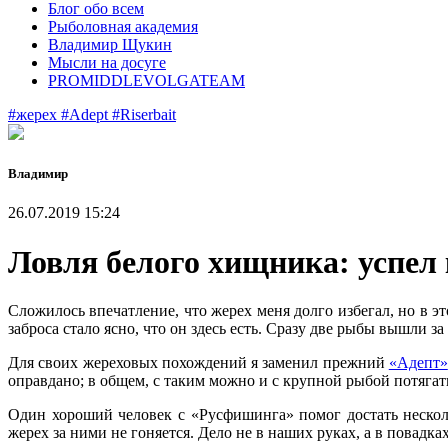
Блог обо всем
Рыболовная академия
Владимир Щукин
Мысли на досуге
PROMIDDLEVOLGATEAM
#жерех
#Adept
#Riserbait
Владимир
26.07.2019 15:24
Ловля белого хищника: успел 
Сложилось впечатление, что жерех меня долго избегал, но в э
заброса стало ясно, что он здесь есть. Сразу две рыбы вышли з
Для своих жереховых похождений я заменил прежний
«Адепт»
оправдано; в общем, с таким можно и с крупной рыбой потягат
Один хороший человек с «Русфишинга» помог достать нескольк
жерех за ними не гоняется. Дело не в наших руках, а в повадка