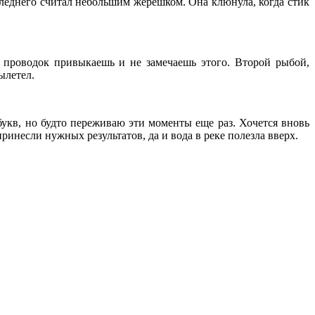
следнего считал небольшим жерешком. Она клюнула, когда стик
проводок привыкаешь и не замечаешь этого. Второй рыбой,
вылетел.
букв, но будто переживаю эти моменты еще раз. Хочется вновь
принесли нужных результатов, да и вода в реке полезла вверх.