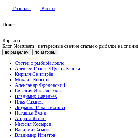
Главная
Войти
Поиск
Корзина
Блог Norstream - интересные свежие статьи о рыбалке на спинн
по разделам
по авторам
Статьи о рыбной ловле
Алексей Гранов/Щука - Клюка
Кирилл Снигирёв
Михаил Корешов
Александр Фроловский
Евгения Инжелевская
Владимир Савельев
Илья Сазанов
Людмила Галактионова
Наташка Ёжик
Андрей Яснов
Михаил Косырев
Василий Сазанов
Владимир Игнатов