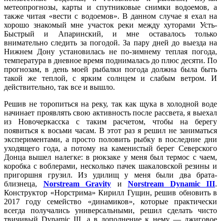
метеопрогнозы, карты и спутниковые снимки водоемов, а
также читая «вести с водоемов». В данном случае я ехал на
хорошо знакомый мне участок реки между хуторами Усть-
Быстрый и Апаринский, и мне оставалось только
внимательно следить за погодой. За пару дней до выезда на
Нижнем Дону установилась не по-зимнему теплая погода,
температура в дневное время поднималась до плюс десяти. По
прогнозам, в день моей рыбалки погода должна была быть
такой же теплой, с ярким солнцем и слабым ветром. И
действительно, так все и вышло.
Решив не торопиться на реку, так как щука в холодной воде
начинает проявлять свою активность после рассвета, я выехал
из Новочеркасска с таким расчетом, чтобы на берегу
появиться к восьми часам. В этот раз я решил не заниматься
экспериментами, а просто половить рыбку в последние дни
уходящего года, а потому на каменистый берег Северского
Донца вышел налегке: в рюкзаке у меня был термос с чаем,
коробка с воблерами, несколько пачек шакаловской резины и
пригоршня грузил. Из удилищ у меня были два брата-
близнеца,
Norstream Gravity
и
Norstream Dynamic III
.
Конструктор «Норстрима» Кирилл Гущин, решив обновить в
2017 году семейство «динамиков», которые практически
всегда получались универсальными, решил сделать чисто
твичивый Dynamic III, а в дополнение к нему — джиговое