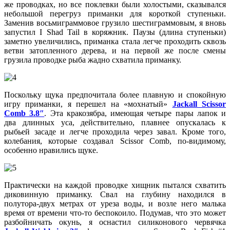
же проводках, но все поклевки были холостыми, сказывался
небольшой перегруз приманки для короткой ступеньки.
Заменив восьмиграммовое грузило шестиграммовым, я вновь
запустил I Shad Tail в коряжник. Паузы (длина ступеньки)
заметно увеличились, приманка стала легче проходить сквозь
ветви затопленного дерева, и на первой же после смены
грузила проводке рыба жадно схватила приманку.
Поскольку щука предпочитала более плавную и спокойную
игру приманки, я перешел на «мохнатый»
Jackall Scissor
Comb 3.8″
. Эта кракозябра, имеющая четыре пары лапок и
два длинных уса, действительно, плавнее опускалась к
рыбьей засаде и легче проходила через завал. Кроме того,
колебания, которые создавал Scissor Comb, по-видимому,
особенно нравились щуке.
Практически на каждой проводке хищник пытался схватить
диковинную приманку. Свал на глубину находился в
полутора-двух метрах от уреза воды, и возле него малька
время от времени что-то беспокоило. Подумав, что это может
разбойничать окунь, я оснастил силиконового червячка