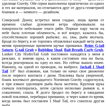
удилище Gravity. Обе серии выполнены практически из одних
и тех же материалов, но отличаются друг от друга геометрией
бланков и — немного — дизайном.
Северский Донец встретил меня гладью, лишь время от
времени слабые дуновения ветра образовывали на
поверхности небольшие очаги ряби. Первые пару часов на
небе была плотная облачность, и всё вокруг, казалось бы,
способствовало хорошей рыбалке, но, увы, рыба молчала.
Бродя по берегу, я не торопясь облавливал каждый метр реки,
меняя проверенные временем щучьи приманки.
Reins G-tail
Saturn
,
G-tail Grub
и
Bubbling Shad
,
Bait Breath Curly Grub
,
Lunker City HydroTail Grub постоянно находятся у меня в
рюкзаке, и зимняя щука, в каком состоянии она ни была,
всегда реагировала на одну из них. Но сейчас вышло иначе.
Наконец, на одной из проводок, на выбросе,
Jackall I Shad
Tail
3.8″ был атакован, как только он начал свое движение
после первого контакта с дном. Поклевка была уверенной,
бланк восемьсот двенадцатого Norstream Gravity содрогнулся,
и при взмахе удилищем рыба была засечена. Крупная щука
сначала поупиралась, затем сделала несколько рывков и, к
сожалению, сошла. Я долго бродил по берегу в ожидании
новой поклевки, перебирал приманки, и через какое-то время,
когда вновь был поставлен I Shad Tail, его схватила другая
рыба.