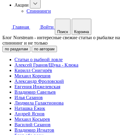
Акции
Спиннинги
Главная
Войти
Поиск
Корзина
Блог Norstream - интересные свежие статьи о рыбалке на
спиннинг и не только
по разделам
по авторам
Статьи о рыбной ловле
Алексей Гранов/Щука - Клюка
Кирилл Снигирёв
Михаил Корешов
Александр Фроловский
Евгения Инжелевская
Владимир Савельев
Илья Сазанов
Людмила Галактионова
Наташка Ёжик
Андрей Яснов
Михаил Косырев
Василий Сазанов
Владимир Игнатов