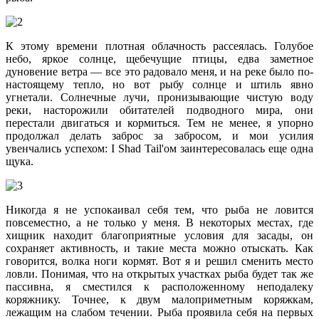
К этому времени плотная облачность рассеялась. Голубое
небо, яркое солнце, щебечущие птицы, едва заметное
дуновение ветра — все это радовало меня, и на реке было по-
настоящему тепло, но вот рыбу солнце и штиль явно
угнетали. Солнечные лучи, пронизывающие чистую воду
реки, насторожили обитателей подводного мира, они
перестали двигаться и кормиться. Тем не менее, я упорно
продолжал делать заброс за забросом, и мои усилия
увенчались успехом: I Shad Tail'ом заинтересовалась еще одна
щука.
Никогда я не успокаивал себя тем, что рыба не ловится
повсеместно, а не только у меня. В некоторых местах, где
хищник находит благоприятные условия для засады, он
сохраняет активность, и такие места можно отыскать. Как
говорится, волка ноги кормят. Вот я и решил сменить место
ловли. Понимая, что на открытых участках рыба будет так же
пассивна, я сместился к расположенному неподалеку
коряжнику. Точнее, к двум малоприметным коряжкам,
лежащим на слабом течении. Рыба проявила себя на первых