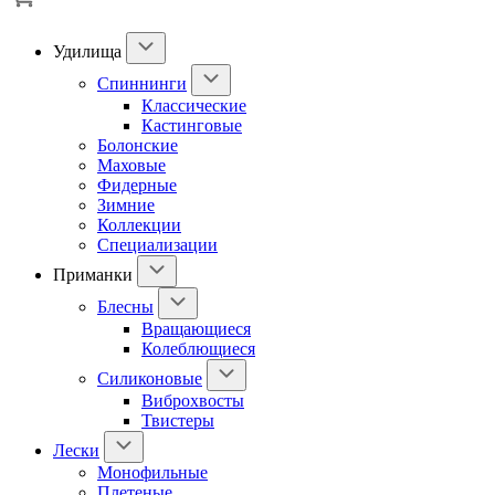
Удилища
Спиннинги
Классические
Кастинговые
Болонские
Маховые
Фидерные
Зимние
Коллекции
Специализации
Приманки
Блесны
Вращающиеся
Колеблющиеся
Силиконовые
Виброхвосты
Твистеры
Лески
Монофильные
Плетеные