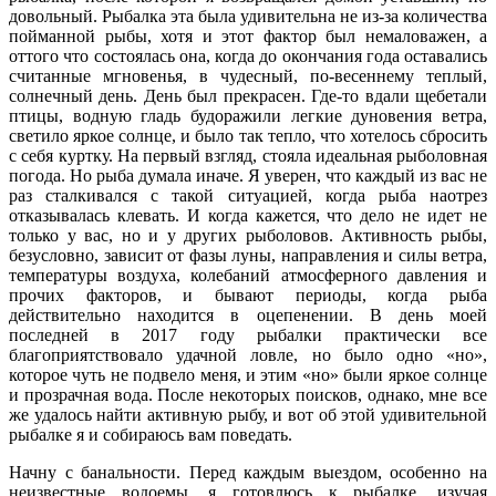
довольный. Рыбалка эта была удивительна не из-за количества
пойманной рыбы, хотя и этот фактор был немаловажен, а
оттого что состоялась она, когда до окончания года оставались
считанные мгновенья, в чудесный, по-весеннему теплый,
солнечный день. День был прекрасен. Где-то вдали щебетали
птицы, водную гладь будоражили легкие дуновения ветра,
светило яркое солнце, и было так тепло, что хотелось сбросить
с себя куртку. На первый взгляд, стояла идеальная рыболовная
погода. Но рыба думала иначе. Я уверен, что каждый из вас не
раз сталкивался с такой ситуацией, когда рыба наотрез
отказывалась клевать. И когда кажется, что дело не идет не
только у вас, но и у других рыболовов. Активность рыбы,
безусловно, зависит от фазы луны, направления и силы ветра,
температуры воздуха, колебаний атмосферного давления и
прочих факторов, и бывают периоды, когда рыба
действительно находится в оцепенении. В день моей
последней в 2017 году рыбалки практически все
благоприятствовало удачной ловле, но было одно «но»,
которое чуть не подвело меня, и этим «но» были яркое солнце
и прозрачная вода. После некоторых поисков, однако, мне все
же удалось найти активную рыбу, и вот об этой удивительной
рыбалке я и собираюсь вам поведать.
Начну с банальности. Перед каждым выездом, особенно на
неизвестные водоемы, я готовлюсь к рыбалке, изучая