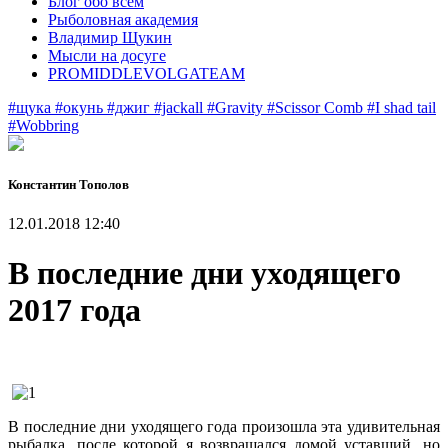
Блог обо всем
Рыболовная академия
Владимир Щукин
Мысли на досуге
PROMIDDLEVOLGATEAM
#щука
#окунь
#джиг
#jackall
#Gravity
#Scissor Comb
#I shad tail
#Wobbring
Константин Тополов
12.01.2018 12:40
В последние дни уходящего
2017 года
В последние дни уходящего года произошла эта удивительная
рыбалка, после которой я возвращался домой уставший, но