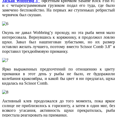
Jackall Wobbring 3″
офсетным крючком Sasame Rock Fish #1
и с четырехграммовым грузиком подал его туда, где было
замечено беспокойство. На первых же ступеньках ребристый
червячок был скушан.
Окунь не давал Wobbring’у проходу, но эта рыба меня мало
интересовала. Вернувшись к коряжнику, я продолжил ловлю
щуки. Завал был нашпигован зубастыми, но их размер
оставлял желать лучшего, поэтому вместо Scissor Comb 3.8″ я
порставил трехдюймовую приманку.
Ярко выраженных предпочтений по отношению к цвету
приманки в этот день у рыбы не было, ее будоражили
колебания кракозябры, и какой бы цвет я ни предлагал, щука
кидалась на Scissor Comb.
Активный клев продолжался до того момента, пока яркое
солнце не приблизилось к горизонту, а затем в один миг, без
всякого угасания, активность щуки прекратилась, рыба
перестала реагировать на приманки.