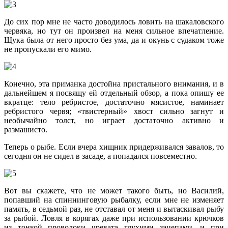
До сих пор мне не часто доводилось ловить на шакаловского
червяка, но тут он произвел на меня сильное впечатление.
Щука была от него просто без ума, да и окунь с судаком тоже
не пропускали его мимо.
Конечно, эта приманка достойна пристального внимания, и в
дальнейшем я посвящу ей отдельный обзор, а пока опишу ее
вкратце: тело ребристое, достаточно мясистое, наминает
ребристого червя; «твистерный» хвост сильно загнут и
необычайно толст, но играет достаточно активно и
размашисто.
Теперь о рыбе. Если вчера хищник придерживался завалов, то
сегодня он не сидел в засаде, а попадался повсеместно.
Вот вы скажете, что не может такого быть, но Василий,
попавший на спиннинговую рыбалку, если мне не изменяет
память, в седьмой раз, не отставал от меня и вытаскивал рыбу
за рыбой. Ловля в корягах даже при использовании крючков
из тонкой проволоки чревата глухими зацепами, и при