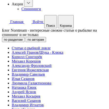
Акции
Спиннинги
Главная
Войти
Поиск
Корзина
Блог Norstream - интересные свежие статьи о рыбалке на
спиннинг и не только
по разделам
по авторам
Статьи о рыбной ловле
Алексей Гранов/Щука - Клюка
Кирилл Снигирёв
Михаил Корешов
Александр Фроловский
Евгения Инжелевская
Владимир Савельев
Илья Сазанов
Людмила Галактионова
Наташка Ёжик
Андрей Яснов
Михаил Косырев
Василий Сазанов
Владимир Игнатов