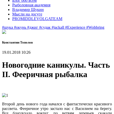
Блог обо всем
Рыболовная академия
Владимир Щукин
Мысли на досуге
PROMIDDLEVOLGATEAM
#щука
#окунь
#джиг
#судак
#jackall
#Experience
#Wobbring
Константин Тополов
19.01.2018 10:26
Новогодние каникулы. Часть
II. Фееричная рыбалка
Второй день нового года начался с фантастически красивого
рассвета. Фееричное утро застало нас с Василием на берегу.
Все благоухало вокруг, по ветвям деревьев скакали