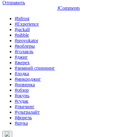
Отправить
JComments
#bifrost
#Experience
#jackall
#nibble
#provokator
#воблеры
#голавль
#джиг
#жерех
#зимний спиннинг
#лодка
#микроджиг
#новинка
#обзор
#окунь
#судак
#твичинг
#ультралайт
#форель
#щука