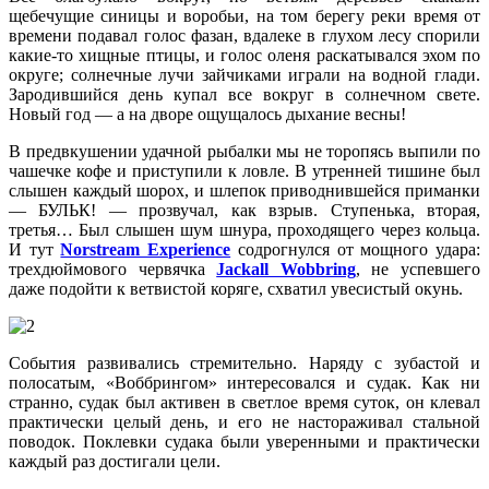
щебечущие синицы и воробьи, на том берегу реки время от
времени подавал голос фазан, вдалеке в глухом лесу спорили
какие-то хищные птицы, и голос оленя раскатывался эхом по
округе; солнечные лучи зайчиками играли на водной глади.
Зародившийся день купал все вокруг в солнечном свете.
Новый год — а на дворе ощущалось дыхание весны!
В предвкушении удачной рыбалки мы не торопясь выпили по
чашечке кофе и приступили к ловле. В утренней тишине был
слышен каждый шорох, и шлепок приводнившейся приманки
— БУЛЬК! — прозвучал, как взрыв. Ступенька, вторая,
третья… Был слышен шум шнура, проходящего через кольца.
И тут
Norstream Experience
содрогнулся от мощного удара:
трехдюймового червячка
Jackall Wobbring
, не успевшего
даже подойти к ветвистой коряге, схватил увесистый окунь.
События развивались стремительно. Наряду с зубастой и
полосатым, «Воббрингом» интересовался и судак. Как ни
странно, судак был активен в светлое время суток, он клевал
практически целый день, и его не настораживал стальной
поводок. Поклевки судака были уверенными и практически
каждый раз достигали цели.