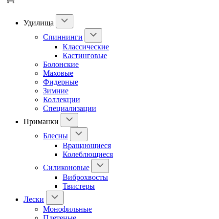
Удилища
Спиннинги
Классические
Кастинговые
Болонские
Маховые
Фидерные
Зимние
Коллекции
Специализации
Приманки
Блесны
Вращающиеся
Колеблющиеся
Силиконовые
Виброхвосты
Твистеры
Лески
Монофильные
Плетеные