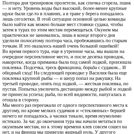
Полтора дня тренировок пролетели, как спичка сгорела, пшик
— и нету. Уровень воды был высокий, более-менее крупные
щуки были где-то в плавнях, а в траве у берега попадались
лишь сеголетки. В этой ситуации основной целью команды
было найти как можно больше мест стоянки судака, чтобы
затем в турах по этим местам перемещаться. Окунем мы
практически не занимались, лишь в конце второго дня
уделили полосатому полтора часа, пробежавшись по старым
точкам. И это оказалось нашей очень большой ошибкой!
Во время первого тура, еще в утренние часы, мы вышли на
очередное перспективное место, и после десятка проводок,
накоротке, когда приманка была под самой лодкой, произошла
поклевка. Подсечка, треск фрикциона, борьба с судаком... И
обидный сход! На следующей проводке у Василия была еще
поклевка крупной рыбы — и шнур попал на ракушку. На
третьей проводке, опять под лодкой, — жесткая поклевка, но
пустая. Попытка увеличить дистанцию между рыбой и лодкой
не принесла успеха; рыба, по всей видимости, напугалась и
отошла в сторону.
Мы много раз переезжали от одного перспективного места к
другому, но кроме мелких судачков и «стеклянных» бершей
ничего не попадалось, а часики тикали, время неумолимо
истекало. За час до окончания тура мы начали метаться по
окуневым местам, но к этому времени клев совсем сошел на
нет, и на финиш мы привезли жирный нуль. У другого