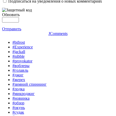
Подписаться на уведомления о новых комментариях
Обновить
Отправить
JComments
#bifrost
#Experience
#jackall
#nibble
#provokator
#воблеры
#голавль
#джиг
#жерех
#зимний спиннинг
#лодка
#микроджиг
#новинка
#обзор
#окунь
#судак