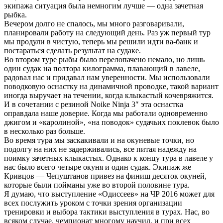
экипажа ситуация была немногим лучше — одна зачетная
рыбка.
Вечером долго не спалось, мы много разговаривали,
планировали работу на следующий день. Раз уж первый тур
мы продули в чистую, теперь мы решили идти ва-банк и
постараться сделать результат на судаке.
Во втором туре рыбы было перелопачено немало, но лишь
один судак на полтора килограмма, плавающий в лавеле,
радовал нас и придавал нам уверенности. Мы использовали
поводковую оснастку на динамичной проводке, такой вариант
иногда выручает на течении, когда клыкастый кочевряжится.
И в сочетании с резиной Noike Ninja 3″ эта оснастка
оправдала наше доверие. Когда мы работали одновременно
джигом и «каролиной», «на поводок» судачьих поклевок было
в несколько раз больше.
Во время тура мы заскакивали и на окуневые точки, но
подолгу на них не задерживались, все питая надежду на
поимку зачетных клыкастых. Однако к концу тура в лавеле у
нас было всего четыре окуня и один судак. Экипаж же
Кривцов — Чепуштанов привез на финиш десяток окуней,
которые были пойманы уже во второй половине тура.
Я думаю, что выступление «Одиссеев» на ЧР 2016 может для
всех послужить уроком с точки зрения организации
тренировки и выбора тактики выступления в турах. Нас, во
всяком случае, чемпионат многому научил, и при всех