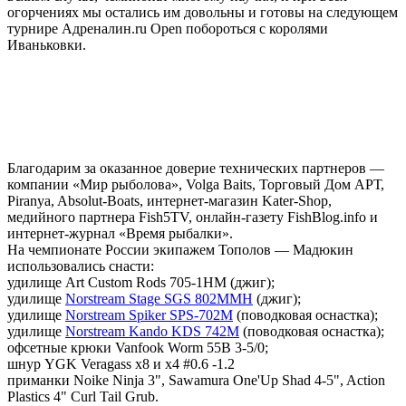
огорчениях мы остались им довольны и готовы на следующем
турнире Адреналин.ru Open побороться с королями
Иваньковки.
Благодарим за оказанное доверие технических партнеров —
компании «Мир рыболова», Volga Baits, Торговый Дом АРТ,
Piranya, Absolut-Boats, интернет-магазин Kater-Shop,
медийного партнера Fish5TV, онлайн-газету FishBlog.info и
интернет-журнал «Время рыбалки».
На чемпионате России экипажем Тополов — Мадюкин
использовались снасти:
удилище Art Custom Rods 705-1HM (джиг);
удилище
Norstream Stage SGS 802MMH
(джиг);
удилище
Norstream Spiker SPS-702M
(поводковая оснастка);
удилище
Norstream Kando KDS 742M
(поводковая оcнастка);
офсетные крюки Vanfook Worm 55B 3-5/0;
шнур YGK Veragass х8 и х4 #0.6 -1.2
приманки Noike Ninja 3", Sawamura One'Up Shad 4-5", Action
Plastics 4" Curl Tail Grub.