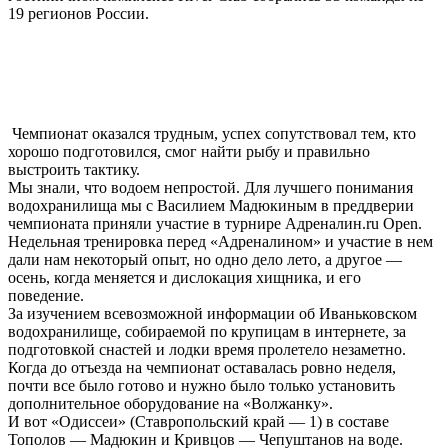
19 регионов России.
Чемпионат оказался трудным, успех сопутствовал тем, кто
хорошо подготовился, смог найти рыбу и правильно
выстроить тактику.
Мы знали, что водоем непростой. Для лучшего понимания
водохранилища мы с Василием Мадюкиным в преддверии
чемпионата приняли участие в турнире Адреналин.ru Open.
Недельная тренировка перед «Адреналином» и участие в нем
дали нам некоторый опыт, но одно дело лето, а другое —
осень, когда меняется и дислокация хищника, и его
поведение.
За изучением всевозможной информации об Иваньковском
водохранилище, собираемой по крупицам в интернете, за
подготовкой снастей и лодки время пролетело незаметно.
Когда до отъезда на чемпионат оставалась ровно неделя,
почти все было готово и нужно было только установить
дополнительное оборудование на «Волжанку».
И вот «Одиссеи» (Ставропольский край — 1) в составе
Тополов — Мадюкин и Кривцов — Чепуштанов на воде.