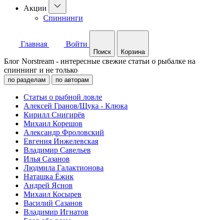
Акции
Спиннинги
Главная
Войти
Поиск
Корзина
Блог Norstream - интересные свежие статьи о рыбалке на
спиннинг и не только
по разделам
по авторам
Статьи о рыбной ловле
Алексей Гранов/Щука - Клюка
Кирилл Снигирёв
Михаил Корешов
Александр Фроловский
Евгения Инжелевская
Владимир Савельев
Илья Сазанов
Людмила Галактионова
Наташка Ёжик
Андрей Яснов
Михаил Косырев
Василий Сазанов
Владимир Игнатов