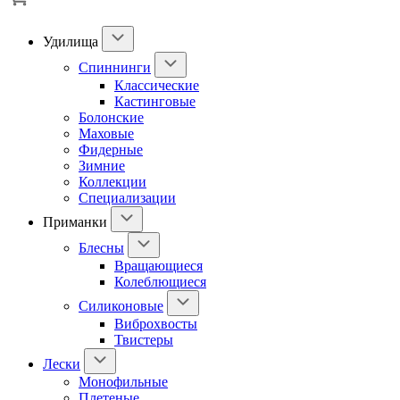
Удилища
Спиннинги
Классические
Кастинговые
Болонские
Маховые
Фидерные
Зимние
Коллекции
Специализации
Приманки
Блесны
Вращающиеся
Колеблющиеся
Силиконовые
Виброхвосты
Твистеры
Лески
Монофильные
Плетеные