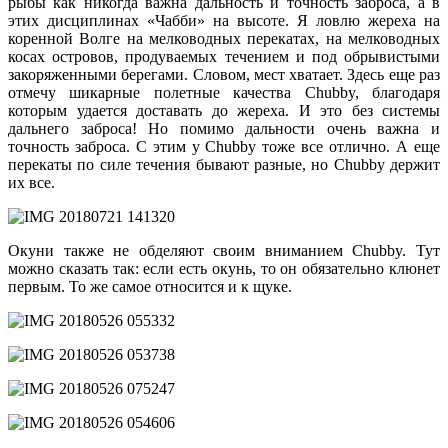
рыбы как никогда важна дальность и точность заброса, а в
этих дисциплинах «Чабби» на высоте. Я ловлю жереха на
коренной Волге на мелководных перекатах, на мелководных
косах островов, продуваемых течением и под обрывистыми
закоряженными берегами. Словом, мест хватает. Здесь еще раз
отмечу шикарные полетные качества Chubby, благодаря
которым удается доставать до жереха. И это без системы
дальнего заброса! Но помимо дальности очень важна и
точность заброса. С этим у Chubby тоже все отлично. А еще
перекаты по силе течения бывают разные, но Chubby держит
их все.
Окуни также не обделяют своим вниманием Chubby. Тут
можно сказать так: если есть окунь, то он обязательно клюнет
первым. То же самое относится и к щуке.