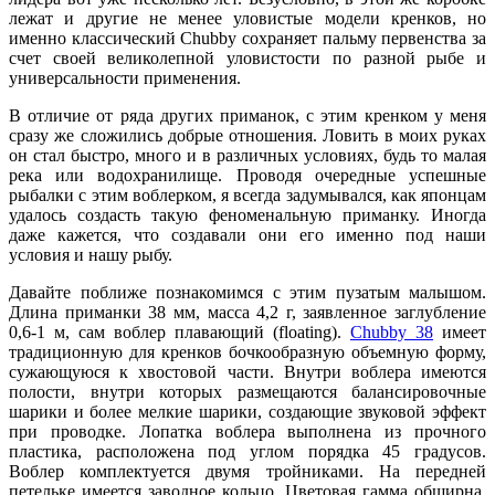
лежат и другие не менее уловистые модели кренков, но
именно классический Chubby сохраняет пальму первенства за
счет своей великолепной уловистости по разной рыбе и
универсальности применения.
В отличие от ряда других приманок, с этим кренком у меня
сразу же сложились добрые отношения. Ловить в моих руках
он стал быстро, много и в различных условиях, будь то малая
река или водохранилище. Проводя очередные успешные
рыбалки с этим воблерком, я всегда задумывался, как японцам
удалось создасть такую феноменальную приманку. Иногда
даже кажется, что создавали они его именно под наши
условия и нашу рыбу.
Давайте поближе познакомимся с этим пузатым малышом.
Длина приманки 38 мм, масса 4,2 г, заявленное заглубление
0,6-1 м, сам воблер плавающий (floating).
Chubby 38
имеет
традиционную для кренков бочкообразную объемную форму,
сужающуюся к хвостовой части. Внутри воблера имеются
полости, внутри которых размещаются балансировочные
шарики и более мелкие шарики, создающие звуковой эффект
при проводке. Лопатка воблера выполнена из прочного
пластика, расположена под углом порядка 45 градусов.
Воблер комплектуется двумя тройниками. На передней
петельке имеется заводное кольцо. Цветовая гамма обширна,