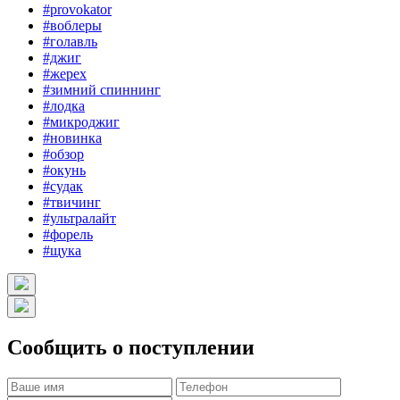
#provokator
#воблеры
#голавль
#джиг
#жерех
#зимний спиннинг
#лодка
#микроджиг
#новинка
#обзор
#окунь
#судак
#твичинг
#ультралайт
#форель
#щука
Сообщить о поступлении