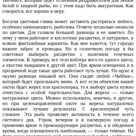
твичинге, который будет отличным раздражителем для любой
белой и хищной рыбы, но с этим надо быть аккуратным. Как
говорится, все хорошо в меру.
Богатая цветовая гамма может заставить растеряться любого,
особенно начинающего, рыболова. Отмечу несколько нюансов
по цветам. Для голавля большой разницы я не заметил. По
нему у меня работают и кислотные расцветки, и натуралки, и
всякие фантазийные варианты. Как мне кажется, тут гораздо
важнее заброс и проводка. Но в солнечную погоду я бы
советовал выбирать расцветки с наличием точечных
элементов. К примеру, все тело воблера кого-то одного цвета,
а хвостик выкрашен в другой цвет. При ярком освещении и в
прозрачной воде такие цвета работают чуть лучше. По щуке и
окуню разницы никакой нет. Они съедят любой «Чаббик»,
который будет проплывать мимо. А вот если объектом вашей
охоты будет жерех или красноперка, то к выбору цвета нужно
отнестись с особой тщательностью. Для жереха — только
натуральные цвета. Можно использовать, конечно, и другие,
но при целенаправленной охоте на жереха натуралочки
показывают лучшие результаты. С красноперкой чуть
сложнее. Эта рыба проявляет активность в течение всего
светового дня. Утром, вечером и в пасмурную погоду я
применяю яркие и провоцирующие расцветки, а в обеденное
время, когда освещенность наибольшая, — только темные. На