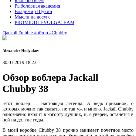
Блог обо всем
Рыболовная академия
Владимир Щукин
Мысли на досуге
PROMIDDLEVOLGATEAM
#jackall
#nibble
#обзор
#Chubby
Alexander Нudyakov
30.01.2019 18:23
Обзор воблера Jackall
Chubby 38
Этот воблер — настоящая легенда. А ведь приманок, о
которых можно так сказать, не так уж и много. Jackall Chubby
однозначно входит в когорту лучших, и, я уверен, останется в
ней на долгие годы.
В моей коробке Chubby 38 прочно занимает почетное место
лидера вот уже несколько лет. Безусловно, в этой же коробке