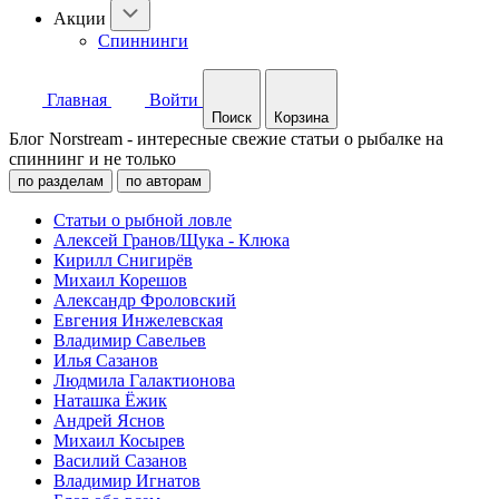
Акции
Спиннинги
Главная
Войти
Поиск
Корзина
Блог Norstream - интересные свежие статьи о рыбалке на
спиннинг и не только
по разделам
по авторам
Статьи о рыбной ловле
Алексей Гранов/Щука - Клюка
Кирилл Снигирёв
Михаил Корешов
Александр Фроловский
Евгения Инжелевская
Владимир Савельев
Илья Сазанов
Людмила Галактионова
Наташка Ёжик
Андрей Яснов
Михаил Косырев
Василий Сазанов
Владимир Игнатов