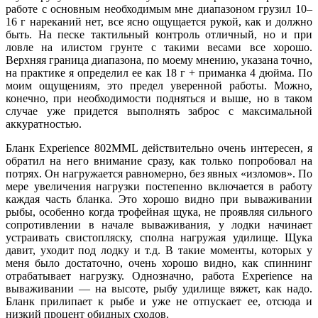
работе с основным необходимым мне диапазоном грузил 10–
16 г нареканий нет, все ясно ощущается рукой, как и должно
быть. На песке тактильный контроль отличный, но и при
ловле на илистом грунте с такими весами все хорошо.
Верхняя граница диапазона, по моему мнению, указана точно,
на практике я определил ее как 18 г + приманка 4 дюйма. По
моим ощущениям, это предел уверенной работы. Можно,
конечно, при необходимости подняться и выше, но в таком
случае уже придется выполнять заброс с максимальной
аккуратностью.
Бланк Experience 802MML действительно очень интересен, я
обратил на него внимание сразу, как только попробовал на
потрях. Он нагружается равномерно, без явных «изломов». По
мере увеличения нагрузки постепенно включается в работу
каждая часть бланка. Это хорошо видно при вываживании
рыбы, особенно когда трофейная щука, не проявляя сильного
сопротивлении в начале вываживания, у лодки начинает
устраивать свистопляску, сполна нагружая удилище. Щука
давит, уходит под лодку и т.д. В такие моменты, которых у
меня было достаточно, очень хорошо видно, как спиннинг
отрабатывает нагрузку. Однозначно, работа Experience на
вываживании — на высоте, рыбу удилище вяжет, как надо.
Бланк прилипает к рыбе и уже не отпускает ее, отсюда и
низкий процент обидных сходов.