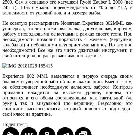
2500. Сам я оснащаю его катушкой Ryobi Zauber L 2000 (вес
245 г). Шнур можно порекомендовать от #0.6 до #1.2, в
зависимости от условий ловли и размера рыбы.
Не советую рассматривать Norstream Experience 802MML как
универсал, это чисто джиговая палка, допускающая, впрочем,
работу с поводковыми оснастками в рамках своего теста. При
необходимости позволит поработать с железом (вертушки,
колебалки) и небольшими неупористыми минноу. Но это при
необходимости! Все же это чисто джиговый инструмент, и
свой потенциал он раскрывает именно в джиге.
Experiencе 802 MML выделяется в первую очередь своим
бланком и уверенной работой на вываживании. Вместе с тем,
он обеспечивает необходимую дальность заброса. Контроль
приманки находится на высоком уровне, причем это
относится к его обеим составляющим, как тактильной («в
руку»), так и визуальной (по вершине). Безусловно, это
спиннинг высокого класса, который полностью подтвердил
свой класс на практике.
Поделиться: