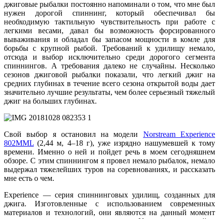
джиговые рыбалки постоянно напоминали о том, что мне был
нужен дорогой спиннинг, который обеспечивал бы
необходимую тактильную чувствительность при работе с
легкими весами, давал бы возможность форсированного
вываживания и обладал бы запасом мощности в комле для
борьбы с крупной рыбой. Требований к удилищу немало,
отсюда и выбор исключительно среди дорогого сегмента
спиннингов. А требования далеко не случайны. Несколько
сезонов джиговой рыбалки показали, что легкий джиг на
средних глубинах в течение всего сезона открытой воды дает
значительно лучшие результаты, чем более серьезный тяжелый
джиг на больших глубинах.
Свой выбор я остановил на модели
Norstream Experience
802MML
(2,44 м, 4–18 г), уже изрядно нашумевшей к тому
времени. Именно о ней и пойдет речь в моем сегодняшнем
обзоре. С этим спиннингом я провел немало рыбалок, немало
выдержал тяжелейших туров на соревнованиях, и рассказать
мне есть о чем.
Experience — серия спиннинговых удилищ, созданных для
джига. Изготовленные с использованием современных
материалов и технологий, они являются на данный момент