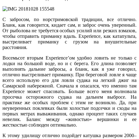
С забросом, по норстримовской традиции, все отлично.
Бланк, как говорится, кидает сам, и заброс очень уверенный.
От рыболова не требуется особых усилий или резких взмахов,
чтобы отправить приманку вдаль. Experience, как катапульта,
выстреливает приманку с грузом на внушительные
расстояния.
Восемьсот вторым Experience’ом удобно ловить не только с
лодки на большой воде, но и с берега. Его длина позволяет
выполнять дальние забросы, а бланк, как я уже говорил,
отлично выстреливает приманку. При береговой ловле я чаще
всего использую его для ловли судака на легкий джиг на
Самарской набережной. Сначала я опасался, что именно там
Experience может спасовать. Больше всего меня волновала
просечка осторожного судака на дальнем выбросе. На
практике же особых проблем с этим не возникло. Да, при
неуверенных поклевках были холостые подсечки и сходы на
первых метрах вываживания, однако процент таких случаев
невелик. Баланс между «живостью» вершинки и ее
жесткостью соблюден оптимально.
К этому удилищу отлично подойдет катушка размером 2000–