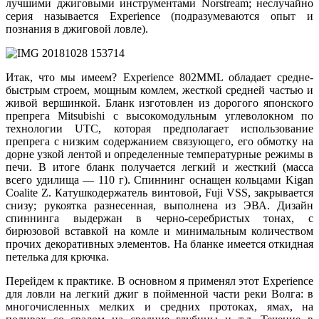
лучшими джиговыми инструментами Norstream; неслучайно
серия называется Experience (подразумеваются опыт и
познания в джиговой ловле).
Итак, что мы имеем? Experience 802MML обладает средне-
быстрым строем, мощным комлем, жесткой средней частью и
живой вершинкой. Бланк изготовлен из дорогого японского
препрега Mitsubishi с высокомодульным углеволокном по
технологии UTC, которая предполагает использование
препрега с низким содержанием связующего, его обмотку на
дорне узкой лентой и определенные температурные режимы в
печи. В итоге бланк получается легкий и жесткий (масса
всего удилища — 110 г). Спиннинг оснащен кольцами Kigan
Coalite Z. Катушкодержатель винтовой, Fuji VSS, закрывается
снизу; рукоятка разнесенная, выполнена из ЭВА. Дизайн
спиннинга выдержан в черно-серебристых тонах, с
бирюзовой вставкой на комле и минимальным количеством
прочих декоративных элементов. На бланке имеется откидная
петелька для крючка.
Перейдем к практике. В основном я применял этот Experience
для ловли на легкий джиг в пойменной части реки Волга: в
многочисленных мелких и средних протоках, ямах, на