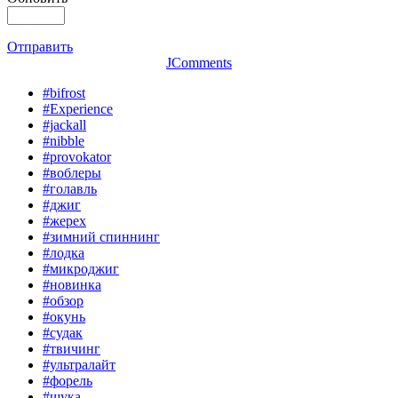
Отправить
JComments
#bifrost
#Experience
#jackall
#nibble
#provokator
#воблеры
#голавль
#джиг
#жерех
#зимний спиннинг
#лодка
#микроджиг
#новинка
#обзор
#окунь
#судак
#твичинг
#ультралайт
#форель
#щука