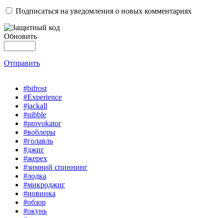
Подписаться на уведомления о новых комментариях
Обновить
Отправить
#bifrost
#Experience
#jackall
#nibble
#provokator
#воблеры
#голавль
#джиг
#жерех
#зимний спиннинг
#лодка
#микроджиг
#новинка
#обзор
#окунь