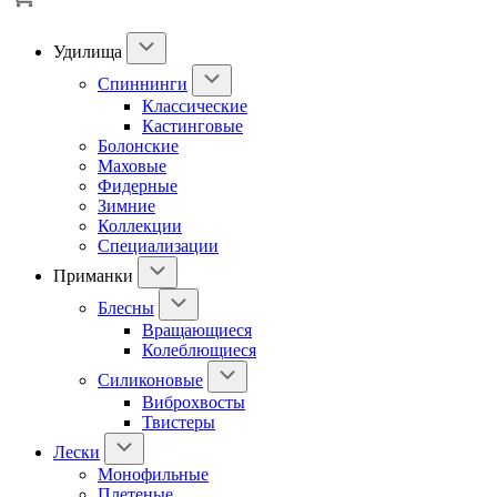
Удилища
Спиннинги
Классические
Кастинговые
Болонские
Маховые
Фидерные
Зимние
Коллекции
Специализации
Приманки
Блесны
Вращающиеся
Колеблющиеся
Силиконовые
Виброхвосты
Твистеры
Лески
Монофильные
Плетеные