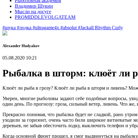
Рыболовная академия
Владимир Щукин
Мысли на досуге
PROMIDDLEVOLGATEAM
#щука
#лодка
#ultragame4x
#absolut
#Jackall Rhythm Curly
Alexander Нudyakov
05.08.2020 10:21
Рыбалка в шторм: клюёт ли 
Клюёт ли рыба в грозу? Клюёт ли рыба в шторм и ливень? Мо
Уверен, многие рыболовы задают себе подобные вопросы, увид
один день. По прогнозу: гроза, сильный ветер, ливень. Что же, 
Прекрасно понимая, что рыбалка будет не сладкой, рано утр
уходили за горизонт, очень часто били широкие витиеватые м
деревьев, не забыв обесточить лодку, выключить телефон и убр
Когда основной фронт прошел, я смог выдвинуться на рыбалку