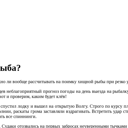
рыба?
жно ли вообще рассчитывать на поимку хищной рыбы при резко 
ев неблагоприятный прогноз погоды на день выезда на рыбалку
вот и проверим, каким будет клёв!
ом спустил лодку и вышел на открытую Волгу. Строго по курсу 
олнии, раскаты грома заставляли вздрагивать. Встретить удар с
ать все спиннинги.
. Судаки отозвались на первых забросах неуверенными тычками