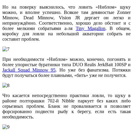
Но на поверку выяснилось, что ловить «Ниблом» щуку
можно, и вполне успешно. Всякие там девяностые Zonner
Minnow, Dead Minnow, Vision JR дергает он легко и
непринуждённо. Соответственно, хорошо дело обстоит и с
более мелкими собратьями а-ля
Tiny Magallon
. В общем,
коробку для ловли на небольшой акватории собрать не
составит проблем.
При необходимости «Ниблом» можно, конечно, погонять и
более упористые буратинки типа DUO Realis JerkBait 100SP и
Jackall Squad Minnow 95
. Но уже без фанатизма. Потяжки
будут получаться более плавными, «бить» уже не получится.
Что касается непосредственно практики ловли, то щуку в
районе полторашки 702-й Nibble паркует без каких либо
серьезных проблем. Бланк не проваливается и позволяет
форсированно подвести рыбу к берегу, если есть такая
необходимость.