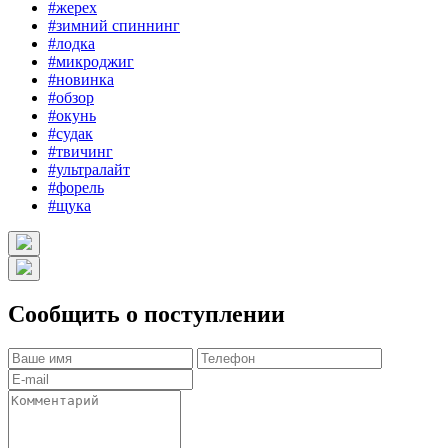
#жерех
#зимний спиннинг
#лодка
#микроджиг
#новинка
#обзор
#окунь
#судак
#твичинг
#ультралайт
#форель
#щука
Сообщить о поступлении