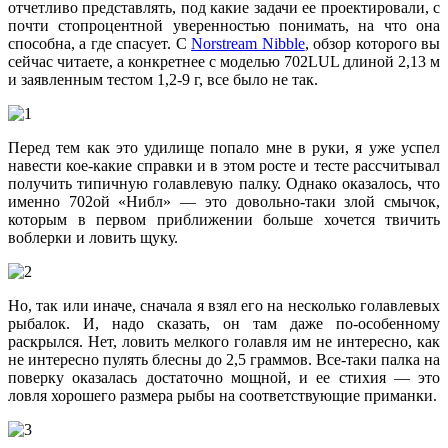
отчетливо представлять, под какие задачи ее проектировали, с
почти стопроцентной уверенностью понимать, на что она
способна, а где спасует. С
Norstream Nibble
, обзор которого вы
сейчас читаете, а конкретнее с моделью 702LUL длиной 2,13 м
и заявленным тестом 1,2-9 г, все было не так.
Перед тем как это удилище попало мне в руки, я уже успел
навести кое-какие справки и в этом росте и тесте рассчитывал
получить типичную голавлевую палку. Однако оказалось, что
именно 702ой «Нибл» — это довольно-таки злой смычок,
которым в первом приближении больше хочется твичить
воблерки и ловить щуку.
Но, так или иначе, сначала я взял его на несколько голавлевых
рыбалок. И, надо сказать, он там даже по-особенному
раскрылся. Нет, ловить мелкого голавля им не интересно, как
не интересно пулять блесны до 2,5 граммов. Все-таки палка на
поверку оказалась достаточно мощной, и ее стихия — это
ловля хорошего размера рыбы на соответствующие приманки.