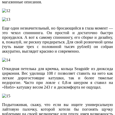
магазинные описания.
Еще один незначительный, но бросающийся в глаза момент —
это чехол спиннинга. Он простой и достаточно быстро
прохудился. А вот к самому спиннингу, его сборке и дизайну,
я, пожалуй, не рискну придираться. Для свой розничной цены
(чуть выше трех с половиной тысяч рублей) он собран
аккуратно, выглядит красиво и современно.
Откидная петелька для крючка, кольца Seaguide из диоксида
циркония. Вес удилища 108 г позволяет ставить на него как
легкие дорогостоящие катушки, так и более тяжелые
недорогие. Часто при ловле с 0,8-м шнуром я ставил на
«Нибл» катушку весом 243 г и дискомфорта не ощущал.
Подытоживая, скажу, что если вы ищите универсальную
лайтовую палочку, которой хотели бы погонять щучку
воблерами на своей мелкоречке или пруду, имея возможность