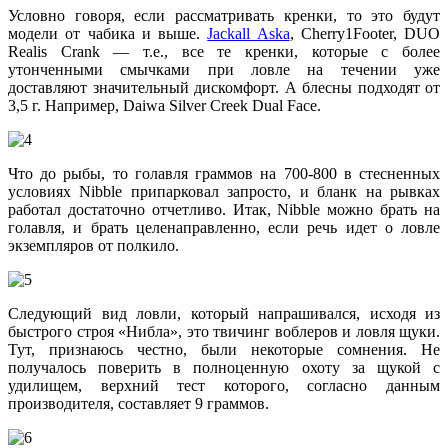
Условно говоря, если рассматривать кренки, то это будут
модели от чабика и выше.
Jackall Aska
, Сherry1Footer, DUO
Realis Crank — т.е., все те кренки, которые с более
утонченными смычками при ловле на течении уже
доставляют значительный дискомфорт. А блесны подходят от
3,5 г. Например, Daiwa Silver Creek Dual Face.
Что до рыбы, то голавля граммов на 700-800 в стесненных
условиях Nibble припарковал запросто, и бланк на рывках
работал достаточно отчетливо. Итак, Nibble можно брать на
голавля, и брать целенаправленно, если речь идет о ловле
экземпляров от полкило.
Следующий вид ловли, который напрашивался, исходя из
быстрого строя «Нибла», это твичинг воблеров и ловля щуки.
Тут, признаюсь честно, были некоторые сомнения. Не
получалось поверить в полноценную охоту за щукой с
удилищем, верхний тест которого, согласно данным
производителя, составляет 9 граммов.