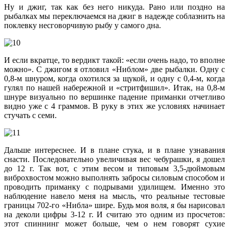
Ну и джиг, так как без него никуда. Рано или поздно на
рыбалках мы переключаемся на джиг в надежде соблазнить на
поклевку несговорчивую рыбу у самого дна.
И если вкратце, то вердикт такой: «если очень надо, то вполне
можно». С джигом я отловил «Ниблом» две рыбалки. Одну с
0,8-м шнуром, когда охотился за щукой, и одну с 0,4-м, когда
гулял по нашей набережной и «стритфишил». Итак, на 0,8-м
шнуре визуально по вершинке падение приманки отчетливо
видно уже с 4 граммов. В руку в этих же условиях начинает
стучать с семи.
Дальше интереснее. И в плане стука, и в плане узнавания
снасти. Последовательно увеличивая вес чебурашки, я дошел
до 12 г. Так вот, с этим весом и типовым 3,5-дюймовым
виброхвостом можно выполнять забросы силовым способом и
проводить приманку с подрывами удилищем. Именно это
наблюдение навело меня на мысль, что реальные тестовые
границы 702-го «Нибла» шире. Будь моя воля, я бы нарисовал
на деколи цифры 3-12 г. И считаю это одним из просчетов:
этот спиннинг может больше, чем о нем говорят сухие